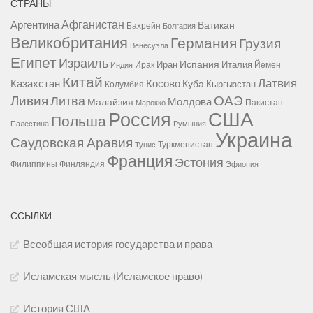
СТРАНЫ
Афганистан
Аргентина
Ватикан
Бахрейн
Болгария
Великобритания
Германия
Грузия
Венесуэла
Египет
Израиль
Испания
Иран
Италия
Ирак
Йемен
Индия
Китай
Латвия
Казахстан
Косово
Куба
Кыргызстан
Колумбия
Ливия
ОАЭ
Литва
Молдова
Малайзия
Пакистан
Марокко
США
Россия
Польша
Палестина
Румыния
Украина
Саудовская Аравия
Туркменистан
Тунис
Франция
Эстония
Филиппины
Финляндия
Эфиопия
ССЫЛКИ
Всеобщая история государства и права
Исламская мысль (Исламское право)
История США