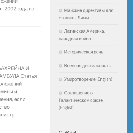
ложений
т 2002 года по
Майские директивы для
столицы Лимы
Латинская Америка:
народная война
Историческая речь
Военная деятельность
БАХРЕЙНА И
МБУЛА Статья
Умиротворение (English)
положений
рмины и
Соглашение о
ения, если
Галактическом союзе
ство:
(English)
нистр...
СТРАНЫ