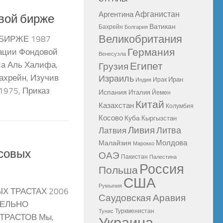
Афганистан
Аргентина
вой бирже
Ватикан
Бахрейн
Болгария
Великобритания
БИРЖЕ 1987
Германия
зации Фондовой
Венесуэла
Египет
са Аль Халифа,
Грузия
ахрейн, Изучив
Израиль
Иран
Ирак
Индия
1975, Приказ
Испания
Италия
Йемен
Китай
Казахстан
Колумбия
Косово
Куба
Кыргызстан
Ливия
Литва
Латвия
Молдова
Малайзия
Марокко
совых
ОАЭ
Пакистан
Палестина
Россия
Польша
США
Румыния
Х ТРАСТАХ 2006
Саудовская Аравия
ТЕЛЬНО
Туркменистан
Тунис
ТРАСТОВ Мы,