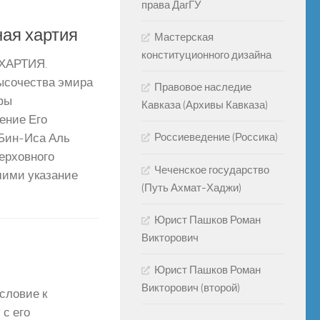
права ДагГУ
ая хартия
Мастерская
конституционного дизайна
ХАРТИЯ.
ысочества эмира
Правовое наследие
фы
Кавказа (Архивы Кавказа)
ение Его
Россиеведение (Россика)
Бин-Иса Аль
ерховного
Чеченское государство
шими указание
(Путь Ахмат-Хаджи)
Юрист Пашков Роман
Викторович
Юрист Пашков Роман
Викторович (второй)
словие к
 с его