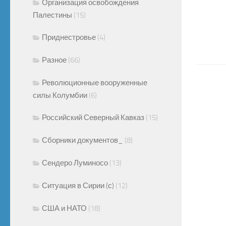
Организация освобождения
Палестины
(15)
Приднестровье
(4)
Разное
(66)
Революционные вооруженные
силы Колумбии
(6)
Российский Северный Кавказ
(15)
Сборники документов_
(8)
Сендеро Луминосо
(13)
Ситуация в Сирии (с)
(12)
США и НАТО
(18)