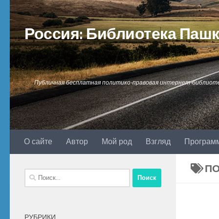
Перейти к содержимому
Россия: Библиотека Паш
Публичная бесплатная политико-правовая интернет-библиот
О сайте
Автор
Мой род
Взгляд
Програм
П
Найти:
РУБРИКИ