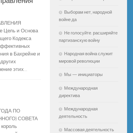
управления
Выборам нет, народной
войне да
АВЛЕНИЯ
 Цель и Основа
Не голосуйте. расширяйте
ящего Кодекса
партизанскую войну
 эффективных
Народная война служит
ния в Бахрейне и
мировой революции
 других
ние этих...
Мы — инициаторы
Международная
директива
Международная
ГОДА ПО
деятельность
НОГО) СОВЕТА
 король
Массовая деятельность