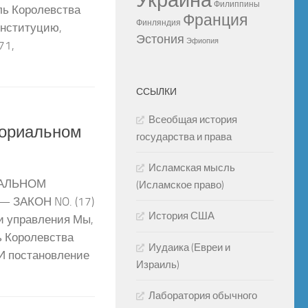
Украина
Филиппины
ль Королевства
Франция
Финляндия
онституцию,
Эстония
Эфиопия
71,
ССЫЛКИ
Всеобщая история
ториальном
государства и права
Исламская мысль
ИАЛЬНОМ
(Исламское право)
ЗАКОН NO. (17)
История США
ии управления Мы,
ь Королевства
Иудаика (Евреи и
И постановление
Израиль)
Лаборатория обычного