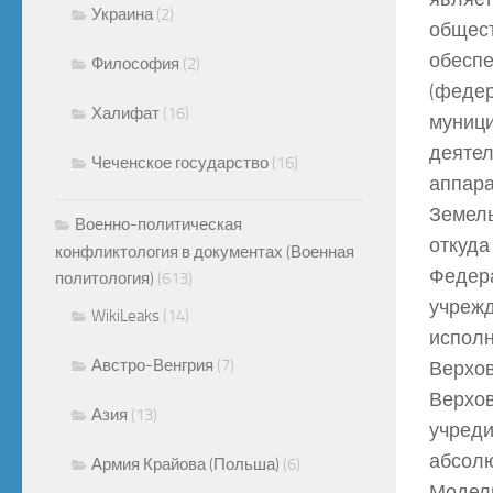
Украина
(2)
общест
обеспе
Философия
(2)
(федер
Халифат
(16)
муници
деятел
Чеченское государство
(16)
аппара
Земель
Военно-политическая
откуда
конфликтология в документах (Военная
Федера
политология)
(613)
учрежд
WikiLeaks
(14)
исполн
Австро-Венгрия
(7)
Верхов
Верхов
Азия
(13)
учреди
абсолю
Армия Крайова (Польша)
(6)
Модели