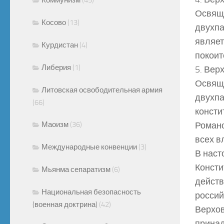
Освяще
Косово
(13)
двухп
являет
Курдистан
(4)
покоит
Либерия
(1)
5. Вер
Освяще
Литовская освободительная армия
двухпа
(66)
консти
Маоизм
(36)
Романо
всех в
Международные конвенции
(3)
В наст
Консти
Мьянма сепаратизм
(6)
действ
Национальная безопасность
россий
(военная доктрина)
(42)
Верхов
принад