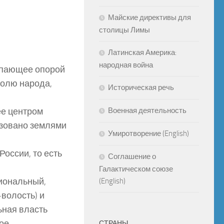
Майские директивы для
столицы Лимы
Латинская Америка:
народная война
тупающее опорой
волю народа,
Историческая речь
ее центром
Военная деятельность
азовано землями
Умиротворение (English)
оссии, то есть
Соглашение о
Галактическом союзе
иональный,
(English)
волость) и
ная власть
ое
СТРАНЫ