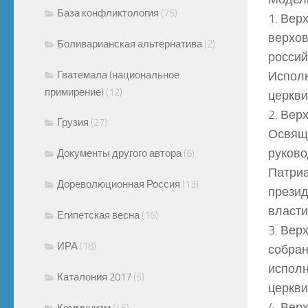
База конфликтология
(75)
1. Вер
верхов
Боливарианская альтернатива
(2)
россий
Гватемала (национальное
Исполн
примирение)
(12)
церкви
2. Вер
Грузия
(27)
Освяще
руково
Документы другого автора
(6)
Патриа
Дореволюционная Россия
(13)
презид
власти
Египетская весна
(16)
3. Вер
ИРА
(18)
собран
исполн
Каталония 2017
(5)
церкви
4. Вер
Коммунизм
(45)