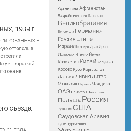
Афганистан
Аргентина
Ватикан
Бахрейн
Болгария
Великобритания
ых, 1939 г.
Германия
Венесуэла
Египет
Грузия
ССИРОВАННЫХ В
Израиль
Иран
Ирак
Индия
ую оттепель в
Испания
Италия
Йемен
встретили
Китай
Казахстан
Колумбия
Но уже короткий
Косово
Куба
Кыргызстан
то она не
Ливия
Литва
Латвия
Молдова
Малайзия
Марокко
ОАЭ
Пакистан
Палестина
Россия
Польша
США
ого съезда
Румыния
Саудовская Аравия
Туркменистан
Тунис
ГО СЪЕЗДА