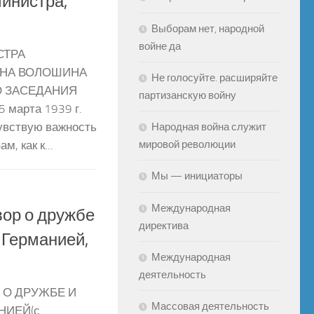
инистра,
Выборам нет, народной
войне да
СТРА
ИНА ВОЛОШИНА
Не голосуйте. расширяйте
О ЗАСЕДАНИЯ
партизанскую войну
марта 1939 г.
Народная война служит
увствую важность
мировой революции
, как к...
Мы — инициаторы
Международная
вор о дружбе
директива
 Германией,
Международная
деятельность
 О ДРУЖБЕ И
Массовая деятельность
НИЕЙ(с