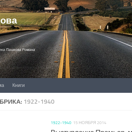
кова
ека Пашкова Романа
ма
Книги
БРИКА:
1922-1940
1922-1940
15 НОЯБРЯ 2014