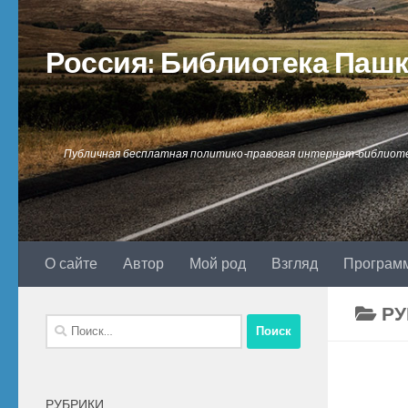
Перейти к содержимому
Россия: Библиотека Паш
Публичная бесплатная политико-правовая интернет-библиот
О сайте
Автор
Мой род
Взгляд
Програм
РУ
Найти:
РУБРИКИ