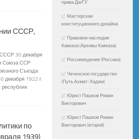
права ДагГУ
Мастерская
конституционного дизайна
ании СССР,
Правовое наследие
Кавказа (Архивы Кавказа)
ССР 30 декабря
Россиеведение (Россика)
ии Союза ССР
оюзного Съезда
Чеченское государство
0 декабря 1922 г.
(Путь Ахмат-Хаджи)
х республик
Юрист Пашков Роман
Викторович
Юрист Пашков Роман
литики по
Викторович (второй)
враля 1939)