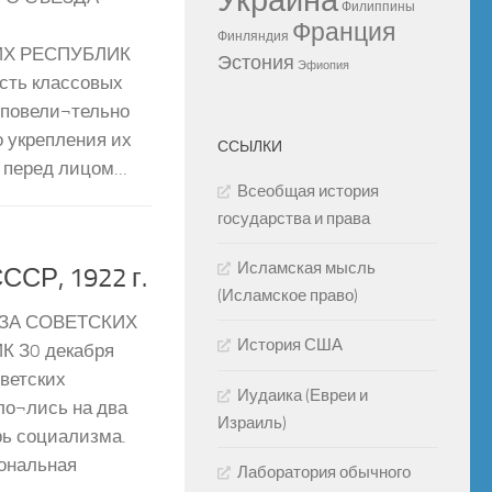
Украина
Филиппины
Франция
Финляндия
Х РЕСПУБЛИК
Эстония
Эфиопия
ость классовых
 повели¬тельно
 укрепления их
ССЫЛКИ
перед лицом...
Всеобщая история
государства и права
Исламская мысль
ССР, 1922 г.
(Исламское право)
ЗА СОВЕТСКИХ
История США
 З0 декабря
оветских
Иудаика (Евреи и
ло¬лись на два
Израиль)
рь социализма.
иональная
Лаборатория обычного