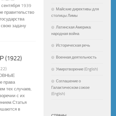
 сентября 1939
Майские директивы для
ое правительство
столицы Лимы
государства
 свою задачу
Латинская Америка:
народная война
Историческая речь
 (1922)
Военная деятельность
22)
Умиротворение (English)
НОВНЫЕ
Соглашение о
е права
Галактическом союзе
ем тех случаев,
(English)
воречии с их
ением.Статья
решаются в
СТРАНЫ