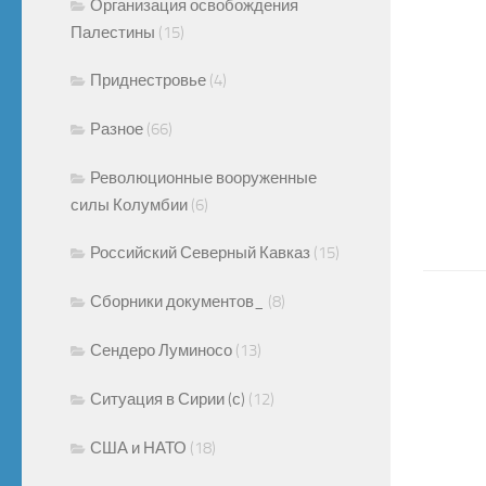
Организация освобождения
Палестины
(15)
Приднестровье
(4)
Разное
(66)
Революционные вооруженные
силы Колумбии
(6)
Российский Северный Кавказ
(15)
Сборники документов_
(8)
Сендеро Луминосо
(13)
Ситуация в Сирии (с)
(12)
США и НАТО
(18)