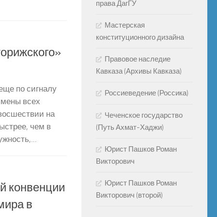
права ДагГУ
Мастерская
конституционного дизайна
торижского»
Правовое наследие
Кавказа (Архивы Кавказа)
ще по сигналу
Россиеведение (Россика)
смены всех
 восшествии на
Чеченское государство
ыстрее, чем в
(Путь Ахмат-Хаджи)
жность,...
Юрист Пашков Роман
Викторович
Юрист Пашков Роман
ой конвенции
Викторович (второй)
мира в