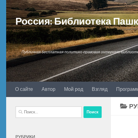
Перейти к содержимому
Россия: Библиотека Паш
Публичная бесплатная политико-правовая интернет-библиот
О сайте
Автор
Мой род
Взгляд
Програм
РУ
Найти:
РУБРИКИ