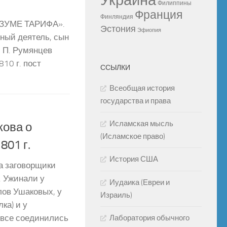
Украина
Филиппины
Франция
Финляндия
ЗУМЕ ТАРИФА».
Эстония
Эфиопия
ный деятель, сын
 П. Румянцев
810 г. пост
ССЫЛКИ
Всеобщая история
государства и права
Исламская мысль
кова о
(Исламское право)
801 г.
История США
а заговорщики
. Ужинали у
Иудаика (Евреи и
лов Ушаковых, у
Израиль)
ка) и у
Лаборатория обычного
 все соединились