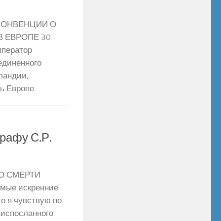
КОНВЕНЦИИ О
В ЕВРОПЕ 30
император
оединенного
ландии,
 Европе...
графу С.Р.
О СМЕРТИ
амые искренние
то я чувствую по
ниспосланного