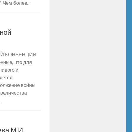
? Чем более...
зной
ОЙ КОНВЕНЦИИ
енные, что для
ливого и
яется
должение войны
 величества
.
ва М.И.