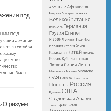
Афганистан
Аргентина
Ватикан
Бахрейн
Болгария
ажении под
Великобритания
Германия
Венесуэла
Египет
Грузия
ЕНИИ ПОД
Израиль
Иран
Ирак
Индия
ующий армиями
Испания
Италия
Йемен
в от 20 октября,
Китай
Казахстан
Колумбия
торскому
Косово
Куба
Кыргызстан
дущих моих
Ливия
Литва
Латвия
личество
Молдова
Малайзия
Марокко
емление было
ОАЭ
Пакистан
Палестина
Россия
Польша
США
Румыния
Саудовская Аравия
 «О разуме
Туркменистан
Тунис