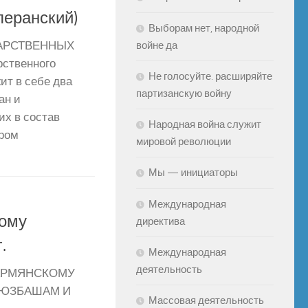
перанский)
Выборам нет, народной
войне да
АРСТВЕННЫХ
рственного
Не голосуйте. расширяйте
ит в себе два
партизанскую войну
ан и
их в состав
Народная война служит
ором
мировой революции
Мы — инициаторы
Международная
кому
директива
.
Международная
деятельность
 АРМЯНСКОМУ
 ЮЗБАШАМ И
Массовая деятельность