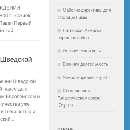
РЖДЕНИИ
Майские директивы для
00 г. Божиею
столицы Лимы
Павел Первый,
Латинская Америка:
ский,...
народная война
Историческая речь
 Шведской
Военная деятельность
Умиротворение (English)
орении Шведской
 навсегда к
Соглашение о
ам Европейским и
Галактическом союзе
личества уже
(English)
тоятельностью и
кий...
СТРАНЫ