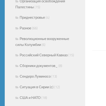
Организация освобождения
Палестины
(15)
Приднестровье
(4)
Разное
(66)
Революционные вооруженные
силы Колумбии
(6)
Российский Северный Кавказ
(15)
Сборники документов_
(8)
Сендеро Луминосо
(13)
Ситуация в Сирии (с)
(12)
США и НАТО
(18)