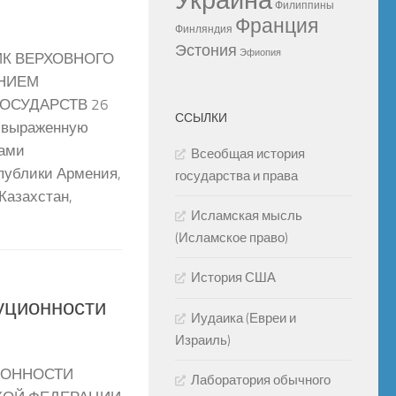
Украина
Филиппины
Франция
Финляндия
Эстония
Эфиопия
ИК ВЕРХОВНОГО
АНИЕМ
ОСУДАРСТВ 26
ССЫЛКИ
, выраженную
нами
Всеобщая история
публики Армения,
государства и права
Казахстан,
Исламская мысль
(Исламское право)
История США
уционности
Иудаика (Евреи и
Израиль)
ИОННОСТИ
Лаборатория обычного