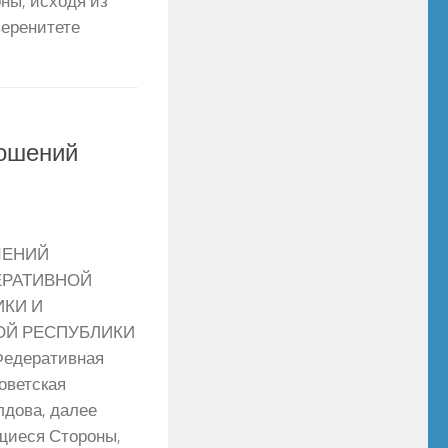
ны, исходя из
веренитете
ношений
ШЕНИЙ
ЕРАТИВНОЙ
КИ И
ОЙ РЕСПУБЛИКИ
Федеративная
оветская
дова, далее
щиеся Стороны,