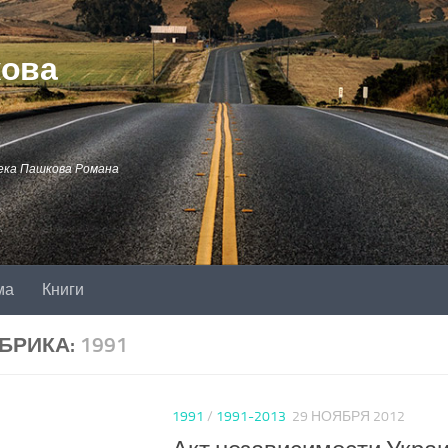
кова
ека Пашкова Романа
ма
Книги
БРИКА:
1991
1991
/
1991-2013
29 НОЯБРЯ 2012