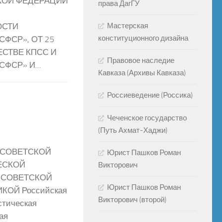
КОЙ ФЕДЕРАЦИИ
права ДагГУ
Мастерская
ОСТИ
конституционного дизайна
ФСР», ОТ 25
ЕСТВЕ КПСС И
Правовое наследие
ФСР» И...
Кавказа (Архивы Кавказа)
Россиеведение (Россика)
Чеченское государство
(Путь Ахмат-Хаджи)
 СОВЕТСКОЙ
Юрист Пашков Роман
ЕСКОЙ
Викторович
 СОВЕТСКОЙ
Юрист Пашков Роман
ОЙ Российская
Викторович (второй)
стическая
ая