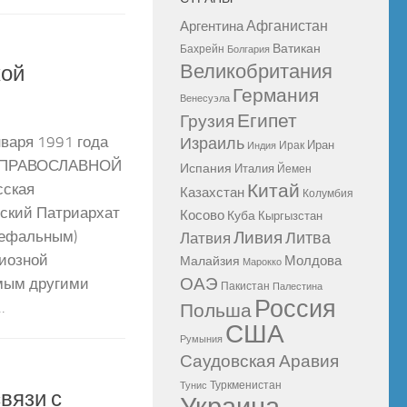
Афганистан
Аргентина
Ватикан
Бахрейн
Болгария
Великобритания
кой
Германия
Венесуэла
Египет
Грузия
варя 1991 года
Израиль
Иран
Ирак
Индия
 ПРАВОСЛАВНОЙ
Испания
Италия
Йемен
Китай
сская
Казахстан
Колумбия
ский Патриархат
Косово
Куба
Кыргызстан
Ливия
кефальным)
Литва
Латвия
иозной
Молдова
Малайзия
Марокко
ОАЭ
емым другими
Пакистан
Палестина
Россия
.
Польша
США
Румыния
Саудовская Аравия
Туркменистан
Тунис
вязи с