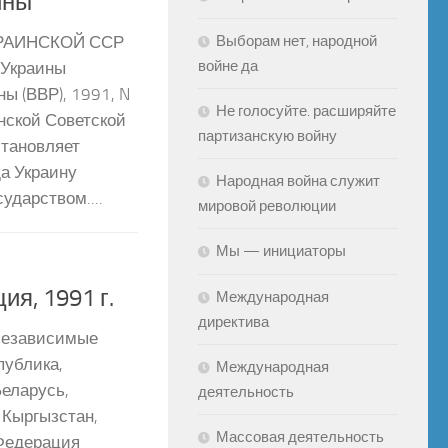
ины
Выборам нет, народной
РАИНСКОЙ ССР
войне да
 Украины
ы (ВВР), 1991, N
Не голосуйте. расширяйте
инской Советской
партизанскую войну
тановляет
да Украину
Народная война служит
дарством....
мировой революции
Мы — инициаторы
я, 1991 г.
Международная
директива
езависимые
публика,
Международная
еларусь,
деятельность
 Кыргызстан,
Массовая деятельность
Федерация