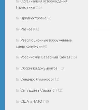
Организация освобождения
Палестины
(15)
Приднестровье
(4)
Разное
(66)
Революционные вооруженные
силы Колумбии
(6)
Российский Северный Кавказ
(15)
Сборники документов_
(8)
Сендеро Луминосо
(13)
Ситуация в Сирии (с)
(12)
США и НАТО
(18)