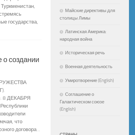
 Туркменистан,
Майские директивы для
 стремясь
столицы Лимы
ые государства,
Латинская Америка:
народная война
Историческая речь
 о создании
Военная деятельность
Умиротворение (English)
РУЖЕСТВА
).
Соглашение о
 8 ДЕКАБРЯ
Галактическом союзе
в Республики
(English)
ководители
ечая, что
зного договора...
СТРАНЫ