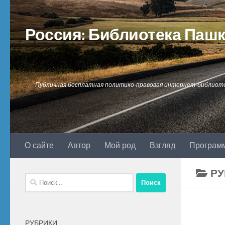
Перейти к содержимому
Россия: Библиотека Паш
Публичная бесплатная политико-правовая интернет-библиот
О сайте
Автор
Мой род
Взгляд
Програм
РУ
Найти:
РУБРИКИ