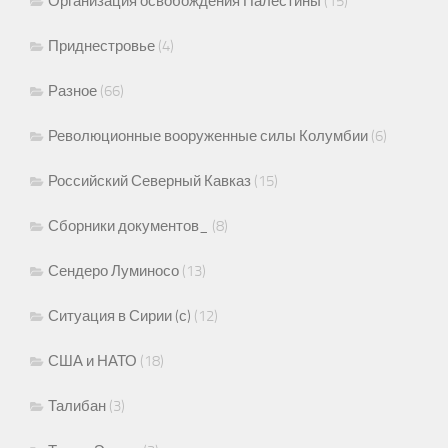
Организация освобождения Палестины
(15)
Приднестровье
(4)
Разное
(66)
Революционные вооруженные силы Колумбии
(6)
Российский Северный Кавказ
(15)
Сборники документов_
(8)
Сендеро Луминосо
(13)
Ситуация в Сирии (с)
(12)
США и НАТО
(18)
Талибан
(3)