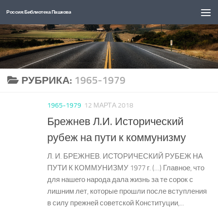
Россия: Библиотека Пашкова
Перейти к содержимому
РУБРИКА:
1965-1979
1965-1979
12 МАРТА 2018
Брежнев Л.И. Исторический
рубеж на пути к коммунизму
Л. И. БРЕЖНЕВ. ИСТОРИЧЕСКИЙ РУБЕЖ НА
ПУТИ К КОММУНИЗМУ 1977 г. (…) Главное, что
для нашего народа дала жизнь за те сорок с
лишним лет, которые прошли после вступления
в силу прежней советской Конституции,...