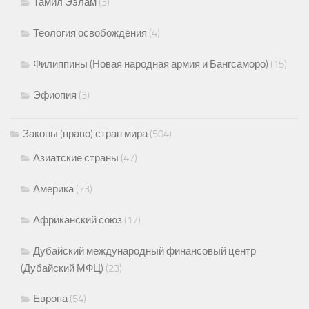
Тамил Ээлам
(3)
Теология освобождения
(4)
Филиппины (Новая народная армия и Бангсаморо)
(15)
Эфиопия
(3)
Законы (право) стран мира
(504)
Азиатские страны
(47)
Америка
(73)
Африканский союз
(17)
Дубайский международный финансовый центр
(Дубайский МФЦ)
(23)
Европа
(54)