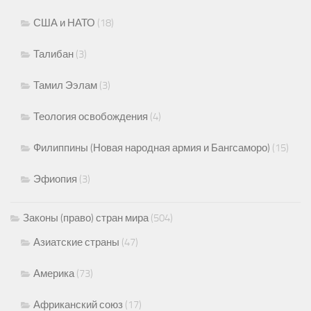
США и НАТО
(18)
Талибан
(3)
Тамил Ээлам
(3)
Теология освобождения
(4)
Филиппины (Новая народная армия и Бангсаморо)
(15)
Эфиопия
(3)
Законы (право) стран мира
(504)
Азиатские страны
(47)
Америка
(73)
Африканский союз
(17)