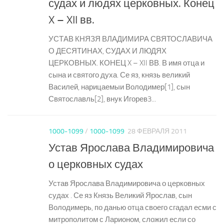
судах и людях церковных. Конец
X – XII вв.
УСТАВ КНЯЗЯ ВЛАДИМИРА СВЯТОСЛАВИЧА
О ДЕСЯТИНАХ, СУДАХ И ЛЮДЯХ
ЦЕРКОВНЫХ. КОНЕЦ X – XII ВВ. В имя отца и
сына и святого духа. Се яз, князь великий
Василей, нарицаемыи Володимер[1], сын
Святославль[2], внук Игорев3...
1000-1099
/
1000-1099
28 ФЕВРАЛЯ 2011
Устав Ярослава Владимировича
о церковных судах
Устав Ярослава Владимировича о церковных
судах . Се яз Князь Великий Ярослав, сын
Володимерь, по данью отца своего сгадал есми с
митрополитом с Ларионом, сложил если со