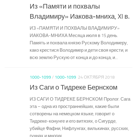
Из «Памяти и похвалы
Владимиру» Иакова-мниха, XI в.
ИЗ «ПАМЯТИ И ПОХВАЛЫ ВЛАДИМИРУ»
ИАКОВА-МНИХА Месяца июля в 15 день.
Память и похвала князю Рускому Володимеру,
како крестися Володимер и дети своя крести, и
всю землю Рускую от конца и до конца, и...
1000-1099
/
1000-1099
24 ОКТЯБРЯ 2018
Из Саги о Тидреке Бернском
ИЗ САГИ О ТИДРЕКЕ БЕРНСКОМ Пролог. Сага
эта – одна из пространнейших, какие были
сотворены на немецком языке, говорит о
Тидреке-конунге и его витязях, о Сигурде,
убийце Фафни, Нифлунгах, вилькинах, русских,
гуннах и многих...