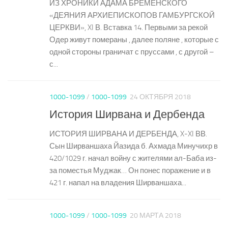
ИЗ ХРОНИКИ АДАМА БРЕМЕНСКОГО
«ДЕЯНИЯ АРХИЕПИСКОПОВ ГАМБУРГСКОЙ
ЦЕРКВИ», XI В. Вставка 14. Первыми за рекой
Одер живут помераны , далее поляне , которые с
одной стороны граничат с пруссами , с другой –
с...
1000-1099
/
1000-1099
24 ОКТЯБРЯ 2018
История Ширвана и Дербенда
ИСТОРИЯ ШИРВАНА И ДЕРБЕНДА, X-XI ВВ.
Сын Ширваншаха Йазида б. Ахмада Минучихр в
420/1029 г. начал войну с жителями ал-Баба из-
за поместья Муджак… Он понес поражение и в
421 г. напал на владения Ширваншаха...
1000-1099
/
1000-1099
20 МАРТА 2018