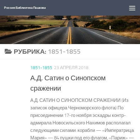
Россия: Библиотека Пашкова
Перейти к содержимому
РУБРИКА:
1851-1855
1851-1855
23 АПРЕЛЯ 2018
А.Д. Сатин о Синопском
сражении
А.Д. САТИН О СИНОПСКОМ СРАЖЕНИИ (Из
записок офицера Черноморского флота) По
присоединении 17-го ноября эскадры контр-
адмирала Новосильского Нахимов располагал
следующими силами: корабли — «Императрица
Мария» — 84 пушки под его флагом, «Париж» —