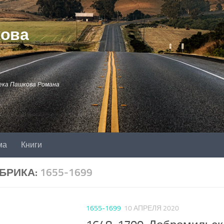
кова
ека Пашкова Романа
ма
Книги
БРИКА:
1655-1699
1655-1699
10 АПРЕЛЯ 2020