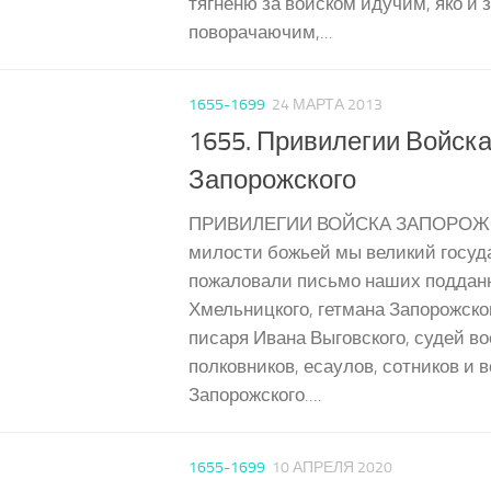
тягненю за войском идучим, яко и 
поворачаючим,...
1655-1699
24 МАРТА 2013
1655. Привилегии Войск
Запорожского
ПРИВИЛЕГИИ ВОЙСКА ЗАПОРОЖ
милости божьей мы великий государь
пожаловали письмо наших поддан
Хмельницкого, гетмана Запорожског
писаря Ивана Выговского, судей во
полковников, есаулов, сотников и в
Запорожского....
1655-1699
10 АПРЕЛЯ 2020