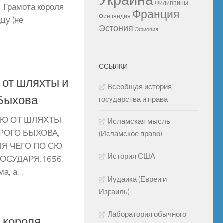
Украина
Филиппины
.Грамота короля
Франция
Финляндия
цу (не
Эстония
Эфиопия
ССЫЛКИ
 от шляхты и
Всеобщая история
 Быхова
государства и права
РЮ ОТ ШЛЯХТЫ
Исламская мысль
РОГО БЫХОВА,
(Исламское право)
Я ЧЕГО ПО СЮ
История США
ГОСУДАРЯ.1656
а, а...
Иудаика (Евреи и
Израиль)
Лаборатория обычного
 короля