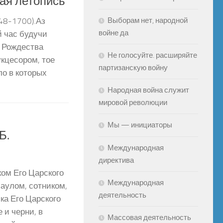
ая летопись
Выборам нет, народной
-1700).Аз
войне да
й час будучи
 Рождества
Не голосуйте. расширяйте
укцесором, тое
партизанскую войну
ло в которых
Народная война служит
мировой революции
Мы — инициаторы
Б.
Международная
директива
ком Его Царского
Международная
аулом, сотником,
деятельность
ка Его Царского
 и черни, в
Массовая деятельность