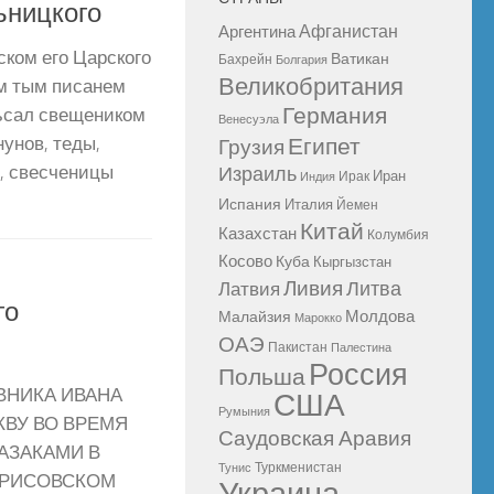
ьницкого
Афганистан
Аргентина
ском его Царского
Ватикан
Бахрейн
Болгария
Великобритания
м тым писанем
Германия
ъсал свещеником
Венесуэла
Египет
унов, теды,
Грузия
с, свесченицы
Израиль
Иран
Ирак
Индия
Испания
Италия
Йемен
Китай
Казахстан
Колумбия
Косово
Куба
Кыргызстан
Ливия
Литва
Латвия
го
Молдова
Малайзия
Марокко
ОАЭ
Пакистан
Палестина
Россия
Польша
ВНИКА ИВАНА
США
Румыния
КВУ ВО ВРЕМЯ
Саудовская Аравия
АЗАКАМИ В
Туркменистан
Тунис
ОРИСОВСКОМ