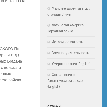
з войска назад
Майские директивы для
столицы Лимы
Латинская Америка:
а
народная война
Историческая речь
СКОГО По
Военная деятельность
 (и т. д.)
ных Богдана
Умиротворение (English)
о войска, и
енных,
Соглашение о
сего войска
Галактическом союзе
(English)
СТРАНЫ