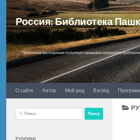
Перейти к содержимому
Россия: Библиотека Паш
Публичная бесплатная политико-правовая интернет-библиот
О сайте
Автор
Мой род
Взгляд
Програм
РУ
Найти:
РУБРИКИ