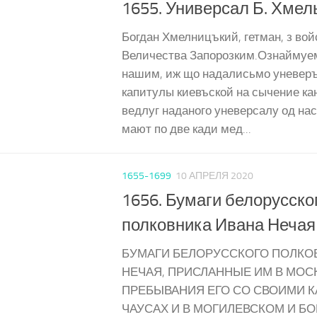
1655. Универсал Б. Хмел
Богдан Хмелницъкий, гетман, з вой
Величества Запорозким.Ознаймуе
нашим, иж що надалисьмо уневер
капитулы киевъской на сычение кан
ведлуг наданого уневерсалу од на
мают по две кади мед...
1655-1699
10 АПРЕЛЯ 2020
1656. Бумаги белорусско
полковника Ивана Нечая
БУМАГИ БЕЛОРУССКОГО ПОЛКО
НЕЧАЯ, ПРИСЛАННЫЕ ИМ В МОС
ПРЕБЫВАНИЯ ЕГО СО СВОИМИ К
ЧАУСАХ И В МОГИЛЕВСКОМ И Б