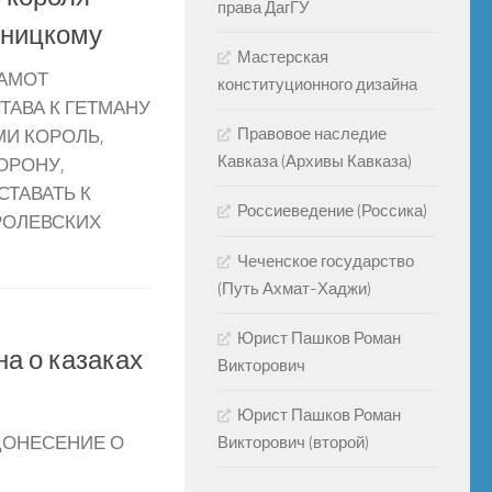
права ДагГУ
ьницкому
Мастерская
РАМОТ
конституционного дизайна
ТАВА К ГЕТМАНУ
Правовое наследие
И КОРОЛЬ,
Кавказа (Архивы Кавказа)
ОРОНУ,
СТАВАТЬ К
Россиеведение (Россика)
РОЛЕВСКИХ
Чеченское государство
(Путь Ахмат-Хаджи)
Юрист Пашков Роман
на о казаках
Викторович
Юрист Пашков Роман
Викторович (второй)
ДОНЕСЕНИЕ О