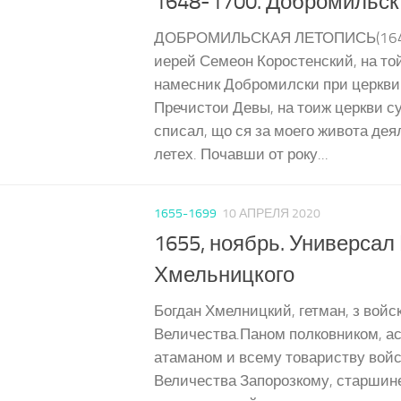
1648-1700. Добромильск
ДОБРОМИЛЬСКАЯ ЛЕТОПИСЬ(1648
иерей Семеон Коростенский, на то
намесник Добромилски при церкви
Пречистои Девы, на тоиж церкви с
списал, що ся за моего живота дея
летех. Почавши от року...
1655-1699
10 АПРЕЛЯ 2020
1655, ноябрь. Универсал 
Хмельницкого
Богдан Хмелницкий, гетман, з войс
Величества.Паном полковником, ас
атаманом и всему товариству войс
Величества Запорозкому, старшине