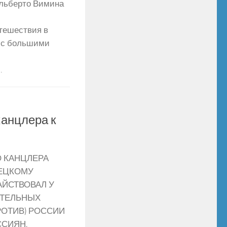
льберто Вимина
утешествия в
 с большими
.
канцлера к
О КАНЦЛЕРА
РЕЦКОМУ
АЙСТВОВАЛ У
АТЕЛЬНЫХ
РОТИВ) РОССИИ
ССИЯН,