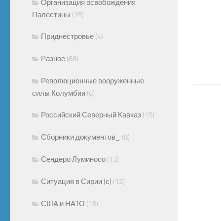
Организация освобождения
Палестины
(15)
Приднестровье
(4)
Разное
(66)
Революционные вооруженные
силы Колумбии
(6)
Российский Северный Кавказ
(15)
Сборники документов_
(8)
Сендеро Луминосо
(13)
Ситуация в Сирии (с)
(12)
США и НАТО
(18)