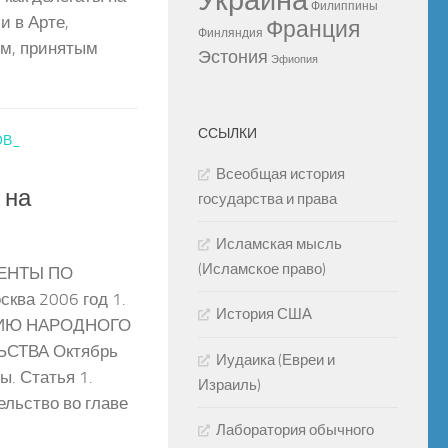
Украина
Филиппины
 в Арте,
Франция
Финляндия
ем, принятым
Эстония
Эфиопия
ССЫЛКИ
ОВ_
Всеобщая история
 на
государства и права
Исламская мысль
(Исламское право)
МЕНТЫ ПО
ва 2006 год 1.
История США
ИЮ НАРОДНОГО
СТВА Октябрь
Иудаика (Евреи и
ы. Статья 1.
Израиль)
льство во главе
Лаборатория обычного