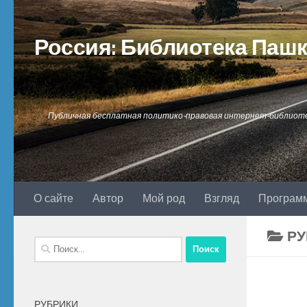
Перейти к содержимому
Россия: Библиотека Паш
Публичная бесплатная политико-правовая интернет-библиот
О сайте
Автор
Мой род
Взгляд
Програм
РУ
Найти:
РУБРИКИ