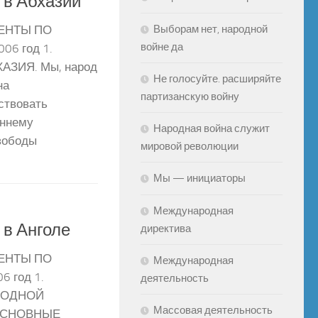
 в Абхазии
Выборам нет, народной
МЕНТЫ ПО
войне да
06 год 1.
ЗИЯ. Мы, народ
Не голосуйте. расширяйте
на
партизанскую войну
ствовать
еннему
Народная война служит
свободы
мировой революции
Мы — инициаторы
Международная
 в Анголе
директива
МЕНТЫ ПО
Международная
 год 1.
деятельность
РОДНОЙ
Массовая деятельность
 ОСНОВНЫЕ