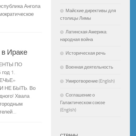
спублика Ангола
Майские директивы для
мократическое
столицы Лимы
Латинская Америка:
народная война
 в Ираке
Историческая речь
МЕНТЫ ПО
Военная деятельность
год 1.
ЕЧЬЕ»
Умиротворение (English)
 НЕ БЫТЬ. Во
Соглашение о
дного! Хвала
Галактическом союзе
агородным
(English)
елей...
СТРАНЫ