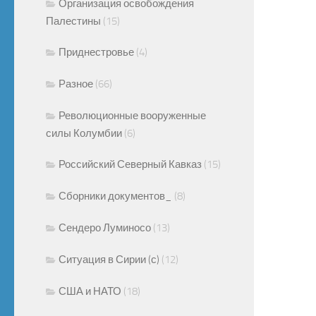
Организация освобождения
Палестины
(15)
Приднестровье
(4)
Разное
(66)
Революционные вооруженные
силы Колумбии
(6)
Российский Северный Кавказ
(15)
Сборники документов_
(8)
Сендеро Луминосо
(13)
Ситуация в Сирии (с)
(12)
США и НАТО
(18)