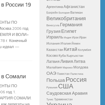
в России 19
Афганистан
Аргентина
Ватикан
Бахрейн
Болгария
Великобритания
МЕНТЫ ПО
Германия
Венесуэла
сква 2006 год
Египет
Грузия
ЕМЛЯ И ВОЛИ»
Израиль
Иран
Ирак
Индия
78 г. Конечный
Испания
Италия
Йемен
аш идеал —
Китай
Казахстан
Колумбия
Косово
Куба
Кыргызстан
Ливия
Литва
Латвия
Молдова
Малайзия
Марокко
ОАЭ
Пакистан
Палестина
 в Сомали
Россия
Польша
США
МЕНТЫ ПО
Румыния
6 год 1.
Саудовская Аравия
АРТИЯ СОМАЛИ.
Туркменистан
Тунис
как делегаты на