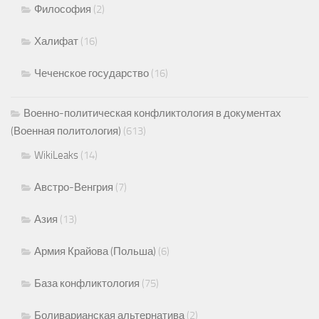
Философия
(2)
Халифат
(16)
Чеченское государство
(16)
Военно-политическая конфликтология в документах
(Военная политология)
(613)
WikiLeaks
(14)
Австро-Венгрия
(7)
Азия
(13)
Армия Крайова (Польша)
(6)
База конфликтология
(75)
Боливарианская альтернатива
(2)