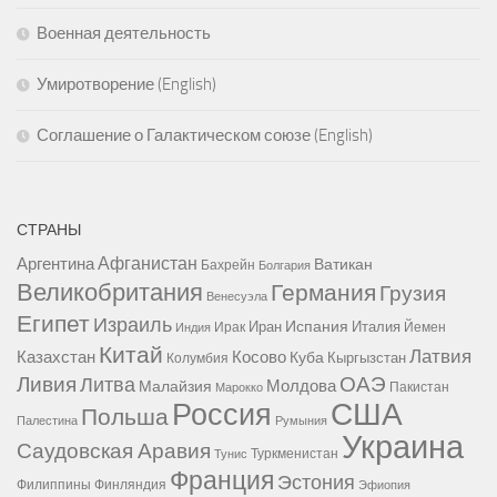
Военная деятельность
Умиротворение (English)
Соглашение о Галактическом союзе (English)
СТРАНЫ
Афганистан
Аргентина
Ватикан
Бахрейн
Болгария
Великобритания
Германия
Грузия
Венесуэла
Египет
Израиль
Испания
Иран
Италия
Ирак
Йемен
Индия
Китай
Латвия
Казахстан
Косово
Куба
Кыргызстан
Колумбия
Ливия
ОАЭ
Литва
Молдова
Малайзия
Пакистан
Марокко
США
Россия
Польша
Палестина
Румыния
Украина
Саудовская Аравия
Туркменистан
Тунис
Франция
Эстония
Филиппины
Финляндия
Эфиопия