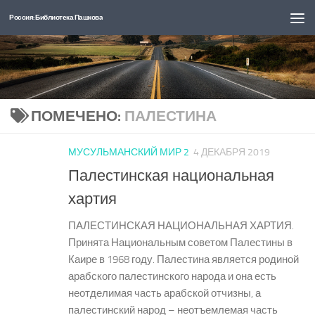
Россия: Библиотека Пашкова
Перейти к содержимому
ПОМЕЧЕНО:
ПАЛЕСТИНА
МУСУЛЬМАНСКИЙ МИР 2
4 ДЕКАБРЯ 2019
Палестинская национальная
хартия
ПАЛЕСТИНСКАЯ НАЦИОНАЛЬНАЯ ХАРТИЯ.
Принята Национальным советом Палестины в
Каире в 1968 году. Палестина является родиной
арабского палестинского народа и она есть
неотделимая часть арабской отчизны, а
палестинский народ – неотъемлемая часть