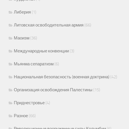
Либерия
(1)
Литовская освободительная армия
(66)
Маоизм
(36)
Международные конвенции
(3)
Мьянма сепаратизм
(6)
Национальная безопасность (военная доктрина)
(42)
Организация освобождения Палестины
(15)
Приднестровье
(4)
Разное
(66)
Революционные вооруженные силы Колумбии
(6)