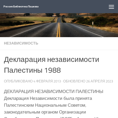
Россия: Библиотека Пашкова
Перейти к содержимому
НЕЗАВИСИМОСТЬ
Декларация независимости
Палестины 1988
ОПУБЛИКОВАНО
4 ФЕВРАЛЯ 2013
· ОБНОВЛЕНО
26 АПРЕЛЯ 2023
ДЕКЛАРАЦИЯ НЕЗАВИСИМОСТИ ПАЛЕСТИНЫ
Декларация Независимости была принята
Палестинским Национальным Советом,
законодательным органом Организации