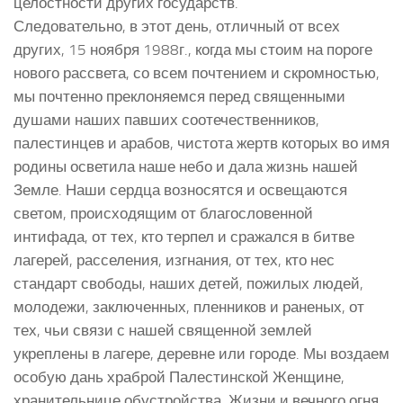
целостности других государств.
Следовательно, в этот день, отличный от всех
других, 15 ноября 1988г., когда мы стоим на пороге
нового рассвета, со всем почтением и скромностью,
мы почтенно преклоняемся перед священными
душами наших павших соотечественников,
палестинцев и арабов, чистота жертв которых во имя
родины осветила наше небо и дала жизнь нашей
Земле. Наши сердца возносятся и освещаются
светом, происходящим от благословенной
интифада, от тех, кто терпел и сражался в битве
лагерей, расселения, изгнания, от тех, кто нес
стандарт свободы, наших детей, пожилых людей,
молодежи, заключенных, пленников и раненых, от
тех, чьи связи с нашей священной землей
укреплены в лагере, деревне или городе. Мы воздаем
особую дань храброй Палестинской Женщине,
хранительнице обустройства, Жизни и вечного огня