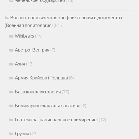
Чеченское государство
(16)
Военно-политическая конфликтология в документах
(Военная политология)
(613)
WikiLeaks
(14)
Австро-Венгрия
(7)
Азия
(13)
Армия Крайова (Польша)
(6)
База конфликтология
(75)
Боливарианская альтернатива
(2)
Гватемала (национальное примирение)
(12)
Грузия
(27)