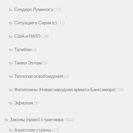
Сендеро Луминосо
(13)
Ситуация в Сирии (с)
(12)
США и НАТО
(18)
Талибан
(3)
Тамил Ээлам
(3)
Теология освобождения
(4)
Филиппины (Новая народная армия и Бангсаморо)
(15)
Эфиопия
(3)
Законы (право) стран мира
(504)
Азиатские страны
(47)