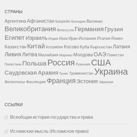
СТРАНЫ
Афганистан
Аргентина
Ватикан
Бахрейн
Болгария
Великобритания
Германия
Грузия
Венесуэла
Египет
Израиль
Испания
Иран
Италия
Ирак
Йемен
Индия
Китай
Латвия
Казахстан
Косово
Куба
Кыргызстан
Колумбия
Ливия
ОАЭ
Литва
Молдова
Малайзия
Пакистан
Марокко
США
Россия
Польша
Палестина
Румыния
Украина
Саудовская Аравия
Туркменистан
Тунис
Франция
Эстония
Филиппины
Финляндия
Эфиопия
ССЫЛКИ
Всеобщая история государства и права
Исламская мысль (Исламское право)