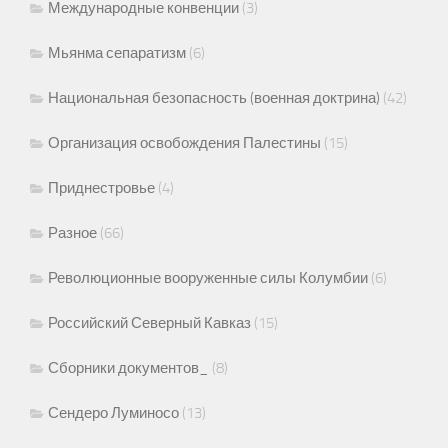
Международные конвенции
(3)
Мьянма сепаратизм
(6)
Национальная безопасность (военная доктрина)
(42)
Организация освобождения Палестины
(15)
Приднестровье
(4)
Разное
(66)
Революционные вооруженные силы Колумбии
(6)
Российский Северный Кавказ
(15)
Сборники документов_
(8)
Сендеро Луминосо
(13)