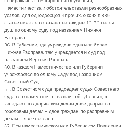
соображаясь с обширностью (Губернии)
Наместничества и обстоятельствами разнообразных
уездов, для однодворцев и прочих, о коих в 335
статье ниже сего сказано, на каждые 10-30 тысяч
душ по одному суду под названием Нижняя
Расправа.
36. В Губернии, где учреждена одна или более
Нижняя Расправа, там учреждается и суд под
названием Верхняя Расправа…
40. В каждом Наместничестве или Губернии
учреждается по одному Суду под названием
Совестный Суд.
41. В Совестном суде председает судья Совестнаго
суда того наместничества или той губернии, и
заседают по дворянским делам двое дворян, по
городовым делам – двое граждан, по расправным
делам – двое поселян.
42. При наместническом или Губернском Правлении