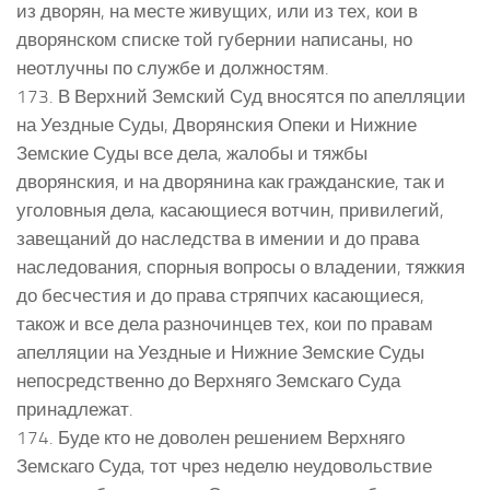
из дворян, на месте живущих, или из тех, кои в
дворянском списке той губернии написаны, но
неотлучны по службе и должностям.
173. В Верхний Земский Суд вносятся по апелляции
на Уездные Суды, Дворянския Опеки и Нижние
Земские Суды все дела, жалобы и тяжбы
дворянския, и на дворянина как гражданские, так и
уголовныя дела, касающиеся вотчин, привилегий,
завещаний до наследства в имении и до права
наследования, спорныя вопросы о владении, тяжкия
до бесчестия и до права стряпчих касающиеся,
також и все дела разночинцев тех, кои по правам
апелляции на Уездные и Нижние Земские Суды
непосредственно до Верхняго Земскаго Суда
принадлежат.
174. Буде кто не доволен решением Верхняго
Земскаго Суда, тот чрез неделю неудовольствие