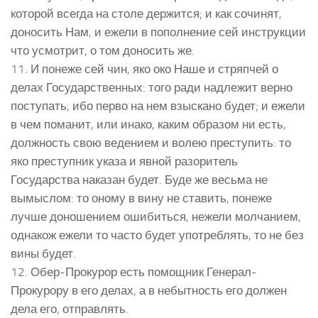
которой всегда на столе держится; и как сочинят,
доносить Нам, и ежели в пополнение сей инструкции
что усмотрит, о том доносить же.
11. И понеже сей чин, яко око Наше и стряпчей о
делах Государственных: того ради надлежит верно
поступать, ибо перво на нем взыскано будет; и ежели
в чем поманит, или инако, каким образом ни есть,
должность свою ведением и волею преступить: то
яко преступник указа и явной разоритель
Государства наказан будет. Буде же весьма не
вымыслом: то оному в вину не ставить, понеже
лучше доношением ошибиться, нежели молчанием,
однакож ежели то часто будет употреблять, то не без
вины будет.
12. Обер-Прокурор есть помощник Генерал-
Прокурору в его делах, а в небытность его должен
дела его, отправлять.