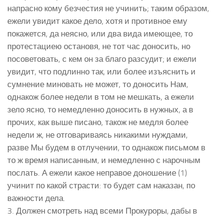
напрасно кому безчестия не учинить; таким образом,
ежели увидит какое дело, хотя и противное ему
покажется, да неясно, или два вида имеющее, то
протестациею остановя, не тот час доносить, но
посоветовать, с кем он за благо разсудит; и ежели
увидит, что подлинно так, или более изъяснить и
сумнение миновать не может, то доносить Нам,
однакож более недели в том не мешкать, а ежели
зело ясно, то немедленно доносить в нужных, а в
прочих, как выше писано, також не медля более
недели ж, не отговариваясь никакими нуждами,
разве Мы будем в отлучении, то однакож письмом в
то ж время написанным, и немедленно с нарочным
послать. А ежели какое неправое доношение (1)
учинит по какой страсти: то будет сам наказан, по
важности дела.
3. Должен смотреть над всеми Прокуроры, дабы в