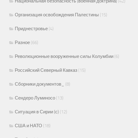
Национальная безопасность (военная доктрина)
(42)
Организация освобождения Палестины
(15)
Приднестровье
(4)
Разное
(66)
Революционные вооруженные силы Колумбии
(6)
Российский Северный Кавказ
(15)
Сборники документов_
(8)
Сендеро Луминосо
(13)
Ситуация в Сирии (с)
(12)
США и НАТО
(18)