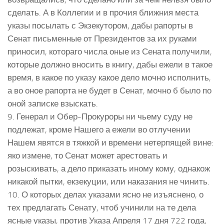
сделать. А в Коллегии и в прочия ближния места
указы посылать с Экзекутором, дабы рапорты в
Сенат письменные от Президентов за их руками
приносил, котораго числа оные из Сената получили,
которые должно вносить в книгу, дабы ежели в такое
время, в какое по указу какое дело мочно исполнить,
а во оное рапорта не будет в Сенат, мочно б было по
оной записке взыскать.
9. Генерал и Обер-Прокуроры ни чьему суду не
подлежат, кроме Нашего а ежели во отлучении
Нашем явятся в тяжкой и времени нетерпящей вине:
яко измене, то Сенат может арестовать и
розыскивать, а дело приказать иному кому, однакож
никакой пытки, екзекуции, или наказания не чинить.
10. О которых делах указами ясно не изъяснено, о
тех предлагать Сенату, чтоб учинили на те дела
ясные указы, против Указа Апреля 17 дня 722 года,