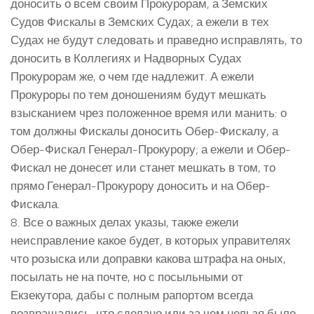
доносить о всем своим Прокурорам, а Земских
Судов Фискалы в Земских Судах; а ежели в тех
Судах не будут следовать и праведно исправлять, то
доносить в Коллегиях и Надворных Судах
Прокурорам же, о чем где надлежит. А ежели
Прокуроры по тем доношениям будут мешкать
взысканием чрез положенное время или манить: о
том должны Фискалы доносить Обер-Фискалу, а
Обер-Фискал Генерал-Прокурору; а ежели и Обер-
Фискал не донесет или станет мешкать в том, то
прямо Генерал-Прокурору доносить и на Обер-
Фискала.
8. Все о важных делах указы, также ежели
неисправление какое будет, в которых управителях
что розыска или доправки какова штрафа на оных,
посылать не на почте, но с посыльными от
Екзекутора, дабы с полным рапортом всегда
возвращались, что сделано или за чем нельзя было