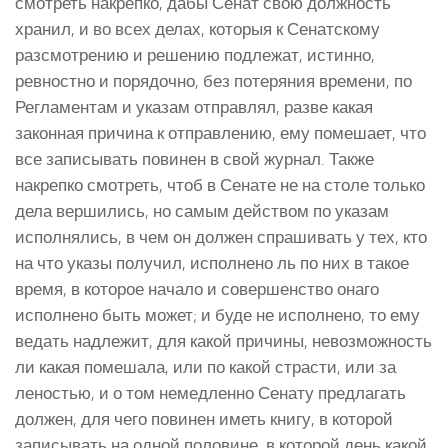
смотреть накрепко, дабы Сенат свою должность
хранил, и во всех делах, которыя к Сенатскому
разсмотрению и решению подлежат, истинно,
ревностно и порядочно, без потеряния времени, по
Регламентам и указам отправлял, разве какая
законная причина к отправлению, ему помешает, что
все записывать повинен в свой журнал. Также
накрепко смотреть, чтоб в Сенате не на столе только
дела вершились, но самым действом по указам
исполнялись, в чем он должен спрашивать у тех, кто
на что указы получил, исполнено ль по них в такое
время, в которое начало и совершенство онаго
исполнено быть может; и буде не исполнено, то ему
ведать надлежит, для какой причины, невозможность
ли какая помешала, или по какой страсти, или за
леностью, и о том немедленно Сенату предлагать
должен, для чего повинен иметь книгу, в которой
записывать на одной половине, в которой день какой