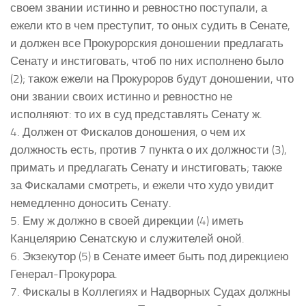
своем звании истинно и ревностно поступали, а
ежели кто в чем преступит, то оных судить в Сенате,
и должен все Прокурорския доношении предлагать
Сенату и инстиговать, чтоб по них исполнено было
(2); також ежели на Прокуроров будут доношении, что
они звании своих истинно и ревностно не
исполняют: то их в суд представлять Сенату ж.
4. Должен от Фискалов доношения, о чем их
должность есть, против 7 пункта о их должности (3),
примать и предлагать Сенату и инстиговать; также
за Фискалами смотреть, и ежели что худо увидит
немедленно доносить Сенату.
5. Ему ж должно в своей дирекции (4) иметь
Канцелярию Сенатскую и служителей оной.
6. Экзекутор (5) в Сенате имеет быть под дирекциею
Генерал-Прокурора.
7. Фискалы в Коллегиях и Надворных Судах должны