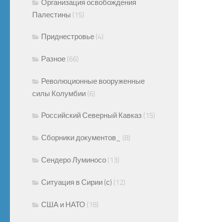
Организация освобождения
Палестины
(15)
Приднестровье
(4)
Разное
(66)
Революционные вооруженные
силы Колумбии
(6)
Российский Северный Кавказ
(15)
Сборники документов_
(8)
Сендеро Луминосо
(13)
Ситуация в Сирии (с)
(12)
США и НАТО
(18)