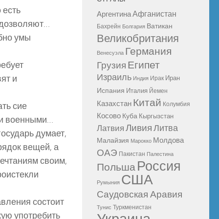
 есть
Афганистан
Аргентина
ы дозволяют…
Ватикан
Бахрейн
Болгария
бно умы
Великобритания
Германия
Венесуэла
Египет
ребует
Грузия
Израиль
ят и
Иран
Ирак
Индия
Испания
Италия
Йемен
Китай
Казахстан
ать сие
Колумбия
Косово
Куба
Кыргызстан
 и военными…
Ливия
Литва
Латвия
государь думает,
Молдова
Малайзия
Марокко
рядок вещей, а
ОАЭ
Пакистан
Палестина
мечтаниям своим,
Россия
Польша
роистекли
США
Румыния
Саудовская Аравия
авления состоит
Туркменистан
Тунис
икую употребить