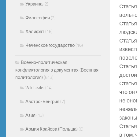
Украина
(2)
Статья
вольно
Философия
(2)
Статья
Халифат
(16)
людски
Статья
Чеченское государство
(16)
извест
повеле
Военно-политическая
Статья
конфликтология в документах (Военная
достои
политология)
(613)
Статья
WikiLeaks
(14)
что он
не оно
Австро-Венгрия
(7)
нежели
Азия
(13)
закон
Статья
Армия Крайова (Польша)
(6)
в том,