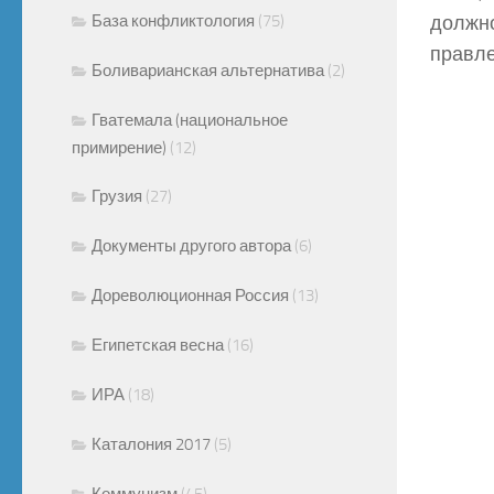
База конфликтология
(75)
должно
правле
Боливарианская альтернатива
(2)
Гватемала (национальное
примирение)
(12)
Грузия
(27)
Документы другого автора
(6)
Дореволюционная Россия
(13)
Египетская весна
(16)
ИРА
(18)
Каталония 2017
(5)
Коммунизм
(45)