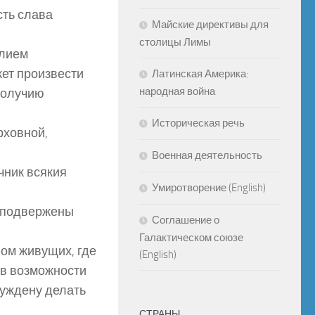
сть слава
Майские директивы для
столицы Лимы
алием
жет произвести
Латинская Америка:
народная война
получию
Историческая речь
рховной,
Военная деятельность
чник всякия
Умиротворение (English)
е подвержены
Соглашение о
Галактическом союзе
вом живущих, где
(English)
к в возможности
нуждену делать
СТРАНЫ