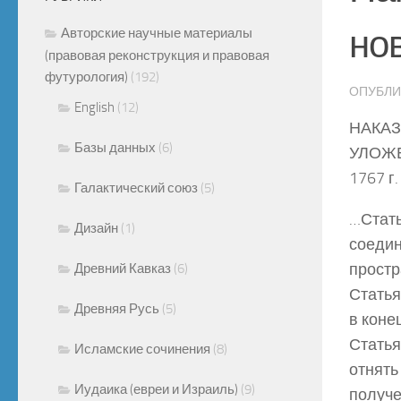
но
Авторские научные материалы
(правовая реконструкция и правовая
футурология)
(192)
ОПУБЛ
English
(12)
НАКАЗ
Базы данных
(6)
УЛОЖ
1767 г.
Галактический союз
(5)
…Стать
Дизайн
(1)
соедин
простр
Древний Кавказ
(6)
Статья
Древняя Русь
(5)
в коне
Статья
Исламские сочинения
(8)
отнять
Иудаика (евреи и Израиль)
(9)
получе