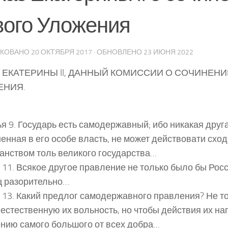
вого Уложения
ИКОВАНО
20 ОКТЯБРЯ 2017
· ОБНОВЛЕНО
23 ИЮНЯ 2022
 ЕКАТЕРИНЫ II, ДАННЫЙ КОМИССИИ О СОЧИНЕН
ЕНИЯ.
я 9. Государь есть самодержавный; ибо никакая друга
енная в его особе власть, не может действовати сход
анством толь великого государства…
 11. Всякое другое правление не только было бы Росс
ц разорительно…
 13. Какий предлог самодержавного правления? Не то
 естественную их вольность, но чтобы действия их на
нию самого большого от всех добра…