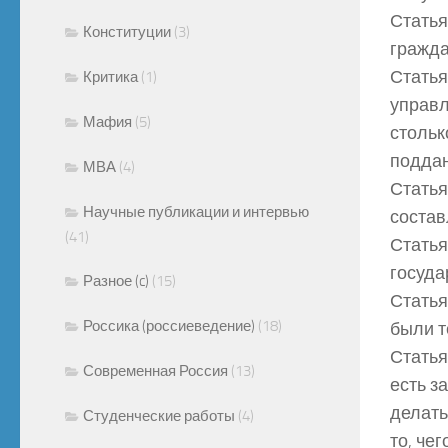
Статья
Конституции
(3)
гражда
Статья
Критика
(1)
управл
Мафия
(5)
стольк
поддан
МВА
(4)
Статья
Научные публикации и интервью
состав
(41)
Статья
госуда
Разное (c)
(15)
Статья
Россика (россиеведение)
(18)
были т
Статья
Современная Россия
(13)
есть з
делать
Студенческие работы
(4)
то, чег