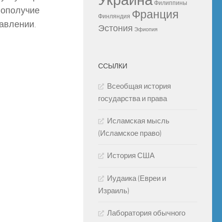
Украина
Филиппины
гополучие
Франция
Финляндия
равлении.
Эстония
Эфиопия
ССЫЛКИ
Всеобщая история
государства и права
Исламская мысль
(Исламское право)
История США
Иудаика (Евреи и
Израиль)
Лаборатория обычного