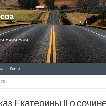
кова
ека Пашкова Романа
ма
Книги
775
аз Екатерины II о сочин