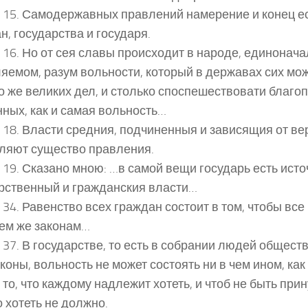
 15. Самодержавных правлений намерение и конец е
н, государства и государя.
 16. Но от сея славы происходит в народе, единонач
яемом, разум вольности, который в державах сих мо
о же великих дел, и столько споспешествовати благо
ных, как и самая вольность…
 18. Власти средния, подчиненныя и зависящия от ве
ляют существо правления.
 19. Сказано мною: …в самой вещи государь есть исто
рственный и гражданския власти…
 34. Равенство всех граждан состоит в том, чтобы вс
ем же законам…
 37. В государстве, то есть в собрании людей общест
аконы, вольность не может состоять ни в чем ином, ка
 то, что каждому надлежит хотеть, и чтоб не быть при
о хотеть не должно.