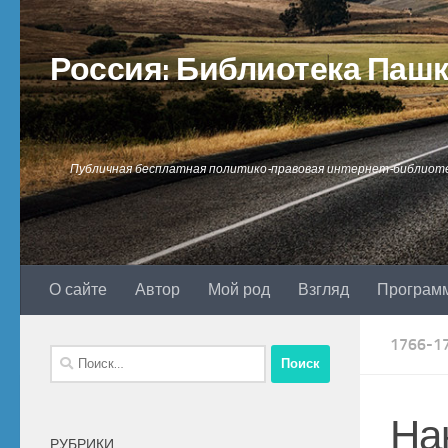
Перейти к содержимому
Россия: Библиотека Паш
Публичная бесплатная политико-правовая интернет-библиот
О сайте
Автор
Мой род
Взгляд
Програм
1766-1
Найти:
Нак
РУБРИКИ