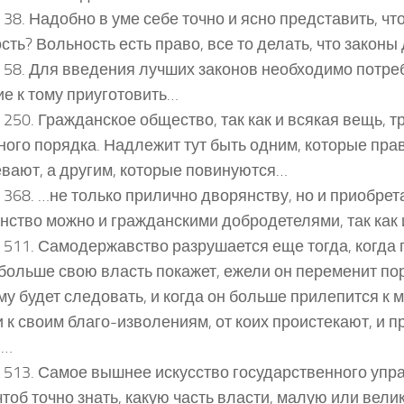
 38. Надобно в уме себе точно и ясно представить, что
сть? Вольность есть право, все то делать, что закон
 58. Для введения лучших законов необходимо потре
е к тому приуготовить…
 250. Гражданское общество, так как и всякая вещь, т
ного порядка. Надлежит тут быть одним, которые прав
вают, а другим, которые повинуются…
 368. …не только прилично дворянству, но и приобрет
нство можно и гражданскими добродетелями, так как
 511. Самодержавство разрушается еще тогда, когда 
 больше свою власть покажет, ежели он переменит по
му будет следовать, и когда он больше прилепится к 
 к своим благо-изволениям, от коих проистекают, и п
ы…
 513. Самое вышнее искусство государственного упр
 чтоб точно знать, какую часть власти, малую или вел