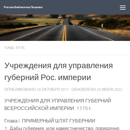
Россия: Библиотека Пашкова
Перейти к содержимому
1766-1775
Учреждения для управления
губерний Рос. империи
ОПУБЛИКОВАНО
20 ОКТЯБРЯ 2017
· ОБНОВЛЕНО
23 ИЮНЯ 2022
УЧРЕЖДЕНИЯ ДЛЯ УПРАВЛЕНИЯ ГУБЕРНИЙ
ВСЕРОССИЙСКОЙ ИМПЕРИИ. 1775 г.
Глава I. ПРИМЕРНЫЙ ШТАТ ГУБЕРНИИ
1. Дабы губерния, или наместничество, порядочно