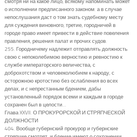
смотря ни на какое лицо, всякому напоминать может
о исполнении предписанного законом: а в случае
непослушания даст о том знать судебному месту
для суждения виновного; третие, городничей в
городе право имеет привести в действие повеления
правления, решения палат и прочих судов.
255. Городничему надлежит отправлять должность
свою с непоколебимою верностию и ревностию к
службе императорского величества, с
доброхотством и человеколюбием к народу, с
осторожною кротостию без ослабления во всех
делах, и с непрестанным бдением, дабы
установленный порядок всеми и каждым в городе
сохранен был в целости…
Глава XXVII. О ПРОКУРОРСКОЙ И СТРЯПЧЕСКОЙ
ДОЛЖНОСТИ
404. Вообще губернский прокурор и губернские
стряпчие смотрят, и бдение имеют о сохранении