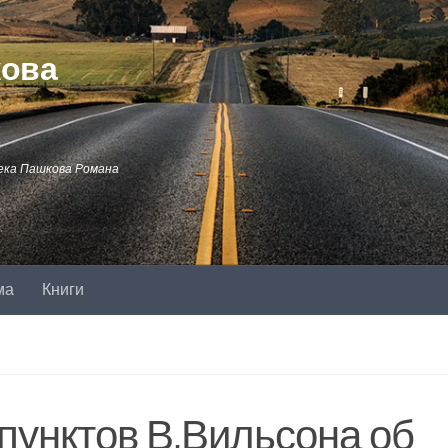
кова
ека Пашкова Романа
ма
Книги
 пунктов В.Вильсона об