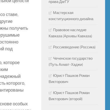
льной целости
права ДагГУ
Мастерская
со ставе,
конституционного дизайна
другие
лжны получить
Правовое наследие
нерушимые
Кавказа (Архивы Кавказа)
постоянно
Россиеведение (Россика)
ий под
Чеченское государство
, которое
(Путь Ахмат-Хаджи)
ским
Юрист Пашков Роман
 надежный
Викторович
ть которого,
рантированы
Юрист Пашков Роман
Викторович (второй)
основе особых