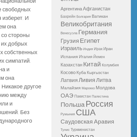
 национальной
Афганистан
е свободных
Аргентина
Ватикан
Бахрейн
 изберет. И
Болгария
Великобритания
чем она
Германия
Венесуэла
 со стороны
Египет
Грузия
 их добрых
Израиль
Иран
Ирак
Индия
их собственных
Испания
Италия
Йемен
их симпатий.
Китай
Казахстан
Колумбия
на и
Косово
Куба
Кыргызстан
ым она
Ливия
Литва
Латвия
 Никакое другое
Молдова
Малайзия
Марокко
ению между
ОАЭ
Пакистан
Палестина
Россия
или и
Польша
США
ошений. Без
Румыния
ждународного
Саудовская Аравия
Туркменистан
Тунис