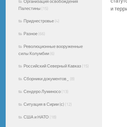
статут
Организация освобождения
и терр
Палестины
(15)
Приднестровье
(4)
Разное
(66)
Революционные вооруженные
силы Колумбии
(6)
Российский Северный Кавказ
(15)
Сборники документов_
(8)
Сендеро Луминосо
(13)
Ситуация в Сирии (с)
(12)
США и НАТО
(18)