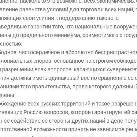
ранение, насколько это возможно, всех экономических
вление равенства условий для торговли всех наций, 
няющих свои усилия к поддержанию такового.
аведливые гарантии того, что национальные вооруже
ены до предельного минимума, совместимого с госу
сностью.
бодное, чистосердечное и абсолютно беспристрастно
олониальных споров, основанное на строгом соблюде
и разрешении всех вопросов, касающихся суверените
ния должны иметь одинаковый вес по сравнению со
аниями того правительства, права которого должны 
елены.
обождение всех русских территорий и такое разрешен
ивающих Россию вопросов, которое гарантирует ей с
ное содействие со стороны других наций в деле пол
пятственной возможности принять не зависимое реш