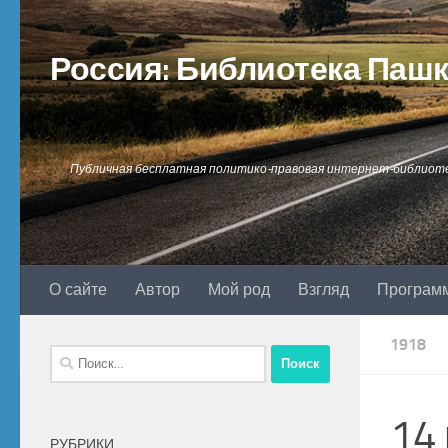
Перейти к содержимому
Россия: Библиотека Паш
Публичная бесплатная политико-правовая интернет-библиот
О сайте
Автор
Мой род
Взгляд
Програм
1918
Найти:
14
РУБРИКИ