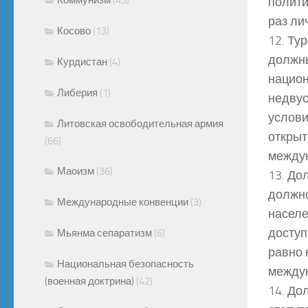
полити
раз ли
Косово
(13)
12. Ту
должны
Курдистан
(4)
национ
Либерия
(1)
недву
услови
Литовская освободительная армия
открыт
(66)
между
Маоизм
(36)
13. До
должно
Международные конвенции
(3)
населе
доступ
Мьянма сепаратизм
(6)
равно 
Национальная безопасность
между
(военная доктрина)
(42)
14. До