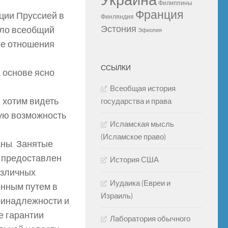
Украина
Филиппины
Франция
ции Пруссией в
Финляндия
Эстония
ало всеобщий
Эфиопия
ые отношения
ССЫЛКИ
 основе ясно
Всеобщая история
 хотим видеть
государства и права
ую возможность
Исламская мысль
(Исламское право)
аны. Занятые
 предоставлен
История США
азличных
Иудаика (Евреи и
енным путем в
Израиль)
ринадлежности и
е гарантии
Лаборатория обычного