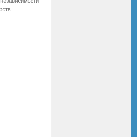
й независимости
рств.