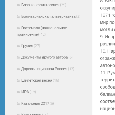
8. Вся
База конфликтология
(75)
оккупи
1871 г
Боливарианская альтернатива
(2)
мир по
Гватемала (национальное
могли 
примирение)
(12)
9. Исп
различ
Грузия
(27)
10. На
Документы другого автора
(6)
огражд
автоно
Дореволюционная Россия
(13)
11. Ру
террит
Египетская весна
(16)
свобод
ИРА
(18)
балкан
соотве
Каталония 2017
(5)
национ
Коммунизм
(45)