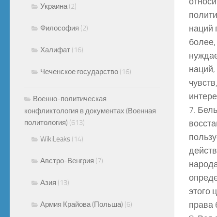
относи
Украина
(2)
полити
наций 
Философия
(2)
более,
Халифат
(16)
нуждае
наций,
Чеченское государство
(16)
чувств
интере
Военно-политическая
7. Бел
конфликтология в документах (Военная
политология)
(613)
восста
пользу
WikiLeaks
(14)
действ
Австро-Венгрия
(7)
народа
опреде
Азия
(13)
этого 
права 
Армия Крайова (Польша)
(6)