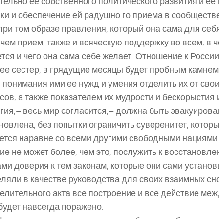
тельно ее собственного политического развития и ее
ки и обеспечение ей радушно го приема в сообществ
при том образе правления, который она сама для себя
 чем прием, также и всяческую поддержку во всем, в 
тся и чего она сама себе желает. Отношение к России
 ее сестер, в грядущие месяцы будет пробным камнем
, понимания ими ее нужд и умения отделить их от сво
сов, а также показателем их мудрости и бескорыстия 
ьгия,– весь мир согласится,– должна быть эвакуирова
новлена, без попытки ограничить суверенитет, котор
ется наравне со всеми другими свободными нациями.
ие не может более, чем это, послужить к восстановл
ми доверия к тем законам, которые они сами установ
ляли в качестве руководства для своих взаимных сн
целительного акта все построение и все действие ме
будет навсегда поражено.