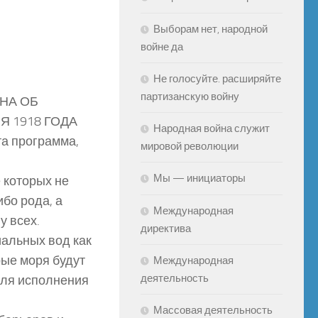
Выборам нет, народной
войне да
Не голосуйте. расширяйте
партизанскую войну
НА ОБ
Я 1918 ГОДА
Народная война служит
а программа,
мировой революции
Мы — инициаторы
 которых не
бо рода, а
Международная
у всех.
директива
иальных вод как
рые моря будут
Международная
деятельность
для исполнения
Массовая деятельность