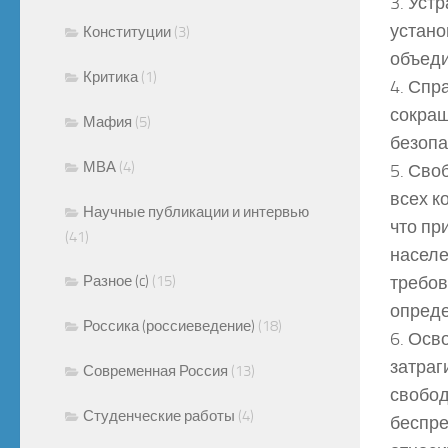
3. Уст
устано
Конституции
(3)
объеди
Критика
(1)
4. Спр
сокращ
Мафия
(5)
безопа
МВА
(4)
5. Сво
всех к
Научные публикации и интервью
что пр
(41)
населе
Разное (c)
(15)
требов
опред
Россика (россиеведение)
(18)
6. Осв
затраг
Современная Россия
(13)
свобод
Студенческие работы
(4)
беспре