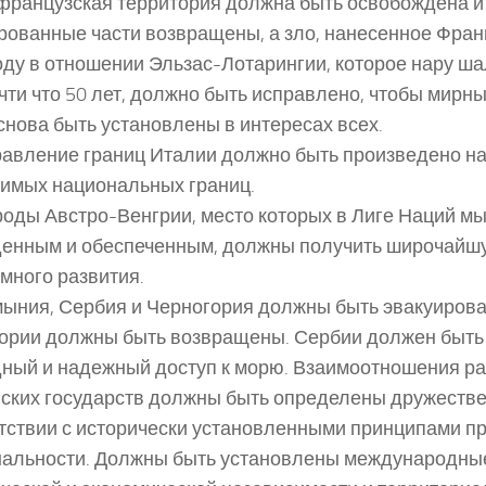
 французская территория должна быть освобождена и
рованные части возвращены, а зло, нанесенное Фран
оду в отношении Эльзас-Лотарингии, которое нару ш
чти что 50 лет, должно быть исправлено, чтобы мирн
снова быть установлены в интересах всех.
равление границ Италии должно быть произведено на
имых национальных границ.
роды Австро-Венгрии, место которых в Лиге Наций мы
енным и обеспеченным, должны получить широчайш
много развития.
мыния, Сербия и Черногория должны быть эвакуиров
ории должны быть возвращены. Сербии должен быть
ный и надежный доступ к морю. Взаимоотношения р
ских государств должны быть определены дружеств
тствии с исторически установленными принципами п
альности. Должны быть установлены международны