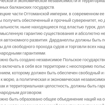
ческой и экономической независимости и территориа
чных балканских государств.
рецкие части Оттоманской империи, в современном ее 
 получить обеспеченный и прочный суверенитет, но 
альности, ныне находящиеся под властью турок, до
смысленную гарантию существования и абсолютно 
я автономного развития. Дарданеллы должны быть 
ы для свободного прохода судов и торговли всех нац
народными гарантиями.
лжно быть создано независимое Польское государство
 включать в себя все территории с неоспоримо поль
нием, которому должен быть обеспечен свободный и
 к морю, а политическая и экономическая независимос
как и территориальная целостность, должны быть га
народным договором.
лжно быть образовано общее объединение наций на 