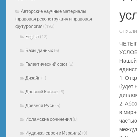
ус
Авторские научные материалы
(правовая реконструкция и правовая
футурология)
(192)
ОПУБЛ
English
(12)
ЧЕТЫР
Базы данных
(6)
УСЛОВ
Нашей 
Галактический союз
(5)
единст
1. Отк
Дизайн
(1)
будет 
Древний Кавказ
(6)
диплом
2. Абс
Древняя Русь
(5)
в мирн
Исламские сочинения
(8)
частью
между
Иудаика (евреи и Израиль)
(9)