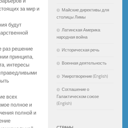
 барьеров и
стоящих за мир и
Майские директивы для
столицы Лимы
ния будут
Латинская Америка:
дарственной
народная война
е раз решение
Историческая речь
нии принципа,
Военная деятельность
та, интересы
 справедливыми
Умиротворение (English)
быть
Соглашение о
ие всех
Галактическом союзе
(English)
амое полное и
учения полной и
ение
СТРАНЫ