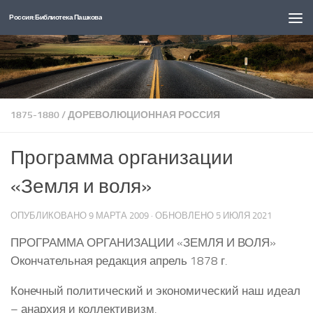
Россия: Библиотека Пашкова
Перейти к содержимому
1875-1880
/
ДОРЕВОЛЮЦИОННАЯ РОССИЯ
Программа организации
«Земля и воля»
ОПУБЛИКОВАНО
9 МАРТА 2009
· ОБНОВЛЕНО
5 ИЮЛЯ 2021
ПРОГРАММА ОРГАНИЗАЦИИ «ЗЕМЛЯ И ВОЛЯ»
Окончательная редакция апрель 1878 г.
Конечный политический и экономический наш идеал
– анархия и коллективизм.