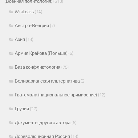
(Военная политология)
(613)
WikiLeaks
(14)
Австро-Венгрия
(7)
Азия
(13)
Армия Крайова (Польша)
(6)
База конфликтология
(75)
Боливарианская альтернатива
(2)
Гватемала (национальное примирение)
(12)
Грузия
(27)
Документы другого автора
(6)
Дореволюционная Россия
(13)