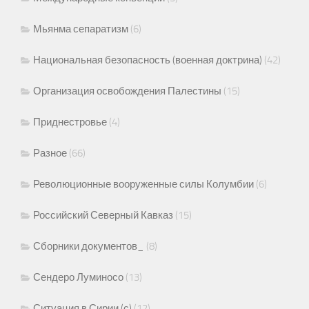
Мьянма сепаратизм
(6)
Национальная безопасность (военная доктрина)
(42)
Организация освобождения Палестины
(15)
Приднестровье
(4)
Разное
(66)
Революционные вооруженные силы Колумбии
(6)
Российский Северный Кавказ
(15)
Сборники документов_
(8)
Сендеро Луминосо
(13)
Ситуация в Сирии (с)
(12)