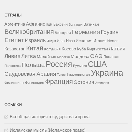
СТРАНЫ
Афганистан
Аргентина
Ватикан
Бахрейн
Болгария
Великобритания
Германия
Грузия
Венесуэла
Египет
Израиль
Испания
Иран
Италия
Ирак
Йемен
Индия
Китай
Латвия
Казахстан
Косово
Куба
Кыргызстан
Колумбия
Ливия
ОАЭ
Литва
Молдова
Малайзия
Пакистан
Марокко
США
Россия
Польша
Палестина
Румыния
Украина
Саудовская Аравия
Туркменистан
Тунис
Франция
Эстония
Филиппины
Финляндия
Эфиопия
ССЫЛКИ
Всеобщая история государства и права
Исламская мысль (Исламское право)