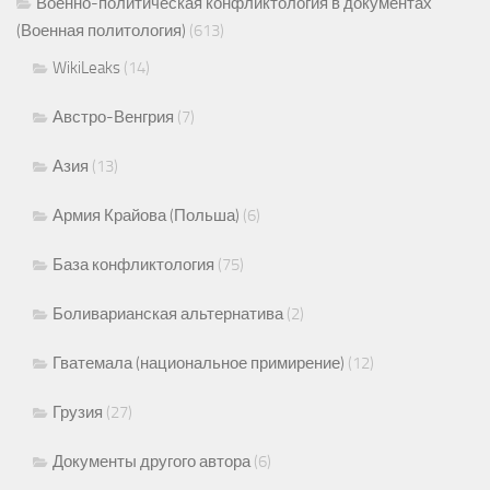
Военно-политическая конфликтология в документах
(Военная политология)
(613)
WikiLeaks
(14)
Австро-Венгрия
(7)
Азия
(13)
Армия Крайова (Польша)
(6)
База конфликтология
(75)
Боливарианская альтернатива
(2)
Гватемала (национальное примирение)
(12)
Грузия
(27)
Документы другого автора
(6)