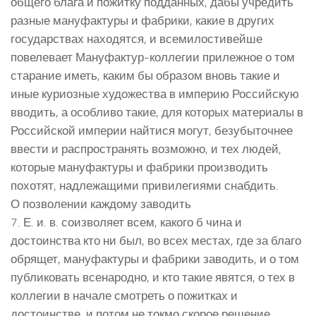
общего блага и пожитку подданных, дабы учредить
разные мануфактуры и фабрики, какие в других
государствах находятся, и всемилостивейше
повелевает Мануфактур-коллегии прилежное о том
старание иметь, каким бы образом вновь такие и
иные куриозные художества в империю Российскую
вводить, а особливо такие, для которых материалы в
Российской империи найтися могут, безубыточнее
ввести и распространять возможно, и тех людей,
которые мануфактуры и фабрики производить
похотят, надлежащими привилегиями снабдить.
О позволении каждому заводить
7. Е. и. в. соизволяет всем, какого б чина и
достоинства кто ни был, во всех местах, где за благо
обрящет, мануфактуры и фабрики заводить, и о том
публиковать всенародно, и кто такие явятся, о тех в
коллегии в начале смотреть о пожитках и
достоинстве, и потом не токмо скорое решение