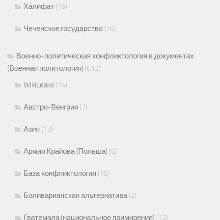
Халифат
(16)
Чеченское государство
(16)
Военно-политическая конфликтология в документах
(Военная политология)
(613)
WikiLeaks
(14)
Австро-Венгрия
(7)
Азия
(13)
Армия Крайова (Польша)
(6)
База конфликтология
(75)
Боливарианская альтернатива
(2)
Гватемала (национальное примирение)
(12)