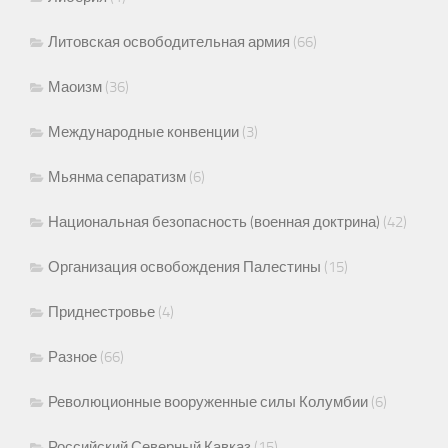
Литовская освободительная армия
(66)
Маоизм
(36)
Международные конвенции
(3)
Мьянма сепаратизм
(6)
Национальная безопасность (военная доктрина)
(42)
Организация освобождения Палестины
(15)
Приднестровье
(4)
Разное
(66)
Революционные вооруженные силы Колумбии
(6)
Российский Северный Кавказ
(15)