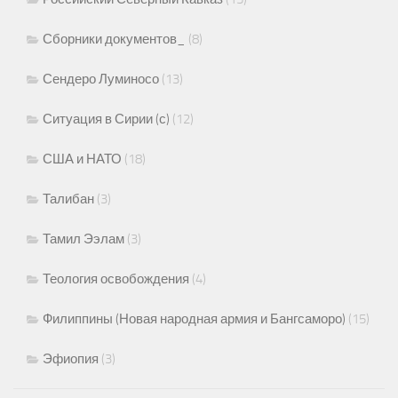
Сборники документов_
(8)
Сендеро Луминосо
(13)
Ситуация в Сирии (с)
(12)
США и НАТО
(18)
Талибан
(3)
Тамил Ээлам
(3)
Теология освобождения
(4)
Филиппины (Новая народная армия и Бангсаморо)
(15)
Эфиопия
(3)