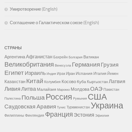
Умиротворение (English)
Соглашение о Галактическом союзе (English)
СТРАНЫ
Афганистан
Аргентина
Ватикан
Бахрейн
Болгария
Великобритания
Германия
Грузия
Венесуэла
Египет
Израиль
Испания
Иран
Италия
Ирак
Йемен
Индия
Китай
Латвия
Казахстан
Косово
Куба
Кыргызстан
Колумбия
Ливия
ОАЭ
Литва
Молдова
Малайзия
Пакистан
Марокко
США
Россия
Польша
Палестина
Румыния
Украина
Саудовская Аравия
Туркменистан
Тунис
Франция
Эстония
Филиппины
Финляндия
Эфиопия