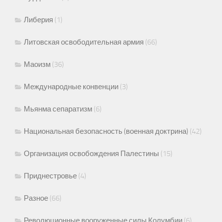
Либерия
(1)
Литовская освободительная армия
(66)
Маоизм
(36)
Международные конвенции
(3)
Мьянма сепаратизм
(6)
Национальная безопасность (военная доктрина)
(42)
Организация освобождения Палестины
(15)
Приднестровье
(4)
Разное
(66)
Революционные вооруженные силы Колумбии
(6)