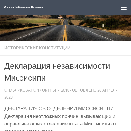
Россия: Библиотека Пашкова
Перейти к содержимому
ИСТОРИЧЕСКИЕ КОНСТИТУЦИИ
Декларация независимости
Миcсисипи
ОПУБЛИКОВАНО
17 ОКТЯБРЯ 2018
· ОБНОВЛЕНО
26 АПРЕЛЯ
2023
ДЕКЛАРАЦИЯ ОБ ОТДЕЛЕНИИ МИССИСИППИ
Декларация неотложных причин, вызывающих и
оправдывающих отделение штата Миссисипи от