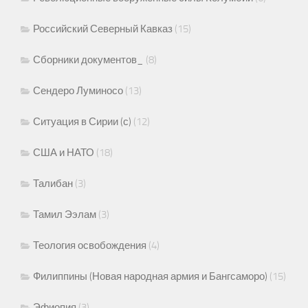
Российский Северный Кавказ
(15)
Сборники документов_
(8)
Сендеро Луминосо
(13)
Ситуация в Сирии (с)
(12)
США и НАТО
(18)
Талибан
(3)
Тамил Ээлам
(3)
Теология освобождения
(4)
Филиппины (Новая народная армия и Бангсаморо)
(15)
Эфиопия
(3)