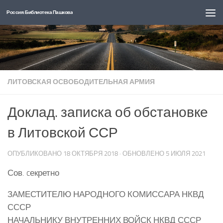
Россия: Библиотека Пашкова
Перейти к содержимому
ЛИТОВСКАЯ ОСВОБОДИТЕЛЬНАЯ АРМИЯ
Доклад. записка об обстановке
в Литовской ССР
ОПУБЛИКОВАНО
18 ОКТЯБРЯ 2018
· ОБНОВЛЕНО
5 ИЮЛЯ 2021
Сов. cекретно
ЗАМЕСТИТЕЛЮ НАРОДНОГО КОМИССАРА НКВД
СССР
НАЧАЛЬНИКУ ВНУТРЕННИХ ВОЙСК НКВД СССР