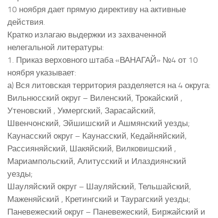
10 ноября дает прямую директиву на активные
действия.
Кратко излагаю выдержки из захваченной
нелегальной литературы:
1. Приказ верховного штаба «ВАНАГАЙ» №4 от 10
ноября указывает:
а) Вся литовская территория разделяется на 4 округа:
Вильнюсский округ – Виленский, Трокайский ,
Утеновский , Укмергский, Зарасайский,
Швенчонский, Эйшишский и Ашмянский уезды;
Каунасский округ – Каунасский, Кедайняйский,
Рассияняйский, Шакяйский, Вилковишский ,
Мариампольский, Алитусский и Илаздиянский
уезды;
Шауляйский округ – Шауляйский, Тельшайский,
Маженяйский , Кретингский и Таурагский уезды;
Паневежеский округ – Паневежеский, Биржайский и