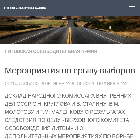
Россия: Библиотека Пашкова
Перейти к содержимому
ЛИТОВСКАЯ ОСВОБОДИТЕЛЬНАЯ АРМИЯ
Мероприятия по срыву выборов
ОПУБЛИКОВАНО
18 ОКТЯБРЯ 2018
· ОБНОВЛЕНО
5 ИЮЛЯ 2021
ДОКЛАД НАРОДНОГО КОМИССАРА ВНУТРЕННИХ
ДЕЛ СССР С.Н. КРУГЛОВА И.В. СТАЛИНУ, В.М.
МОЛОТОВУ И Г.М. МАЛЕНКОВУ О РЕЗУЛЬТАТАХ
СЛЕДСТВИЯ ПО ДЕЛУ «ВЕРХОВНОГО КОМИТЕТА
ОСВОБОЖДЕНИЯ ЛИТВЫ» И О
ДОПОЛНИТЕЛЬНЫХ МЕРОПРИЯТИЯХ ПО БОРЬБЕ