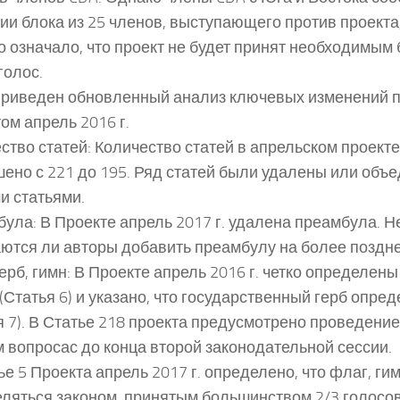
ии блока из 25 членов, выступающего против проект
то означало, что проект не будет принят необходимы
голос.
риведен обновленный анализ ключевых изменений п
ом апрель 2016 г.
ство статей: Количество статей в апрельском проект
ено с 221 до 195. Ряд статей были удалены или объ
и статьями.
ула: В Проекте апрель 2017 г. удалена преамбула. Н
ются ли авторы добавить преамбулу на более поздне
герб, гимн: В Проекте апрель 2016 г. четко определены
 (Статья 6) и указано, что государственный герб опре
я 7). В Статье 218 проекта предусмотрено проведен
м вопросас до конца второй законодательной сессии.
ье 5 Проекта апрель 2017 г. определено, что флаг, гим
ляться законом, принятым большинством 2/3 голосов