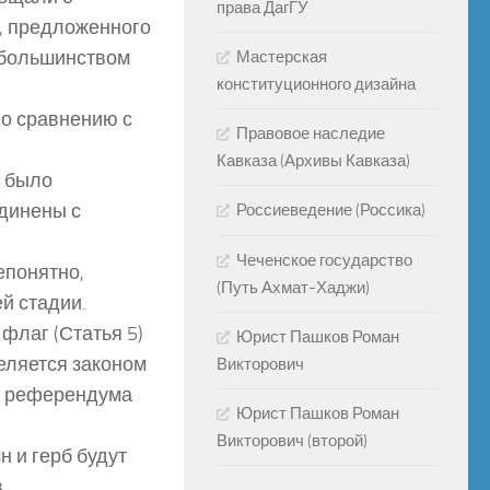
права ДагГУ
а, предложенного
м большинством
Мастерская
конституционного дизайна
о сравнению с
Правовое наследие
Кавказа (Архивы Кавказа)
е было
единены с
Россиеведение (Россика)
Чеченское государство
епонятно,
(Путь Ахмат-Хаджи)
й стадии.
 флаг (Статья 5)
Юрист Пашков Роман
деляется законом
Викторович
ие референдума
Юрист Пашков Роман
Викторович (второй)
н и герб будут
.