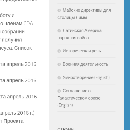
Майские директивы для
боту и
столицы Лимы
го членам CDA
Латинская Америка:
м собрании
народная война
т получил
нсуса. Список
Историческая речь
кта апрель 2016
Военная деятельность
Умиротворение (English)
кта апрель 2016
Соглашение о
кта апрель 2016
Галактическом союзе
(English)
прель 2016 г.)
т Проекта
СТРАНЫ