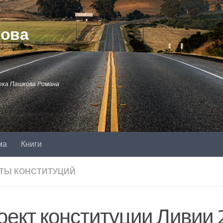
кова
ека Пашкова Романа
ма
Книги
ТЫ КОНСТИТУЦИЙ
оект конституции Ливии 