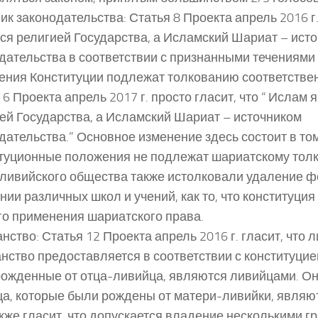
ик законодательства: Статья 8 Проекта апрель 2016 г.
ся религией Государства, а Исламский Шариат – ист
дательства в соответствии с признанными течениями
ния Конституции подлежат толкованию соответствен
 6 Проекта апрель 2017 г. просто гласит, что “ Ислам 
ей Государства, а Исламский Шариат – источником
дательства.” Основное изменение здесь состоит в том
туционные положения не подлежат шариатскому тол
ливийского общества также истолковали удаление 
нии различных школ и учений, как то, что конституция
го применения шариатского права.
нство: Статья 12 Проекта апрель 2016 г. гласит, что 
нство предоставляется в соответствии с конституцией
рожденные от отца-ливийца, являются ливийцами. Она
ца, которые были рождены от матери-ливийки, являю
кже гласит, что допускается владение несколькими г