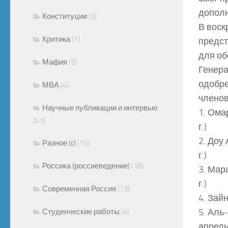
дополн
Конституции
(3)
В воск
Критика
(1)
предст
для об
Мафия
(5)
Генера
одобре
МВА
(4)
членов
Научные публикации и интервью
1. Ома
(41)
г.)
2. Доу
Разное (c)
(15)
г.)
Россика (россиеведение)
(18)
3. Мар
г.)
Современная Россия
(13)
4. Зай
5. Аль
Студенческие работы
(4)
апрель 