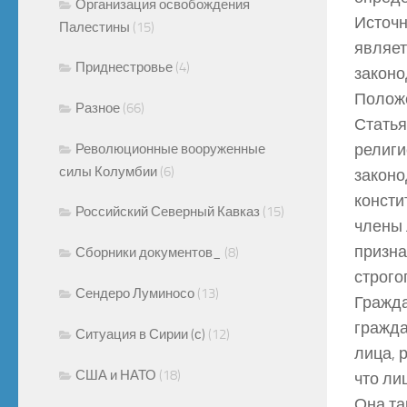
Организация освобождения
Источн
Палестины
(15)
являет
Приднестровье
(4)
законо
Положе
Разное
(66)
Статья
религи
Революционные вооруженные
силы Колумбии
(6)
законо
консти
Российский Северный Кавказ
(15)
члены 
призна
Сборники документов_
(8)
строго
Сендеро Луминосо
(13)
Гражда
гражда
Ситуация в Сирии (с)
(12)
лица, 
США и НАТО
(18)
что ли
Она та