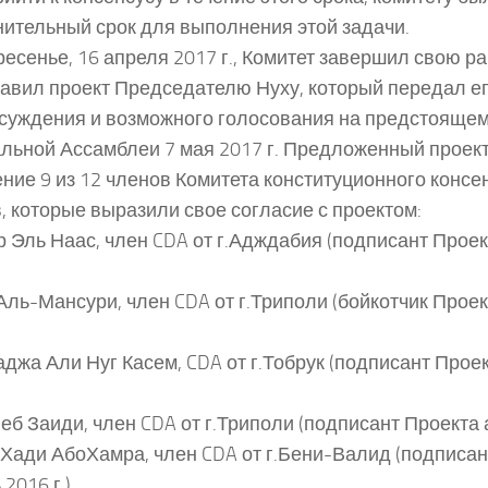
ительный срок для выполнения этой задачи.
ресенье, 16 апреля 2017 г., Комитет завершил свою ра
авил проект Председателю Нуху, который передал е
суждения и возможного голосования на предстояще
льной Ассамблеи 7 мая 2017 г. Предложенный проек
ние 9 из 12 членов Комитета конституционного консе
, которые выразили свое согласие с проектом:
р Эль Наас, член CDA от г.Адждабия (подписант Прое
 Аль-Мансури, член CDA от г.Триполи (бойкотчик Прое
аджа Али Нуг Касем, CDA от г.Тобрук (подписант Прое
неб Заиди, член CDA от г.Триполи (подписант Проекта а
-Хади АбоХамра, член CDA от г.Бени-Валид (подписан
2016 г.)