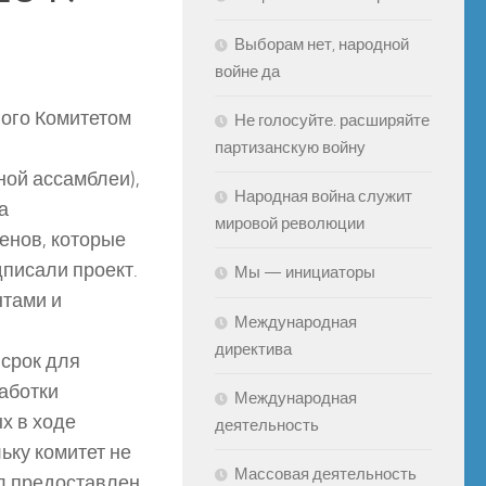
Выборам нет, народной
войне да
ного Комитетом
Не голосуйте. расширяйте
партизанскую войну
ной ассамблеи),
Народная война служит
а
мировой революции
ленов, которые
дписали проект.
Мы — инициаторы
нтами и
Международная
директива
 срок для
аботки
Международная
х в ходе
деятельность
ьку комитет не
Массовая деятельность
ыл предоставлен