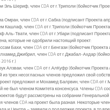
ри Эль Шериф, член CDA от г.Триполи (бойкотчик Прое
иа Омран, член CDA от г.Сабха (подписант Проекта апр
ем Кашлаф, член CDA от г.Триполи (бойкотчик Проекта 
иф Аль-Твати, член CDA от г.Убари (подписант Проекта
ена, которые не одобрили настоящий проект:
иссам Бахи, член CDA от г.Бенгази (бойкотчик Проекта 
улхамид Джибрил, член CDA от г.Джабал-Ахдар (бойко
2016 г.)
рук Алзваи, член CDA от г.АлКуфр (бойкотчик Проекта а
 из трех несогласных членов предложил свой собств
роект предложил и Мохамед Балрвин, член CDA от г.
й не был членом Комитета консенсуса. Члены CDA со
роектов будут рассмотрены на собрании Генеральной
я членов CDA на проект была разная. Некоторые член
ада и Центра – заявили о поддержке проекта, в то вре