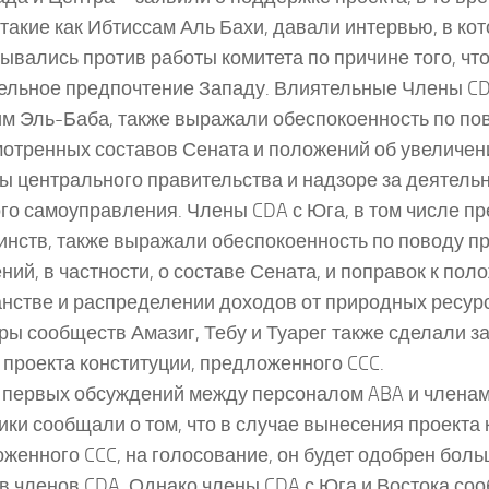
 такие как Ибтиссам Аль Бахи, давали интервью, в ко
ывались против работы комитета по причине того, что
ельное предпочтение Западу. Влиятельные Члены CDA
м Эль-Баба, также выражали обеспокоенность по по
отренных составов Сената и положений об увеличен
ы центрального правительства и надзоре за деятель
го самоуправления. Члены CDA с Юга, в том числе п
нств, также выражали обеспокоенность по поводу 
ний, в частности, о составе Сената, и поправок к пол
нстве и распределении доходов от природных ресур
ры сообществ Амазиг, Тебу и Туарег также сделали з
 проекта конституции, предложенного CCC.
 первых обсуждений между персоналом ABA и членам
ики сообщали о том, что в случае вынесения проекта 
женного CCC, на голосование, он будет одобрен бол
в членов CDA. Однако члены CDA с Юга и Востока со