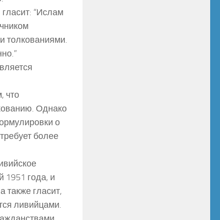
 гласит: “Ислам
очником
 и толкованиями.
но.”
является
, что
кованию. Однако
формулировки о
 требует более
ливийское
 1951 года, и
 также гласит,
тся ливийцами.
ражданствами.