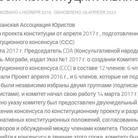
ИКОВАНО
4 НОЯБРЯ 2018
· ОБНОВЛЕНО
28 АПРЕЛЯ 2023
канская Ассоциация Юристов
 проекта конституции от апреля 2017 г., подготовлен
туционного консенсуса (ССС)
та 2017 г. Председатель CDA (Консультативной народ
ь-Мограби, издал Указ №1 2017 г. о создании Комитет
туционного консенсуса (CCC) в составе 12 членов: 6 ч
али Проект апреля 2016 г., и 6 членов, которые не по
были независимо избраны двумя группами (подписа
истами), и комитет начал свою работу 14 марта 2017 г.
но указу комитету был предоставлен двухнедельный
ения консенсуса по конституционному проекту и разр
нативных конституционных положений, согласованны
воров и обсуждений между членами комитета. Поскол
рийти к консенсусу в течение этого срока, комитету б