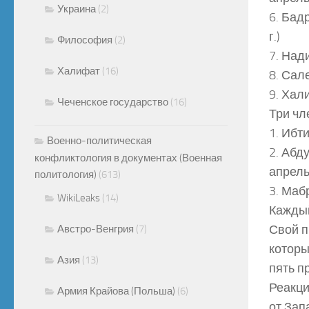
Украина
(2)
6. Бад
г.)
Философия
(2)
7. Над
Халифат
(16)
8. Сал
9. Хал
Чеченское государство
(16)
Три чл
1. Ибт
Военно-политическая
2. Абд
конфликтология в документах (Военная
апрель 
политология)
(613)
3. Маб
WikiLeaks
(14)
Каждый
Свой п
Австро-Венгрия
(7)
которы
Азия
(13)
пять п
Реакци
Армия Крайова (Польша)
(6)
от Зап