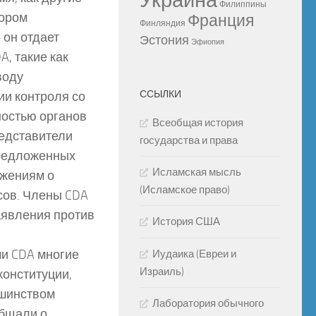
Украина
Филиппины
тором
Франция
Финляндия
 он отдает
Эстония
Эфиопия
, такие как
воду
ССЫЛКИ
ии контроля со
ностью органов
Всеобщая история
редставители
государства и права
предложенных
Исламская мысль
ожениям о
(Исламское право)
сов. Члены CDA
аявления против
История США
и CDA многие
Иудаика (Евреи и
Израиль)
конституции,
ьшинством
Лаборатория обычного
общали о