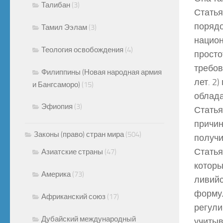
Талибан
(3)
Статья
порядо
Тамил Ээлам
(3)
национ
Теология освобождения
(4)
просто
требов
Филиппины (Новая народная армия
лет. 2
и Бангсаморо)
(15)
облада
Эфиопия
(3)
Статья
причин
Законы (право) стран мира
(504)
получи
Статья
Азиатские страны
(47)
которы
Америка
(73)
ливийс
формул
Африканский союз
(17)
регули
Дубайский международный
учитыв