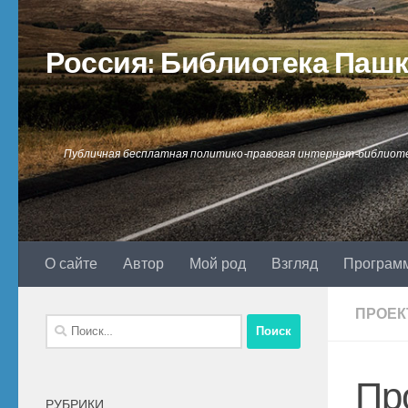
Перейти к содержимому
Россия: Библиотека Паш
Публичная бесплатная политико-правовая интернет-библиот
О сайте
Автор
Мой род
Взгляд
Програм
ПРОЕК
Найти:
Пр
РУБРИКИ