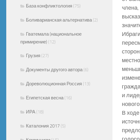
База конфликтология
(75)
члена,
высказ
Боливарианская альтернатива
(2)
значит
Ибраги
Гватемала (национальное
примирение)
(12)
пересм
сторон
Грузия
(27)
местно
меньши
Документы другого автора
(6)
измене
Дореволюционная Россия
(13)
гражда
и лиде
Египетская весна
(16)
нового
ИРА
(18)
В ходе
источн
Каталония 2017
(5)
предло
голосо
Коммунизм
(45)