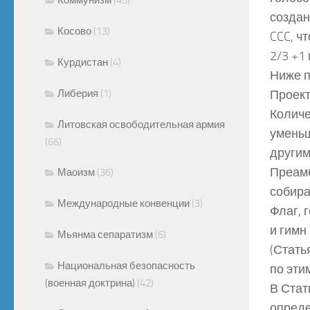
создан
Косово
(13)
CCC, ч
2/3 +1 
Курдистан
(4)
Ниже п
Либерия
(1)
Проект
Количе
Литовская освободительная армия
уменьш
(66)
другим
Преамб
Маоизм
(36)
собира
Международные конвенции
(3)
Флаг, 
и гимн
Мьянма сепаратизм
(6)
(Стать
Национальная безопасность
по эти
(военная доктрина)
(42)
В Стат
опреде