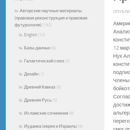
Авторские научные материалы
ОПУБЛ
(правовая реконструкция и правовая
Амери
футурология)
(192)
Анализ
English
(12)
консти
12 мар
Базы данных
(6)
Нух Ал
Галактический союз
(5)
консти
подпис
Дизайн
(1)
Члены 
Древний Кавказ
(6)
бойкот
Соглас
Древняя Русь
(5)
достиж
альтер
Исламские сочинения
(8)
перего
Иудаика (евреи и Израиль)
(9)
смог п