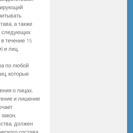
улирующий
читывать
ава, а также
и следующих
в течение 15
) и лиц,
ва по любой
иц, которые
ения о лицах,
тение и лишение
ючает
 закон,
ства, должен
еского состава,