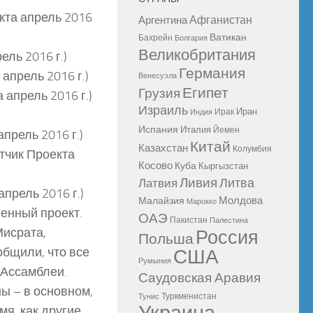
кта апрель 2016
Афганистан
Аргентина
Ватикан
Бахрейн
Болгария
Великобритания
ель 2016 г.)
Германия
апрель 2016 г.)
Венесуэла
Египет
Грузия
 апрель 2016 г.)
Израиль
Иран
Ирак
Индия
Испания
Италия
Йемен
апрель 2016 г.)
Китай
Казахстан
Колумбия
тчик Проекта
Косово
Куба
Кыргызстан
Ливия
Литва
Латвия
прель 2016 г.)
Молдова
Малайзия
Марокко
енный проект.
ОАЭ
Пакистан
Палестина
Мисрата,
Россия
Польша
общили, что все
США
Румыния
 Ассамблеи.
Саудовская Аравия
ы – в основном,
Туркменистан
Тунис
мя, как другие