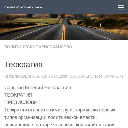
Россия: Библиотека Пашкова
Перейти к содержимому
ПОЛИТИЧЕСКОЕ ХРИСТИАНСТВО
Теократия
ОПУБЛИКОВАНО
30 АВГУСТА 2009
· ОБНОВЛЕНО
12 ЯНВАРЯ 2018
Салыгин Евгений Николаевич
ТЕОКРАТИЯ
ПРЕДИСЛОВИЕ
Теократия относится к числу исторически первых
типов организации политической власти,
появившихся на заре человеческой цивилизации.