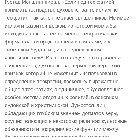
Густав Меншинг писал: «Если под теократией
понимать господство духовенства, то ислам не
теократия, так как он не знает священников. Не имеет
ислам и развитой церкви, из которой могла бы
исходить власть. Тем не менее, теократическая
форма власти представлена и в исламе, и в
тибетском буддизме, и в средневековом
христианстве»8. Из этого следует, что правление
священников, духовенства, церковной иерархии —
признак, который не может быть использован в
определении теократии, поскольку выражает не
общее в теократиях, а единичное, обусловленное
особенностями отдельных религий, в основном
иудейской и христианской. Думается, лиц,
обладающих глубоким знанием догматов веры,
осуществляющих в некоторых религиях культовые
обязанности и посреднические функции между
богом и человеком, следовало бы именовать