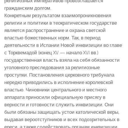
религиозных императивов провозглашается
гражданским долгом.
Конкретным результатом взаимопроникновения
религии и политики в теократическом государстве
является распространение и охрана светской
властью божественных норм. Так, в период
деятельности в Испании Новой инквизиции во главе
с Торквемадой (конец XV — начало XVI вв.)
государственная власть взяла на себя обязанности
уголовного преследования за религиозные
проступки. Постановления церковного трибунала
нередко приводились в исполнение королевской
властью. Чиновники центрального и местного
аппарата приносили официальную присягу в
верности и готовности служить инквизиции. Они
были обязаны защищать устои католической веры,
выдавая вероотступников и всех подозрительных в
ереси, а также содействовать органам инквизиции,