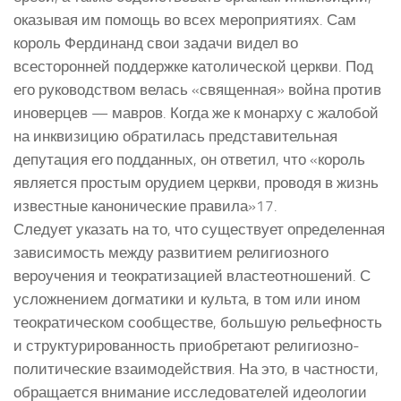
оказывая им помощь во всех мероприятиях. Сам
король Фердинанд свои задачи видел во
всесторонней поддержке католической церкви. Под
его руководством велась «священная» война против
иноверцев — мавров. Когда же к монарху с жалобой
на инквизицию обратилась представительная
депутация его подданных, он ответил, что «король
является простым орудием церкви, проводя в жизнь
известные канонические правила»17.
Следует указать на то, что существует определенная
зависимость между развитием религиозного
вероучения и теократизацией властеотношений. С
усложнением догматики и культа, в том или ином
теократическом сообществе, большую рельефность
и структурированность приобретают религиозно-
политические взаимодействия. На это, в частности,
обращается внимание исследователей идеологии