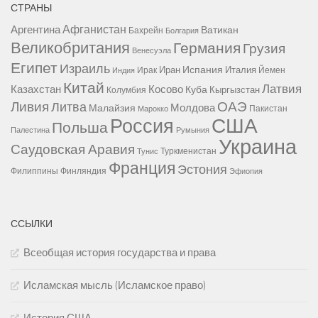
СТРАНЫ
Афганистан
Аргентина
Ватикан
Бахрейн
Болгария
Великобритания
Германия
Грузия
Венесуэла
Египет
Израиль
Испания
Иран
Италия
Ирак
Йемен
Индия
Китай
Латвия
Казахстан
Косово
Куба
Кыргызстан
Колумбия
Ливия
ОАЭ
Литва
Молдова
Малайзия
Пакистан
Марокко
США
Россия
Польша
Палестина
Румыния
Украина
Саудовская Аравия
Туркменистан
Тунис
Франция
Эстония
Филиппины
Финляндия
Эфиопия
ССЫЛКИ
Всеобщая история государства и права
Исламская мысль (Исламское право)
История США