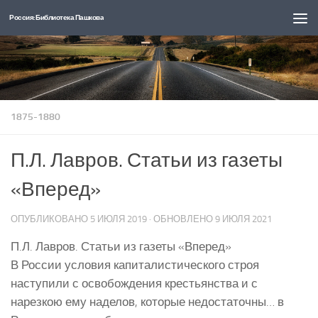
Россия: Библиотека Пашкова
Перейти к содержимому
1875-1880
П.Л. Лавров. Статьи из газеты
«Вперед»
ОПУБЛИКОВАНО
5 ИЮЛЯ 2019
· ОБНОВЛЕНО
9 ИЮЛЯ 2021
П.Л. Лавров. Статьи из газеты «Вперед»
В России условия капиталистического строя
наступили с освобождения крестьянства и с
нарезкою ему наделов, которые недостаточны… в