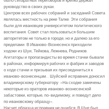
было сепаратных переговоров и крепко держал
руководство в своих руках.
Центром всех рабочих собраний и заседаний Совета
являлась местность на реке Талке. Эти собрания
были для ивановцев университетом политического
воспитания. Совет стал пользоваться большим
авторитетом не только в городе, но и далеко за его
пределами. В Иваново-Вознесенск приходили
ходоки из Шуи, Тейкова, Лежнева, Родников.
Агитаторы и пропагандисты во время стачки бывали
в районах, информируя рабочих и фабрик и заводов
о ходе стачки и призывая их присоединиться к
иваново-вознесенцам… Шуйский исправник доносил
владимирскому губернатору: «На сходке замечены
некоторые из ораторов иваново-вознесенской
забастовки, которые, по-видимому, и поведут дело
по ивановскому образцу».
Насчет образца исправник не ошибся. В Шуе был