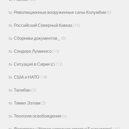
Революционные вооруженные силы Колумбии
(6)
Российский Северный Кавказ
(15)
Сборники документов_
(8)
Сендеро Луминосо
(13)
Ситуация в Сирии (с)
(12)
США и НАТО
(18)
Талибан
(3)
Тамил Ээлам
(3)
Теология освобождения
(4)
Филиппины (Новая народная армия и Бангсаморо)
(15)