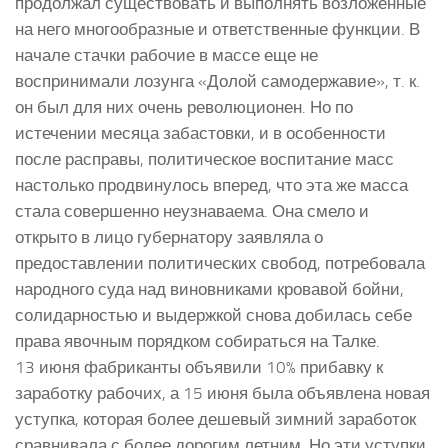
продолжал существовать и выполнять возложенные
на него многообразные и ответственные функции. В
начале стачки рабочие в массе еще не
воспринимали лозунга «Долой самодержавие», т. к.
он был для них очень революционен. Но по
истечении месяца забастовки, и в особенности
после расправы, политическое воспитание масс
настолько продвинулось вперед, что эта же масса
стала совершенно неузнаваема. Она смело и
открыто в лицо губернатору заявляла о
предоставлении политических свобод, потребовала
народного суда над виновниками кровавой бойни,
солидарностью и выдержкой снова добилась себе
права явочным порядком собираться на Талке.
13 июня фабриканты объявили 10% прибавку к
заработку рабочих, а 15 июня была объявлена новая
уступка, которая более дешевый зимний заработок
сравнивала с более дорогим летним. Но эти уступки