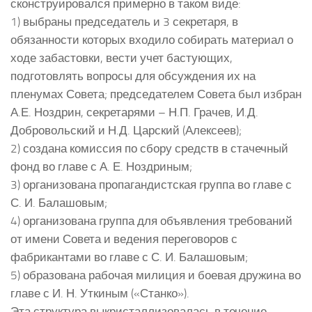
сконструировался примерно в таком виде:
1) выбраны председатель и 3 секретаря, в
обязанности которых входило собирать материал о
ходе забастовки, вести учет бастующих,
подготовлять вопросы для обсуждения их на
пленумах Совета; председателем Совета был избран
А.Е. Ноздрин, секретарями – Н.П. Грачев, И.Д.
Добровольский и Н.Д. Царский (Алексеев);
2) создана комиссия по сбору средств в стачечный
фонд во главе с А. Е. Ноздриным;
3) организована пропагандистская группа во главе с
С. И. Балашовым;
4) организована группа для объявления требований
от имени Совета и ведения переговоров с
фабрикантами во главе с С. И. Балашовым;
5) образована рабочая милиция и боевая дружина во
главе с И. Н. Уткиным («Станко»).
Эта структура выкристаллизовалась в течение