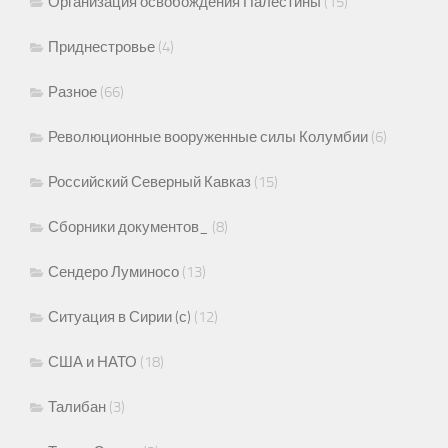
Организация освобождения Палестины
(15)
Приднестровье
(4)
Разное
(66)
Революционные вооруженные силы Колумбии
(6)
Российский Северный Кавказ
(15)
Сборники документов_
(8)
Сендеро Луминосо
(13)
Ситуация в Сирии (с)
(12)
США и НАТО
(18)
Талибан
(3)