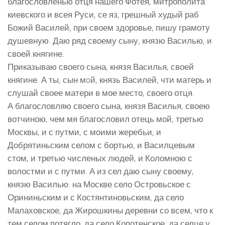
благословленью отця нашего Фотея, митрополита
киевского и всея Руси, се яз, грешный худый раб
Божий Василей, при своем здоровье, пишу грамоту
душевную. Даю ряд своему сыну, князю Василью, и
своей княгине.
Приказываю своего сына, князя Василья, своей
княгине. А ты, сын мoй, князь Василей, чти матерь и
слушай своее матери в мое место, своего отця.
А благословляю своего сына, князя Василья, своею
вотчиною, чем мя благословил отець мой, третью
Москвы, и с путми, с моими жеребьи, и
Добрятиньским селом с бортью, и Василцевым
стом, и третью численых людей, и Коломною с
волостми и с путми. А из сел даю сыну своему,
князю Василью: на Москве село Островьское с
Орининьским и с Костянтиновьским, да село
Малаховское, да Жирошкины деревни со всем, что к
тем селом потягло, да село Копотенское, да селце у