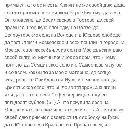
примысл, а то ее и есть. А княгине же своей даю деда
своего примысл в Бежицком Версе Кистму, да села
Онтоновские, да Василевское в Ростове, да свой
примысл Троецкую слободку на Волзе, да
Белевутовские села на Волоце и в Юрьеве слободе,
да треть тамги московские и всех пошлин в городе на
Москве, свои жеребьи. А из сел из Московьских даю
своей княгине: Митин починок со всем, что к нему
потягло, да Семцинское село и с Самсоновым лугом
и со всем, как было за моею матерью, да селце
Федоровское Свиблово на Яузе, и с мелницею, да
Крилатьское село, что было за татаром, а княгини
моя даст с тогo села Софее чернице долгу ее
пятьдесят рублев. {61} А что покупила села на
Москве и что ее примысл, а то ее и есть. А княгине же
своей даю примысл своего отця, слободку на Гуси,
да в Юрьеве село Красное, и с Проватовым, и с