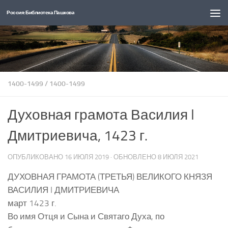
Россия: Библиотека Пашкова
Перейти к содержимому
1400-1499
/
1400-1499
Духовная грамота Василия I
Дмитриевича, 1423 г.
ОПУБЛИКОВАНО
16 ИЮЛЯ 2019
· ОБНОВЛЕНО
8 ИЮЛЯ 2021
ДУХОВНАЯ ГРАМОТА (ТРЕТЬЯ) ВЕЛИКОГО КНЯЗЯ
ВАСИЛИЯ I ДМИТРИЕВИЧА
март 1423 г.
Во имя Отця и Сына и Святаго Духа, по