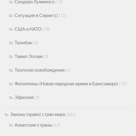
Сендеро Луминосо
(13)
Ситуация в Сирии (с)
(12)
США и НАТО
(18)
Талибан
(3)
Тамил Ээлам
(3)
Теология освобождения
(4)
Филиппины (Новая народная армия и Бангсаморо)
(15)
Эфиопия
(3)
Законы (право) стран мира
(504)
Азиатские страны
(47)