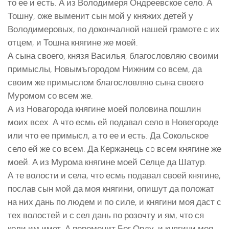
то ее и есть. А из Володимеря Ондреевское село. А
Тошну, оже выменит сын мой у княжих детей у
Володимеровых, по докончалной нашей грамоте с их
отцем, и Тошна княгине же моей.
А сына своего, князя Василья, благословляю своими
примыслы, Новымъгородом Нижним со всем, да
своим же примыслом благословляю сына своего
Муромом со всем же.
А из Новагорода княгине моей половина пошлин
моих всех. А что есмь ей подавал село в Новегороде
или что ее примысл, а то ее и есть. Да Сокольское
село ей же со всем. Да Кержанець сo всем княгине же
моей. А из Мурома княгине моей Селце да Шатур.
А те волости и села, что есмь подавал своей княгине,
послав сын мой да моя княгини, опишут да положат
на них дань по людем и по силе, и княгини моя даст с
тех волостей и с сел дань по розочту и ям, что ся
коли им имет. А переменит Бог Орду, и княгини моя