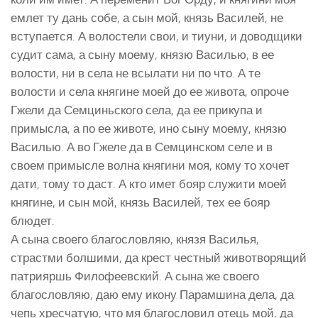
емлет ту дань собе, а сын мой, князь Василей, не
вступается. А волостели свои, и тиуни, и доводщики
судит сама, а сыну моему, князю Василью, в ее
волости, ни в села не всылати ни по что. А те
волости и села княгине моей до ее живота, опроче
Гжели да Семциньского села, да ее прикупа и
примысла, а по ее животе, ино сыну моему, князю
Василью. А во Гжеле да в Семцинском селе и в
своем примысле волна княгини моя, кому то хочет
дати, тому то даст. А кто имет бояр служити моей
княгине, и сын мой, князь Василей, тех ее бояр
блюдет.
А сына своего благословляю, князя Василья,
страстми болшими, да крест честный животворящий
патрияршь Филофеевский. А сына же своего
благословляю, даю ему икону Парамшина дела, да
чепь хресчатую, что мя благословил отець мой, да