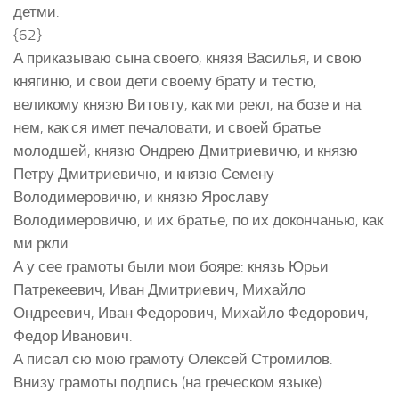
детми.
{62}
А приказываю сына своего, князя Василья, и свою
княгиню, и свои дети своему брату и тестю,
великому князю Витовту, как ми рекл, на бозе и на
нем, как ся имет печаловати, и своей братье
молодшей, князю Ондрею Дмитриевичю, и князю
Петру Дмитриевичю, и князю Семену
Володимеровичю, и князю Ярославу
Володимеровичю, и их братье, по их докончанью, как
ми ркли.
А у сее грамоты были мои бояре: князь Юрьи
Патрекеевич, Иван Дмитриевич, Михайло
Ондреевич, Иван Федорович, Михайло Федорович,
Федор Иванович.
А писал сю мoю грамоту Олексей Стромилов.
Внизу грамоты подпись (на греческом языке)