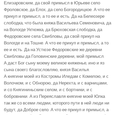
Елизаровским, да свой примысл в Юрьеве село
Фроловское, да Елох, да село Богородицкое. А что ее
прикуп и примысл, а то ее и есть. Да на Белеозере
слободка, что была княжа Васильева Семеновича, да
на Вологде Уктюжка, да Брюховская слободка, да
Федоровские села Свибловы, да свой прикуп на
Вологде и на Тошне. А что ее прикуп и примысл, а то
ее и есть. Да на Устюзе Федоровские же деревни
Свибловы да Головинские деревни, мой примысл.
А даст Бог сыну моему великое княженье, ино и яз
сына своегo благословляю, князя Василья.
А княгини моей из Костромы Иледам с Комелою, и с
Волочком, и с Обнорою, да Нерехта, и с варницами,
и со Княгининьским селом, и с бортники, и с
бобровники. А из Переяславля княгине моей Юлка
так же со всеми людми, которого пути в ней люди ни
будут, да Доброе село. А что ее прикуп и примысл, а