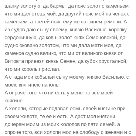
шапку золотую, да бармы, да пояс золот с каменьем,
что ми дал отець мой, да другий пояс мой на чепех с
каменьем, а третей пояс ему же на синем ремени. А
из судов даю сыну своему, князю Василью, коропку
сердоничную, да ковш золот княж Семеновской, да
судно оковано золотом, что ми дала мати моя, да
каменое судно велико, чтo ми от великого князя от
Витовта привезл князь Семен, да кубок хрусталной,
что ми король прислал.
А стада мои кобыльи сыну моему, князю Василью, с
моею княгинею наполы.
А опроче того, что ни есть у мене, то все моей
княгине.
А холопи, которые подавал есмь своей княгине при
своем животе, те ее и есть. А даст моя княгини
дочерем моим из моих холопов по пяти семей, а
опроче того, вси холопи мои на слободу с женами и с