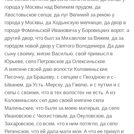
города у Москвы над Великим прудом, да
Хвостовьское селце, да луг Великий за рекою у
города у Москвы, да Ходынскую мелницю, да двор в
городе Фоминьской Ивановича у Боровицких ворот, а
другий двор, что был за Михаилом за Вяжем, да за
городом новой двор у Святого Володимера. Да даю
сыну своему, князю Василью, свой примысл в
Юрьеве, село Петровское да Олексиньское.
А княгине свoей даю волости Коломеньские:
Песочну, да Брашеву, с селцем с Гвоздною и с-
Ыванем, да Усть-Мерску, да Гжелю, и с путми и с
селы с своими, что в тех волостех ни есть. А из
Коломеньских сел даю своей княгине села
Малиньские, что были за моею матерью, да село
Ивановское с Чюхистовым, да Окуловское, да
Захаровское, со всем, что к ним потягло, да село
Репинское, что ей дала мати моя. А что ее прикуп и