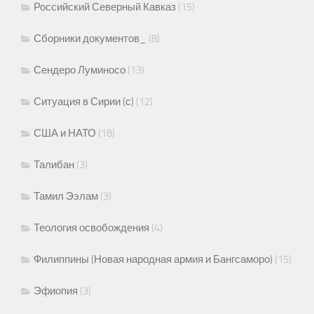
Российский Северный Кавказ
(15)
Сборники документов_
(8)
Сендеро Луминосо
(13)
Ситуация в Сирии (с)
(12)
США и НАТО
(18)
Талибан
(3)
Тамил Ээлам
(3)
Теология освобождения
(4)
Филиппины (Новая народная армия и Бангсаморо)
(15)
Эфиопия
(3)