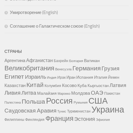
Умиротворение (English)
Соглашение о Галактическом союзе (English)
СТРАНЫ
Афганистан
Аргентина
Ватикан
Бахрейн
Болгария
Великобритания
Германия
Грузия
Венесуэла
Египет
Израиль
Испания
Иран
Италия
Ирак
Йемен
Индия
Китай
Латвия
Казахстан
Косово
Куба
Кыргызстан
Колумбия
Ливия
ОАЭ
Литва
Молдова
Малайзия
Пакистан
Марокко
США
Россия
Польша
Палестина
Румыния
Украина
Саудовская Аравия
Туркменистан
Тунис
Франция
Эстония
Филиппины
Финляндия
Эфиопия