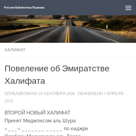
Россия: Библиотека Пашкова
Перейти к содержимому
ХАЛИФАТ
Повеление об Эмиратстве
Халифата
ОПУБЛИКОВАНО
25 СЕНТЯБРЯ 2009
· ОБНОВЛЕНО
7 АПРЕЛЯ
2015
ВТОРОЙ НОВЫЙ ХАЛИФАТ
Принят Меджлисом аль Шура
«___» _______ _____ по хиджре