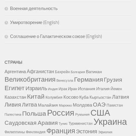
Военная деятельность
Умиротворение (English)
Соглашение о Галактическом союзе (English)
СТРАНЫ
Афганистан
Аргентина
Ватикан
Бахрейн
Болгария
Великобритания
Германия
Грузия
Венесуэла
Египет
Израиль
Испания
Иран
Италия
Ирак
Йемен
Индия
Китай
Латвия
Казахстан
Косово
Куба
Кыргызстан
Колумбия
Ливия
ОАЭ
Литва
Молдова
Малайзия
Пакистан
Марокко
США
Россия
Польша
Палестина
Румыния
Украина
Саудовская Аравия
Туркменистан
Тунис
Франция
Эстония
Филиппины
Финляндия
Эфиопия