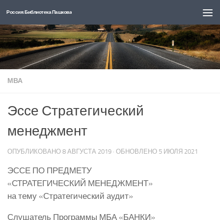
Россия: Библиотека Пашкова
Перейти к содержимому
МВА
Эссе Стратегический
менеджмент
ОПУБЛИКОВАНО
8 АВГУСТА 2019
· ОБНОВЛЕНО
5 ИЮЛЯ 2021
ЭССЕ ПО ПРЕДМЕТУ
«СТРАТЕГИЧЕСКИЙ МЕНЕДЖМЕНТ»
на тему «Стратегический аудит»
Слушатель Программы МБА «БАНКИ»