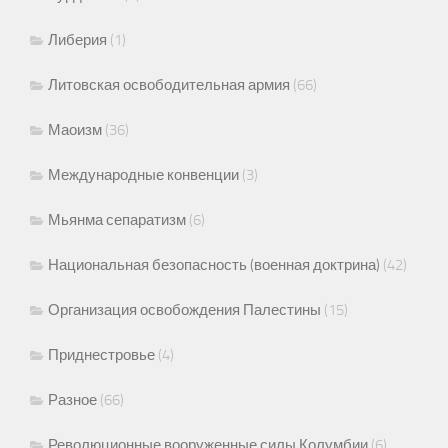
Либерия
(1)
Литовская освободительная армия
(66)
Маоизм
(36)
Международные конвенции
(3)
Мьянма сепаратизм
(6)
Национальная безопасность (военная доктрина)
(42)
Организация освобождения Палестины
(15)
Приднестровье
(4)
Разное
(66)
Революционные вооруженные силы Колумбии
(6)