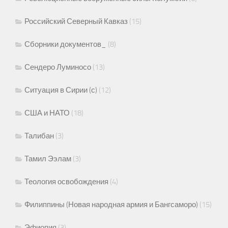
Российский Северный Кавказ
(15)
Сборники документов_
(8)
Сендеро Луминосо
(13)
Ситуация в Сирии (с)
(12)
США и НАТО
(18)
Талибан
(3)
Тамил Ээлам
(3)
Теология освобождения
(4)
Филиппины (Новая народная армия и Бангсаморо)
(15)
Эфиопия
(3)