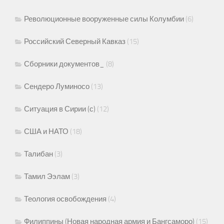
Революционные вооруженные силы Колумбии
(6)
Российский Северный Кавказ
(15)
Сборники документов_
(8)
Сендеро Луминосо
(13)
Ситуация в Сирии (с)
(12)
США и НАТО
(18)
Талибан
(3)
Тамил Ээлам
(3)
Теология освобождения
(4)
Филиппины (Новая народная армия и Бангсаморо)
(15)