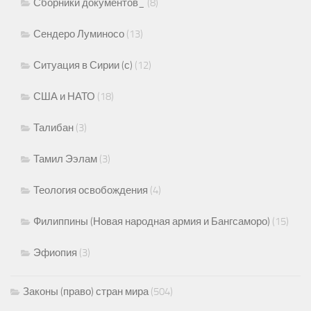
Сборники документов_
(8)
Сендеро Луминосо
(13)
Ситуация в Сирии (с)
(12)
США и НАТО
(18)
Талибан
(3)
Тамил Ээлам
(3)
Теология освобождения
(4)
Филиппины (Новая народная армия и Бангсаморо)
(15)
Эфиопия
(3)
Законы (право) стран мира
(504)