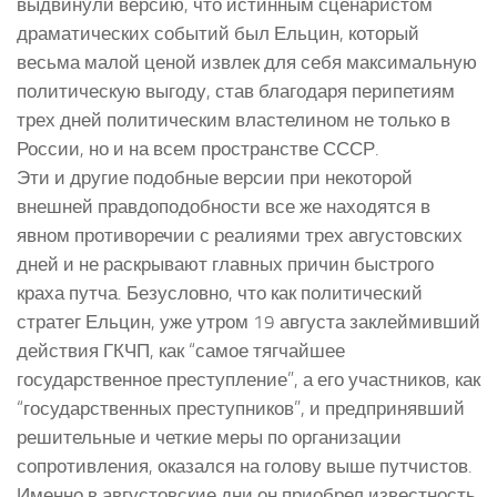
выдвинули версию, что истинным сценаристом
драматических событий был Ельцин, который
весьма малой ценой извлек для себя максимальную
политическую выгоду, став благодаря перипетиям
трех дней политическим властелином не только в
России, но и на всем пространстве СССР.
Эти и другие подобные версии при некоторой
внешней правдоподобности все же находятся в
явном противоречии с реалиями трех августовских
дней и не раскрывают главных причин быстрого
краха путча. Безусловно, что как политический
стратег Ельцин, уже утром 19 августа заклеймивший
действия ГКЧП, как “самое тягчайшее
государственное преступление”, а его участников, как
“государственных преступников”, и предпринявший
решительные и четкие меры по организации
сопротивления, оказался на голову выше путчистов.
Именно в августовские дни он приобрел известность