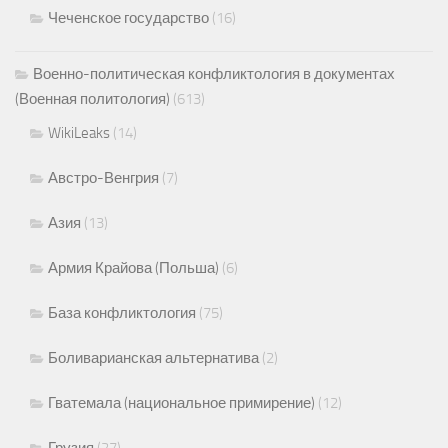
Чеченское государство
(16)
Военно-политическая конфликтология в документах
(Военная политология)
(613)
WikiLeaks
(14)
Австро-Венгрия
(7)
Азия
(13)
Армия Крайова (Польша)
(6)
База конфликтология
(75)
Боливарианская альтернатива
(2)
Гватемала (национальное примирение)
(12)
Грузия
(27)