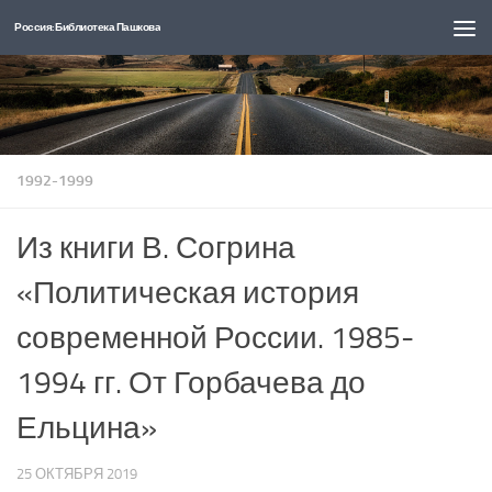
Россия: Библиотека Пашкова
Перейти к содержимому
1992-1999
Из книги В. Согрина
«Политическая история
современной России. 1985-
1994 гг. От Горбачева до
Ельцина»
25 ОКТЯБРЯ 2019