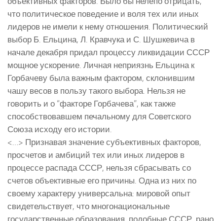
объективных факторов. Было бы нелепо отрицать,
что политическое поведение и воля тех или иных
лидеров не имели к нему отношения. Политический
выбор Б. Ельцина, Л. Кравчука и С. Шушкевича в
начале декабря придал процессу ликвидации СССР
мощное ускорение. Личная неприязнь Ельцина к
Горбачеву была важным фактором, склонившим
чашу весов в пользу такого выбора. Нельзя не
говорить и о “факторе Горбачева”, как также
способствовавшем печальному для Советского
Союза исходу его истории.
<…> Признавая значение субъективных факторов,
просчетов и амбиций тех или иных лидеров в
процессе распада СССР, нельзя сбрасывать со
счетов объективные его причины. Одна из них по
своему характеру универсальна: мировой опыт
свидетельствует, что многонациональные
государственные образования, подобные СССР, рано