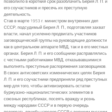
позволило в короткий срок разоблачить Берия Л. П. и
его соучастников и пресечь их преступную
деятельность.
Став в марте 1953 г. министром внутренних дел
СССР, подсудимый Берия Л. П., подготовляя захват
власти, начал усиленно продвигать участников
заговорщической группы на руководящие должности
как в центральном аппарате МВД, так и в его местных
органах. Берия Л. П. и его сообщники расправлялись
с честными работниками МВД, отказывавшимися
выполнять преступные распоряжения заговорщиков.
В своих антисоветских изменнических целях Берия
Л. П. и его соучастники предприняли ряд преступных
мер для того, чтобы активизировать остатки
буржуазно-националистических элементов в
союзных республиках, посеять вражду и рознь
между народами СССР и в первую очередь
подорвать дружбу народов СССР с великим русским