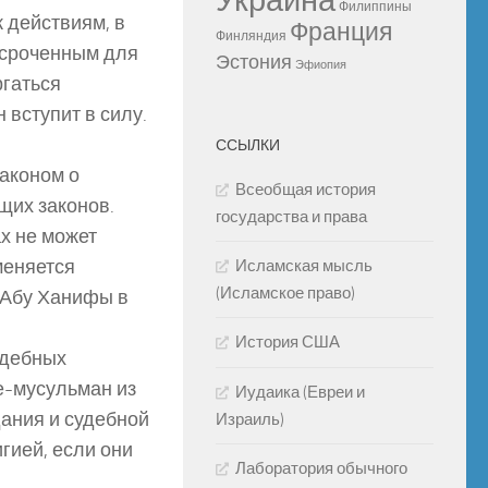
Украина
Филиппины
 действиям, в
Франция
Финляндия
тсроченным для
Эстония
Эфиопия
ргаться
вступит в силу.
ССЫЛКИ
аконом о
Всеобщая история
щих законов.
государства и права
х не может
меняется
Исламская мысль
(Исламское право)
 Абу Ханифы в
История США
удебных
е-мусульман из
Иудаика (Евреи и
дания и судебной
Израиль)
игией, если они
Лаборатория обычного