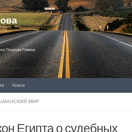
кова
ека Пашкова Романа
ма
Книги
ЬМАНСКИЙ МИР
кон Египта о судебных