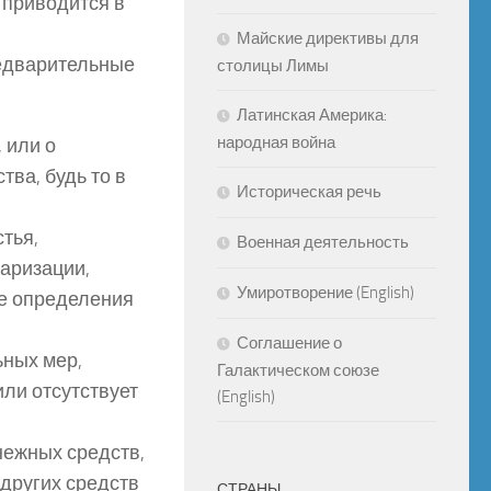
 приводится в
Майские директивы для
едварительные
столицы Лимы
Латинская Америка:
народная война
 или о
ва, будь то в
Историческая речь
тья,
Военная деятельность
аризации,
Умиротворение (English)
ое определения
Соглашение о
ных мер,
Галактическом союзе
ли отсутствует
(English)
ежных средств,
других средств
СТРАНЫ