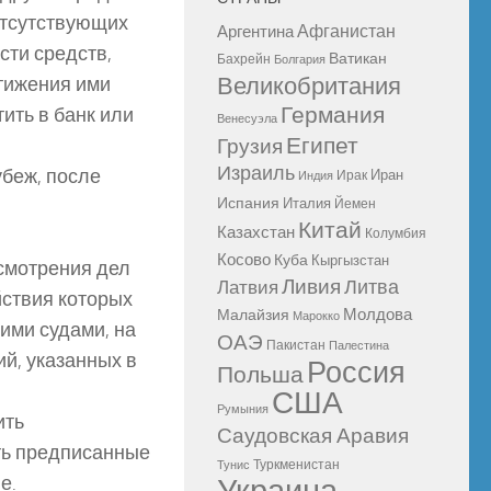
отсутствующих
Афганистан
Аргентина
сти средств,
Ватикан
Бахрейн
Болгария
тижения ими
Великобритания
Германия
ить в банк или
Венесуэла
Египет
Грузия
Израиль
беж, после
Иран
Ирак
Индия
Испания
Италия
Йемен
Китай
Казахстан
Колумбия
Косово
Куба
Кыргызстан
смотрения дел
Ливия
Литва
Латвия
йствия которых
Молдова
Малайзия
Марокко
ими судами, на
ОАЭ
Пакистан
Палестина
й, указанных в
Россия
Польша
США
Румыния
ить
Саудовская Аравия
ть предписанные
Туркменистан
Тунис
е.