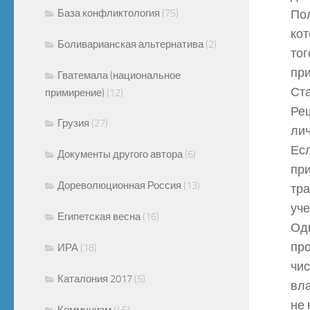
База конфликтология
(75)
Пол
кот
Боливарианская альтернатива
(2)
тог
при
Гватемала (национальное
Ста
примирение)
(12)
Реш
Грузия
(27)
лич
Есл
Документы другого автора
(6)
при
Дореволюционная Россия
(13)
тр
уче
Египетская весна
(16)
Од
про
ИРА
(18)
чис
Каталония 2017
(5)
вла
не
Коммунизм
(45)