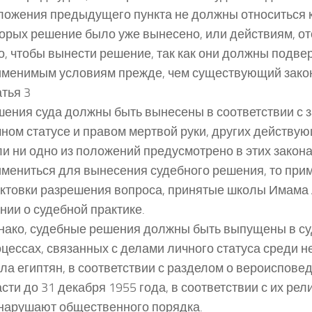
ожения предыдущего пункта не должны относиться к
орых решение было уже вынесено, или действиям, о
о, чтобы вынести решение, так как они должны подве
менимым условиям прежде, чем существующий закон 
тья 3
ения суда должны быть вынесены в соответствии с з
ном статусе и правом мертвой руки, других действую
и ни одно из положений предусмотрено в этих закона
мениться для вынесения судебного решения, то при
актовки разрешения вопроса, принятые школы Имама
нии о судебной практике.
нако, судебные решения должны быть выпущены в с
цессах, связанных с делами личного статуса среди н
ла египтян, в соответствии с разделом о вероиспове
сти до 31 декабря 1955 года, в соответствии с их рел
 нарушают общественного порядка.