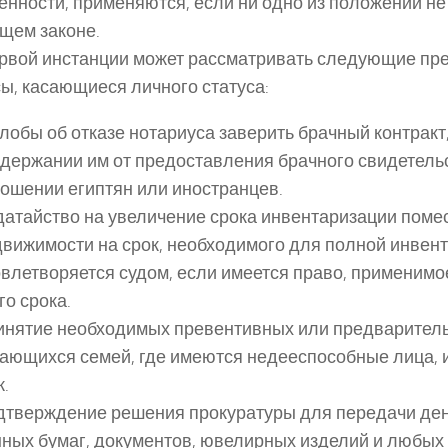
енности, применяются, если ни одно из положений не
щем законе.
рвой инстанции может рассматривать следующие пр
ы, касающиеся личного статуса:
обы об отказе нотариуса заверить брачный контракт,
держании им от предоставления брачного свидетельст
ошении египтян или иностранцев.
атайство на увеличение срока инвентаризации помес
вижимости на срок, необходимого для полной инвент
влетворяется судом, если имеется право, применим
го срока.
инятие необходимых превентивных или предваритель
ающихся семей, где имеются недееспособные лица, и
.
дтверждение решения прокуратуры для передачи ден
ных бумаг, документов, ювелирных изделий и любых 