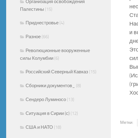
Организация освобождения
не
Палестины
(15)
Ста
Приднестровье
(4)
На
и в
Разное
(66)
дне
Это
Революционные вооруженные
сил
силы Колумбии
(6)
Вы
Российский Северный Кавказ
(15)
(Ис
(гр
Сборники документов_
(8)
Хо
Сендеро Луминосо
(13)
Ситуация в Сирии (с)
(12)
Метки:
США и НАТО
(18)