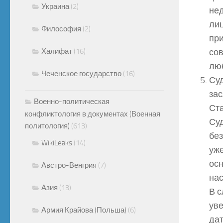
Украина
(2)
не
лиц
Философия
(2)
пр
Халифат
(16)
сов
люб
Чеченское государство
(16)
Суд
за
Военно-политическая
Ста
конфликтология в документах (Военная
Суд
политология)
(613)
без
WikiLeaks
(14)
уже
осн
Австро-Венгрия
(7)
нас
Азия
(13)
В с
уве
Армия Крайова (Польша)
(6)
дат