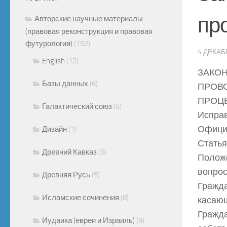
пр
Авторские научные материалы
(правовая реконструкция и правовая
футурология)
(192)
4 ДЕКАБ
English
(12)
ЗАКОН
Базы данных
(6)
ПРОВ
ПРОЦЕ
Галактический союз
(5)
Исправ
Официа
Дизайн
(1)
Статья
Древний Кавказ
(6)
Положе
вопрос
Древняя Русь
(5)
Гражда
Исламские сочинения
(8)
касающ
Гражда
Иудаика (евреи и Израиль)
(9)