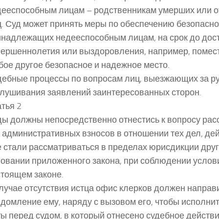
дееспособным лицам – родственникам умерших или 
. Суд может принять меры по обеспечению безопасно
инадлежащих недееспособным лицам, на срок до дос
ершеннолетия или выздоровления, например, помест
ое другое безопасное и надежное место.
ебные процессы по вопросам лиц, выезжающих за ру
слушивания заявлений заинтересованных сторон.
тья 2
ы должны непосредственно отнестись к вопросу рас
 административных взносов в отношении тех дел, де
 стали рассматриваться в пределах юрисдикции друг
овании приложенного закона, при соблюдении услови
тоящем законе.
лучае отсутствия истца офис клерков должен направ
домление ему, наряду с вызовом его, чтобы исполни
ы перед судом, в который отнесено судебное действи