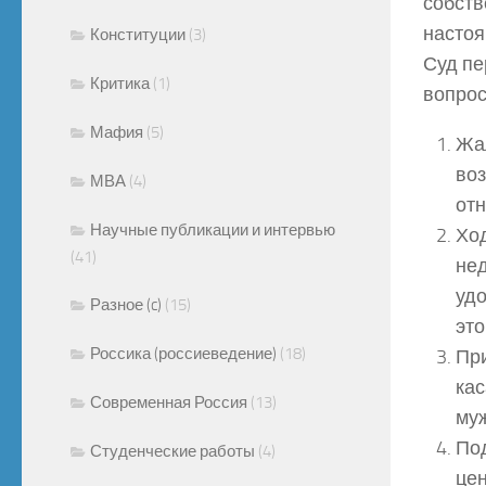
собств
настоя
Конституции
(3)
Суд пе
Критика
(1)
вопрос
Мафия
(5)
Жал
воз
МВА
(4)
отн
Научные публикации и интервью
Ход
(41)
нед
удо
Разное (c)
(15)
это
Россика (россиеведение)
(18)
Пр
кас
Современная Россия
(13)
муж
По
Студенческие работы
(4)
цен