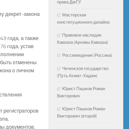
права ДагГУ
лу декрет-закона
Мастерская
конституционного дизайна
Правовое наследие
49 года, а также
Кавказа (Архивы Кавказа)
76 года, устав
сполнении
Россиеведение (Россика)
 быть отменены.
Чеченское государство
кона о личном
(Путь Ахмат-Хаджи)
Юрист Пашков Роман
ествления
Викторович
Юрист Пашков Роман
т регистраторов
Викторович (второй)
ела,
ы документов,