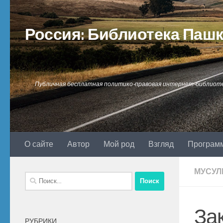
Перейти к содержимому
Россия: Библиотека Паш
Публичная бесплатная политико-правовая интернет-библиот
О сайте
Автор
Мой род
Взгляд
Програм
МУСУЛ
Найти:
За
РУБРИКИ