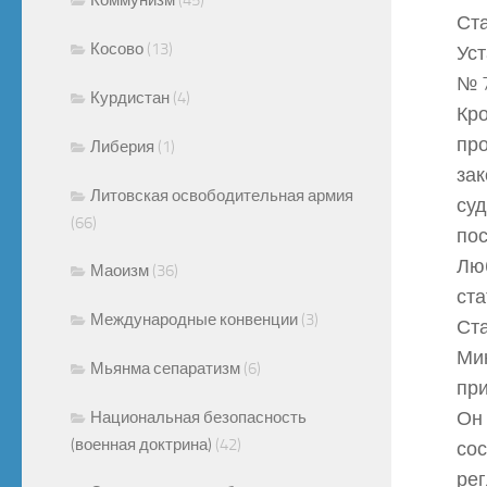
Ста
Косово
(13)
Уст
№ 7
Курдистан
(4)
Кро
про
Либерия
(1)
зак
Литовская освободительная армия
суд
(66)
пос
Люб
Маоизм
(36)
ста
Международные конвенции
(3)
Ста
Ми
Мьянма сепаратизм
(6)
при
Он 
Национальная безопасность
(военная доктрина)
(42)
сос
ре