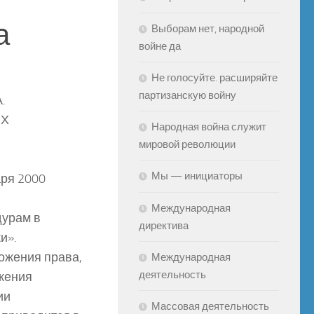
а
Выборам нет, народной
войне да
Не голосуйте. расширяйте
партизанскую войну
.
ЫХ
Народная война служит
мировой революции
Мы — инициаторы
ря 2000
Международная
дурам в
директива
и».
ожения права,
Международная
деятельность
жения
ии
Массовая деятельность