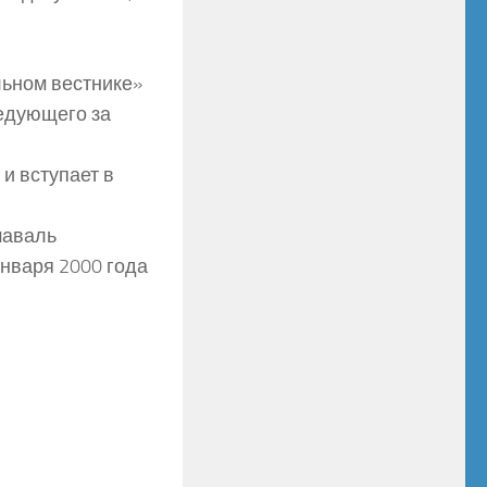
ьном вестнике»
ледующего за
и вступает в
шаваль
января 2000 года