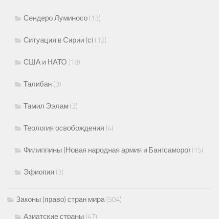
Сендеро Луминосо
(13)
Ситуация в Сирии (с)
(12)
США и НАТО
(18)
Талибан
(3)
Тамил Ээлам
(3)
Теология освобождения
(4)
Филиппины (Новая народная армия и Бангсаморо)
(15)
Эфиопия
(3)
Законы (право) стран мира
(504)
Азиатские страны
(47)