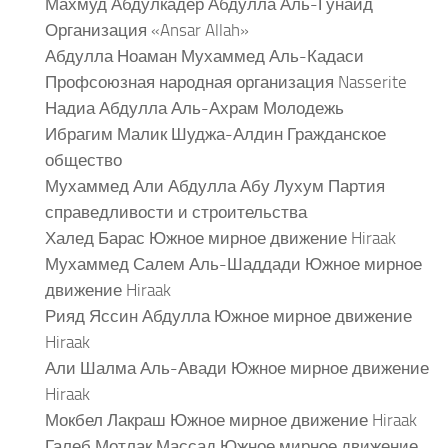
Махмуд Абдулкадер Абдулла Аль-Гунаид
Организация «Ansar Allah»
Абдулла Ноаман Мухаммед Аль-Кадаси
Профсоюзная народная организация Nasserite
Надиа Абдулла Аль-Ахрам Молодежь
Ибрагим Малик Шуджа-Алдин Гражданское
общество
Мухаммед Али Абдулла Абу Лухум Партия
справедливости и строительства
Халед Барас Южное мирное движение Hiraak
Мухаммед Салем Аль-Шаддади Южное мирное
движение Hiraak
Рияд Яссин Абдулла Южное мирное движение
Hiraak
Али Шалма Аль-Авади Южное мирное движение
Hiraak
Мокбел Лакраш Южное мирное движение Hiraak
Галеб Мотлак Массад Южное мирное движение