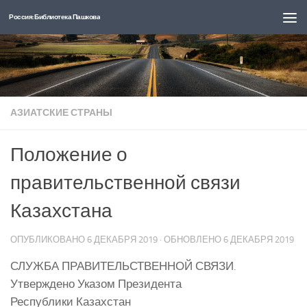
Россия: Библиотека Пашкова
Перейти к содержимому
АЗИАТСКИЕ СТРАНЫ
Положение о
правительственной связи
Казахстана
ОПУБЛИКОВАНО
6 ДЕКАБРЯ 2019
· ОБНОВЛЕНО
6 ДЕКАБРЯ 2019
СЛУЖБА ПРАВИТЕЛЬСТВЕННОЙ СВЯЗИ.
Утверждено Указом Президента
Республики Казахстан