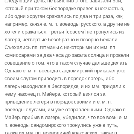
следующий день, не выяснив этого, завязали бой,
который при таком беспорядке привел к несчастью,
ибо одни хоругви сражались по два и три раза, как,
например, князя е. м. п. воеводы русского, а другие не
хотели сражаться, третьи [совсем] не тронулись из
лагеря, четвертые безобразно и позорно бежали.
Съехались пп. гетманы с некоторыми их мм. пп.
комиссарами за два часа до заката солнца и провели
совещание о том, что в таком случае дальше делать.
Однако е. м. п. воевода сандомирский приказал уже
своим слугам приводить в порядок лагерь, ибо
лагерь находился в беспорядке, и их мм. придали к
нему наконец п. Майера, который взялся за
приведение легеря в порядок своими и е. м. п.
воеводы слугами, им уже отправленными. Однако п.
Майер, прибыв в лагерь, убедился, что все возы е. м.
п. воеводы сандомирского тронулись уже в путь,
также их мм. пп. воеводичей краковских, также п.