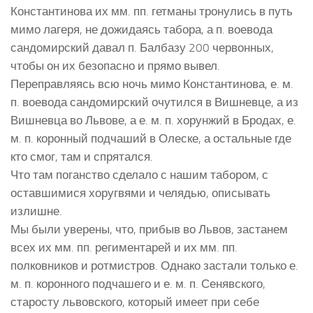
Константинова их мм. пп. гетманы тронулись в путь
мимо лагеря, не дожидаясь табора, а п. воевода
сандомирский давал п. Балбазу 200 червонных,
чтобы он их безопасно и прямо вывел.
Переправляясь всю ночь мимо Константинова, е. м.
п. воевода сандомирский очутился в Вишневце, а из
Вишневца во Львове, а е. м. п. хорунжий в Бродах, е.
м. п. коронный подчаший в Олеске, а остальные где
кто смог, там и спрятался.
Что там поганство сделало с нашим табором, с
оставшимися хоругвями и челядью, описывать
излишне.
Мы были уверены, что, прибыв во Львов, застанем
всех их мм. пп. региментарей и их мм. пп.
полковников и ротмистров. Однако застали только е.
м. п. коронного подчашего и е. м. п. Сенявского,
старосту львовского, который имеет при себе