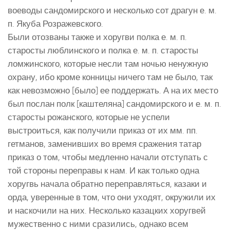
воеводы сандомирского и несколько сот драгун е. м.
п. Якуба Розражевского.
Были отозваны также и хоругви полка е. м. п.
старосты люблинского и полка е. м. п. старосты
ломжинского, которые несли там ночью ненужную
охрану, ибо кроме конницы ничего там не было, так
как невозможно [было] ее поддержать. А на их место
был послан полк [каштеляна] сандомирского и е. м. п.
старосты рожанского, которые не успели
выстроиться, как получили приказ от их мм. пп.
гетманов, заменивших во время сражения татар
приказ о том, чтобы медленно начали отступать с
той стороны переправы к нам. И как только одна
хоругвь начала обратно переправляться, казаки и
орда, уверенные в том, что они уходят, окружили их
и наскочили на них. Несколько казацких хоругвей
мужественно с ними сразились, однако всем