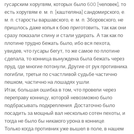
гусарским хоругвям, которых было 600 [человек], то
есть хоругвям е. м. п. [каштеляна] сандомирского, е.
м. п. старосты варшавского, е. м. п. Зборовского, не
пришлось даже копья к бою приготовить, так как они
сразу показали спину и стали удирать. А так как по
плотине трудно бежать было, ибо вся пехота,
увидев, что гусары бегут, то же самое по плотине
сделала, то конница вынуждена была бежать через
пруд, где многие потонули, Другие от рук противника
погибли, третьи по счастливой судьбе частично
пешком, частично на лошадях ушли.
Итак, большая ошибка в том, что провели через
переправу конницу, которой невозможно было
подбрасывать подкрепления. Достаточно было
посадить за мощный вал несколько сотен пехоты, и
тогда не было бы никакого урона в коннице.
Только когда противник уже вышел в поле, в нашем