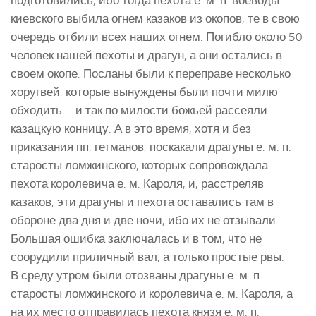
киевского выбила огнем казаков из окопов, те в свою
очередь отбили всех наших огнем. Погибло около 50
человек нашей пехоты и драгун, а они остались в
своем окопе. Посланы были к переправе несколько
хоругвей, которые вынуждены были почти милю
обходить – и так по милости божьей рассеяли
казацкую конницу. А в это время, хотя и без
приказания пп. гетманов, поскакали драгуны е. м. п.
старосты ломжинского, которых сопровождала
пехота королевича е. м. Кароля, и, расстреляв
казаков, эти драгуны и пехота оставались там в
обороне два дня и две ночи, ибо их не отзывали.
Большая ошибка заключалась и в том, что не
соорудили приличный вал, а только простые рвы.
В среду утром были отозваны драгуны е. м. п.
старосты ломжинского и королевича е. м. Кароля, а
на их место отправилась пехота князя е. м. п.