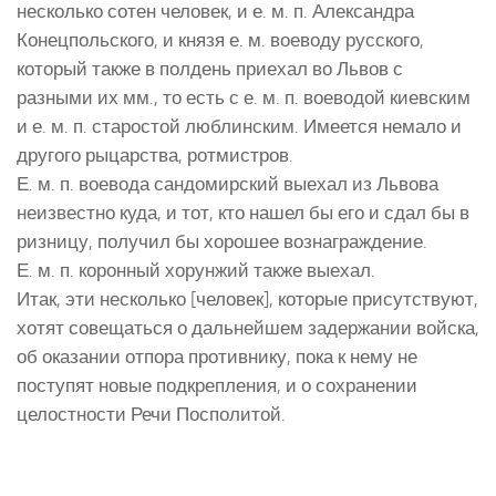
несколько сотен человек, и е. м. п. Александра
Конецпольского, и князя е. м. воеводу русского,
который также в полдень приехал во Львов с
разными их мм., то есть с е. м. п. воеводой киевским
и е. м. п. старостой люблинским. Имеется немало и
другого рыцарства, ротмистров.
Е. м. п. воевода сандомирский выехал из Львова
неизвестно куда, и тот, кто нашел бы его и сдал бы в
ризницу, получил бы хорошее вознаграждение.
Е. м. п. коронный хорунжий также выехал.
Итак, эти несколько [человек], которые присутствуют,
хотят совещаться о дальнейшем задержании войска,
об оказании отпора противнику, пока к нему не
поступят новые подкрепления, и о сохранении
целостности Речи Посполитой.