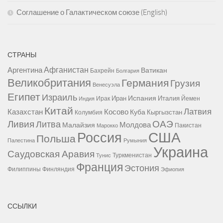
Соглашение о Галактическом союзе (English)
СТРАНЫ
Афганистан
Аргентина
Ватикан
Бахрейн
Болгария
Великобритания
Германия
Грузия
Венесуэла
Египет
Израиль
Испания
Иран
Италия
Ирак
Йемен
Индия
Китай
Латвия
Казахстан
Косово
Куба
Кыргызстан
Колумбия
Ливия
ОАЭ
Литва
Молдова
Малайзия
Пакистан
Марокко
США
Россия
Польша
Палестина
Румыния
Украина
Саудовская Аравия
Туркменистан
Тунис
Франция
Эстония
Филиппины
Финляндия
Эфиопия
ССЫЛКИ