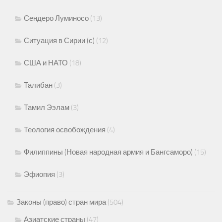
Сендеро Луминосо
(13)
Ситуация в Сирии (с)
(12)
США и НАТО
(18)
Талибан
(3)
Тамил Ээлам
(3)
Теология освобождения
(4)
Филиппины (Новая народная армия и Бангсаморо)
(15)
Эфиопия
(3)
Законы (право) стран мира
(504)
Азиатские страны
(47)