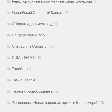
Революционные вооруженные силы Колумбии
(6)
Российский Северный Кавказ
(15)
Сборники документов_
(8)
Сендеро Луминосо
(13)
Ситуация в Сирии (с)
(12)
США и НАТО
(18)
Талибан
(3)
Тамил Ээлам
(3)
Теология освобождения
(4)
Филиппины (Новая народная армия и Бангсаморо)
(15)