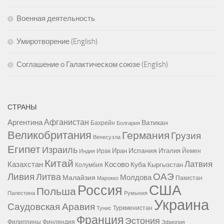
Военная деятельность
Умиротворение (English)
Соглашение о Галактическом союзе (English)
СТРАНЫ
Афганистан
Аргентина
Ватикан
Бахрейн
Болгария
Великобритания
Германия
Грузия
Венесуэла
Египет
Израиль
Испания
Иран
Италия
Ирак
Йемен
Индия
Китай
Латвия
Казахстан
Косово
Куба
Кыргызстан
Колумбия
Ливия
ОАЭ
Литва
Молдова
Малайзия
Пакистан
Марокко
США
Россия
Польша
Палестина
Румыния
Украина
Саудовская Аравия
Туркменистан
Тунис
Франция
Эстония
Филиппины
Финляндия
Эфиопия