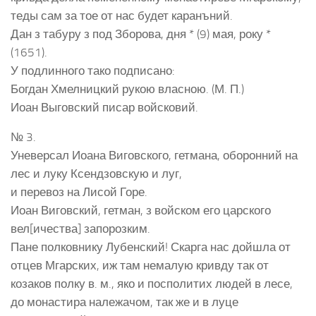
теды сам за тое от нас будет каранъний.
Дан з табуру з под Зборова, дня * (9) мая, року *
(1651).
У подлинного тако подписано:
Богдан Хмелницкий рукою власною. (М. П.)
Иоан Выговский писар войсковий.
№ 3.
Уневерсал Иоана Виговского, гетмана, оборонний на
лес и луку Ксендзовскую и луг,
и перевоз на Лисой Горе.
Иоан Виговский, гетман, з войском его царского
вел[ичества] запорозким.
Пане полковнику Лубенский! Скарга нас дойшла от
отцев Мгарских, иж там немалую кривду так от
козаков полку в. м., яко и посполитих людей в лесе,
до монастира належачом, так же и в луце