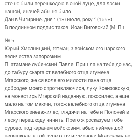
сте не были перешкодою в оной луце, для ласки
нашой, иначей абы не было.
Дан в Чигирине, дня * (18) июля, року * (1658).
В подлинном подпис таков: Иоан Виговский (М. П.).
№ 5.
Юрый Хмелницкий, гетман, з войском его царского
величества запорозким.
П. атамане лубенский Павле! Пришла на тебе до нас,
до табуру скарга от велебного отца игумена
Мгарского, же ся воле его милости пана отца
добродея моего спротивляючися, луку Ксензовскую,
на монастирь Мгарский наданную, покосилес, а еще
мало на том маючи, тогож велебного отца игумена
Мгарского зневажилес; глядячи на тебе и Полоней в
леску перешкоду чинить. Прето ж росказуем тобе
сурово, под каранем войсковим, абыс найменшой
перешкоды в той луце отцу игуменови Мгарскому не