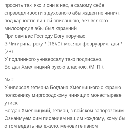
просить так, яко и они в нас; а самому себе
справедливости з духовного абы жаден не чинил,
под карностю вишей описанною, без всякого
милосердия абы был каранний.
При сем вас Господу Богу поручаю.
З Чигирина, року * (1649), месяця февруария, дня *
(23).
У подлинного универсалу тако подписано:
Богдан Хмелницкий рукою власною. (М. П.).
№ 2.
Универсал гетмана Богдана Хмелницкого о караню
полковнику миргородскому чинящих монастыреве
утиск.
Богдан Хмелницкий, гетман, з войском запорозским.
Ознаймуем сим писанием нашим кождому, кому бы
о том ведать належало, меновите паном