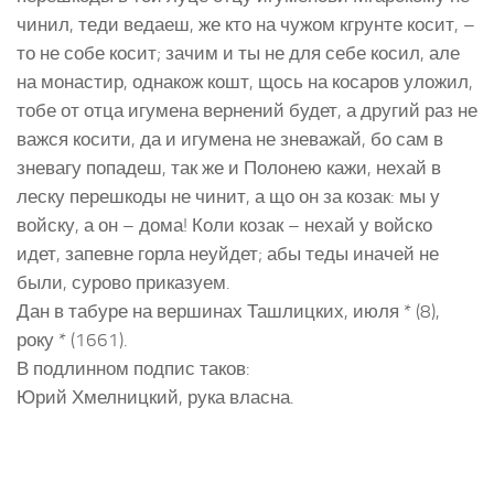
чинил, теди ведаеш, же кто на чужом кгрунте косит, –
то не собе косит; зачим и ты не для себе косил, але
на монастир, однакож кошт, щось на косаров уложил,
тобе от отца игумена вернений будет, а другий раз не
важся косити, да и игумена не зневажай, бо сам в
зневагу попадеш, так же и Полонею кажи, нехай в
леску перешкоды не чинит, а що он за козак: мы у
войску, а он – дома! Коли козак – нехай у войско
идет, запевне горла неуйдет; абы теды иначей не
были, сурово приказуем.
Дан в табуре на вершинах Ташлицких, июля * (8),
року * (1661).
В подлинном подпис таков:
Юрий Хмелницкий, рука власна.