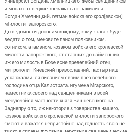
Универсал Богдана Хмелницкаго, жебы священников
и монахов свецкие зневажать не важилися.
Богдан Хмелницкий, гетман войска его крол[евскои]
м[илости] запорозкого.
До ведомости доносим кождому, кому колвек буде
ведати о том, меновите паном полковником,
сотником, атаманом, козаком войска его кролевской
милости запорожского, от старших до найменших,
иж его милость в Бозе ясне превелебний отец
митрополит Киевский православний, пастыр наш,
ускаржалми-ся писанием своим през велебного
господина отца Калистрата, игумена Мгарского,
наместника своего над священниками в всей
менуючойся маетности князя Вишневецкого на
Заднепру о то, иж некоторие з товариства нашего,
козаков войска его кролевской милости запороского,
смеют и важатся непристойне над годность свою не
тилко в справы духовние церковние священнические