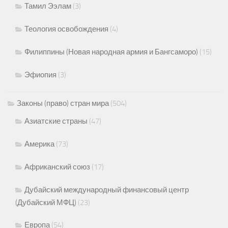
Тамил Ээлам
(3)
Теология освобождения
(4)
Филиппины (Новая народная армия и Бангсаморо)
(15)
Эфиопия
(3)
Законы (право) стран мира
(504)
Азиатские страны
(47)
Америка
(73)
Африканский союз
(17)
Дубайский международный финансовый центр
(Дубайский МФЦ)
(23)
Европа
(54)