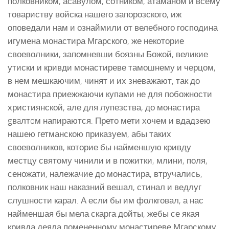
полковником, асавулом, сотником, атаманом и всему
товариству войска нашего запорозского, иж
оповедали нам и ознаймили от велебного господина
игумена монастира Мгарского, же некоторие
своеволники, запомневши боязны Божой, великие
утиски и кривди монастиреве тамошнему и черцом,
в нем мешкаючим, чинят и их зневажают, так до
монастира приежжаючи купами не для побожности
християнской, але для лупезства, до монастира
gвaлтoм напираются. Прето мети хочем и вдадзею
нашею гетманскою приказуем, абы таких
своеволников, которие бы найменшую кривду
местцу святому чинили и в пожитки, млини, поля,
сеножати, належачие до монастира, втручались,
полковник наш наказний вешал, стинал и ведлуг
слушности карал. А если бы им фолкговал, а нас
найменшая бы мела скарга дойты, жебы се якая
кривда деяла помененному монастиреве Мгарскому,