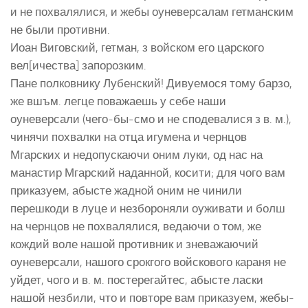
и не похвалялися, и жебы оуневерсалам гетманским
не были противни.
Иоан Виговский, гетман, з войском его царского
вел[ичества] запорозким.
Пане полковнику Лубенский! Дивуемося тому барзо,
же вшъм. легце поважаешь у себе наши
оуневерсали (чего-бы-смо и не сподевалися з в. м.),
чинячи похвалки на отца игумена и чернцов
Мгарских и недопускаючи оним луки, од нас на
манастир Мгарский наданной, косити; для чого вам
приказуем, абысте жадной оним не чинили
перешкоди в луце и незбороняли оуживати и болш
на чернцов не похвалялися, ведаючи о том, же
кождий воле нашой противник и зневажаючий
оуневерсали, нашого срокгого войскового караня не
уйдет, чого и в. м. постерегайтес, абысте ласки
нашой незбили, что и повторе вам приказуем, жебы-