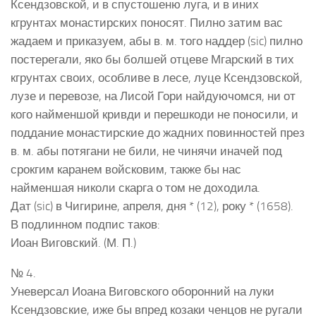
Ксендзовской, и в спустошеню луга, и в иних
кгрунтах монастирских поносят. Пилно затим вас
жадаем и приказуем, абы в. м. того наддер (sic) пилно
постерегали, яко бы болшей отцеве Мгарский в тих
кгрунтах своих, особливе в лесе, луце Ксендзовской,
лузе и перевозе, на Лисой Гори найдуючомся, ни от
кого найменшой кривди и перешкоди не поносили, и
поддание монастирские до жадних повинностей през
в. м. абы потягани не били, не чинячи иначей под
срокгим каранем войсковим, также бы нас
найменшая николи скарга о том не доходила.
Дат (sic) в Чигирине, апреля, дня * (12), року * (1658).
В подлинном подпис таков:
Иоан Виговский. (М. П.)
№ 4.
Уневерсал Иоана Виговского оборонний на луки
Ксендзовские, иже бы впред козаки ченцов не ругали