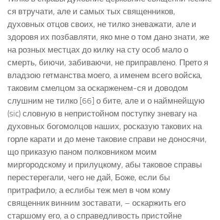
ся втручати, але и самых тых священников,
духовных отцов своих, не тилко зневажати, але и
здоровя их позбавляти, яко мне о том дано знати, же
на розных местцах до килку на сту особ мало о
смерть, биючи, забиваючи, не приправлено. Прето я
владзою гетманства моего, а именем всего войска,
таковим смелцом за оскарженем-ся и доводом
слушним не тилко [66] о бите, але и о наймнейщую
(sic) словную в непристойном поступку зневагу на
духовных богомолцов наших, росказую такових на
горле карати и до мене таковие справи не доносячи,
що приказую паном полковником моим
миргородскому и прилуцкому, абы таковое справы
перестерегали, чего не дай, Боже, если бы
притрафило; а еслибы теж мел в чом кому
священник винним зоставати, – оскаржить его
старшому его, а о справедливость пристойне