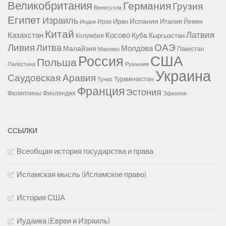
Великобритания
Германия
Грузия
Венесуэла
Египет
Израиль
Испания
Иран
Италия
Ирак
Йемен
Индия
Китай
Латвия
Казахстан
Косово
Куба
Кыргызстан
Колумбия
Ливия
ОАЭ
Литва
Молдова
Малайзия
Пакистан
Марокко
США
Россия
Польша
Палестина
Румыния
Украина
Саудовская Аравия
Туркменистан
Тунис
Франция
Эстония
Филиппины
Финляндия
Эфиопия
ССЫЛКИ
Всеобщая история государства и права
Исламская мысль (Исламское право)
История США
Иудаика (Евреи и Израиль)