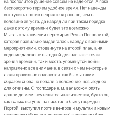
на посполитое рушение совсем не надеются. А пока
бесповоротно теряем удобное время. Нет надежды
выступить против неприятеля раньше, чем в
половине августа, да навряд ли при таком порядке
даже к этому времени будет это возможно.
Мысль о заключении перемирия Речью Посполитой,
которая правильно выдвигалась наряду с военными
мероприятиями, отодвинута на второй план, а на
ведение далеко не выгодной для нас как с точки
зрения времени, так и места, упомянутой войны
направлено все внимание, в связи с чем некоторые
люди правильно опасаются, как бы мы таким
образом снова не попали в положение, невыгодное
для отчизны. О господаре е. м. валахском опять
дошли до меня неутешительные известия, будто он,
как только вступил на престол и был утвержден
Портой, выступил против венгров и мультан и новым
господарем (бывшим логофетом) в неравном бою