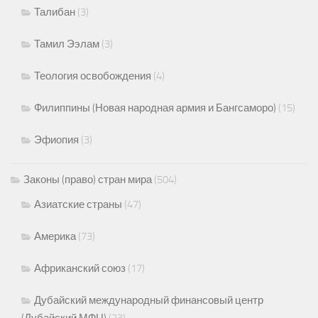
Талибан
(3)
Тамил Ээлам
(3)
Теология освобождения
(4)
Филиппины (Новая народная армия и Бангсаморо)
(15)
Эфиопия
(3)
Законы (право) стран мира
(504)
Азиатские страны
(47)
Америка
(73)
Африканский союз
(17)
Дубайский международный финансовый центр
(Дубайский МФЦ)
(23)