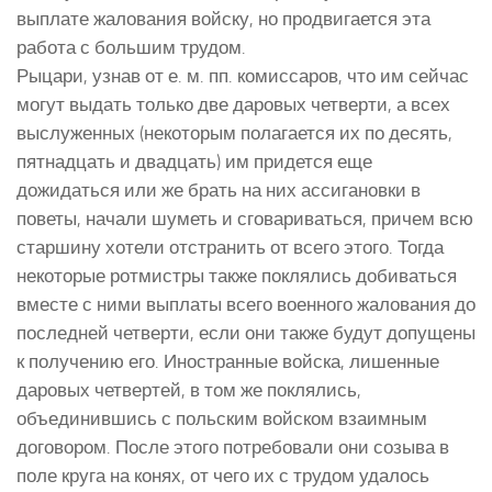
выплате жалования войску, но продвигается эта
работа с большим трудом.
Рыцари, узнав от е. м. пп. комиссаров, что им сейчас
могут выдать только две даровых четверти, а всех
выслуженных (некоторым полагается их по десять,
пятнадцать и двадцать) им придется еще
дожидаться или же брать на них ассигановки в
поветы, начали шуметь и сговариваться, причем всю
старшину хотели отстранить от всего этого. Тогда
некоторые ротмистры также поклялись добиваться
вместе с ними выплаты всего военного жалования до
последней четверти, если они также будут допущены
к получению его. Иностранные войска, лишенные
даровых четвертей, в том же поклялись,
объединившись с польским войском взаимным
договором. После этого потребовали они созыва в
поле круга на конях, от чего их с трудом удалось