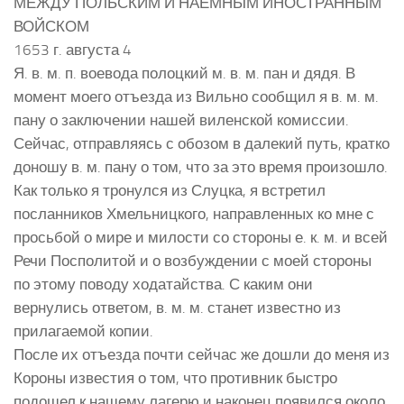
МЕЖДУ ПОЛЬСКИМ И НАЕМНЫМ ИНОСТРАННЫМ
ВОЙСКОМ
1653 г. августа 4
Я. в. м. п. воевода полоцкий м. в. м. пан и дядя. В
момент моего отъезда из Вильно сообщил я в. м. м.
пану о заключении нашей виленской комиссии.
Сейчас, отправляясь с обозом в далекий путь, кратко
доношу в. м. пану о том, что за это время произошло.
Как только я тронулся из Слуцка, я встретил
посланников Хмельницкого, направленных ко мне с
просьбой о мире и милости со стороны е. к. м. и всей
Речи Посполитой и о возбуждении с моей стороны
по этому поводу ходатайства. С каким они
вернулись ответом, в. м. м. станет известно из
прилагаемой копии.
После их отъезда почти сейчас же дошли до меня из
Короны известия о том, что противник быстро
подошел к нашему лагерю и наконец появился около