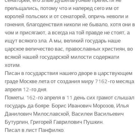
прельщались, потому что и наперед сего им от
королей польских и от сенаторей, опричь неволи и
гонения, благоденствия николи не бывало, хотя они в
чом и присягают, а всегда на той правде не стоят, а
ищут всякого зла. А мы, великий государь наше
царское величество вас, православных християн, во
всякой нашей государской милости содержати
хотим.
Писан в государствия нашего дворе в царствующем
граде Москве лета от создания миру 7162-го месяца
апреля 12-го дня.
Пометы. 162-го апреля в 11 день сих грамот слышал
государь да бояре: Борис Иванович Морозов, Илья
Данилович Милославской, Василеи Васильевич
Бутурлин, Григорей Гаврилович Пушкин.
Писал в лист Панфилко.