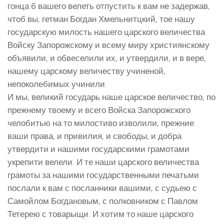
гонца б вашего велеть отпустить к вам не задержав,
чтоб вы, гетман Богдан Хмельнитцкий, тое нашу
государскую милость нашего царского величества
Войску Запорожскому и всему миру християнскому
объявили, и обвеселили их, и утвердили, и в вере,
нашему царскому величеству учиненой,
непоколебимых учинили.
И мы, великий государь наше царское величество, по
прежнему твоему и всего Войска Запорожского
челобитью на то милостиво изволили, прежние
ваши права, и привилия, и свободы, и добра
утвердити и нашими государскими грамотами
укрепити велели. И те наши царского величества
грамоты за нашими государственными печатьми
послали к вам с посланники вашими, с судьею с
Самойлом Богдановым, с полковником с Павлом
Тетерею с товарыщи. И хотим то наше царского