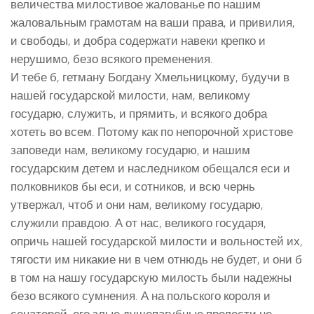
величества милостивое жалованье по нашим
жаловальным грамотам на ваши права, и привилия,
и свободы, и добра содержати навеки крепко и
нерушимо, безо всякого пременения.
И тебе б, гетману Богдану Хмельницкому, будучи в
нашей государской милости, нам, великому
государю, служить, и прямить, и всякого добра
хотеть во всем. Потому как по непорочной христове
заповеди нам, великому государю, и нашим
государским детем и наследником обещался еси и
полковников бы еси, и сотников, и всю чернь
утвержал, чтоб и они нам, великому государю,
служили правдою. А от нас, великого государя,
опричь нашей государской милости и вольностей их,
тягости им никакие ни в чем отнюдь не будет, и они б
в том на нашу государскую милость были надежны
безо всякого сумнения. А на польского короля и
сенаторей, его злые душепагубные прелести не