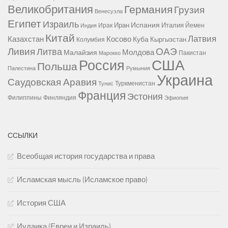
Великобритания
Германия
Грузия
Венесуэла
Египет
Израиль
Испания
Иран
Италия
Ирак
Йемен
Индия
Китай
Латвия
Казахстан
Косово
Куба
Кыргызстан
Колумбия
Ливия
ОАЭ
Литва
Молдова
Малайзия
Пакистан
Марокко
США
Россия
Польша
Палестина
Румыния
Украина
Саудовская Аравия
Туркменистан
Тунис
Франция
Эстония
Филиппины
Финляндия
Эфиопия
ССЫЛКИ
Всеобщая история государства и права
Исламская мысль (Исламское право)
История США
Иудаика (Евреи и Израиль)