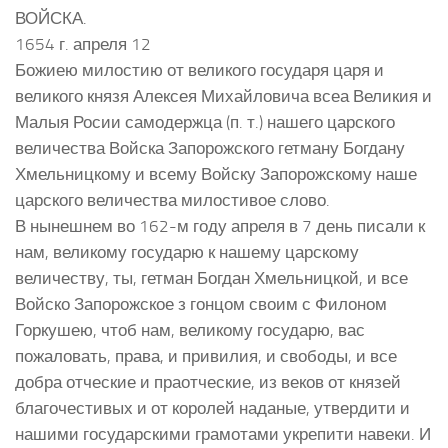
ВОЙСКА.
1654 г. апреля 12
Божиею милостию от великого государя царя и
великого князя Алексея Михайловича всеа Великия и
Малыя Росии самодержца (п. т.) нашего царского
величества Войска Запорожского гетману Богдану
Хмельницкому и всему Войску Запорожскому наше
царского величества милостивое слово.
В нынешнем во 162-м году апреля в 7 день писали к
нам, великому государю к нашему царскому
величеству, ты, гетман Богдан Хмельницкой, и все
Войско Запорожское з гонцом своим с Филоном
Горкушею, чтоб нам, великому государю, вас
пожаловать, права, и привилия, и свободы, и все
добра отческие и праотческие, из веков от князей
благочестивых и от королей наданые, утвердити и
нашими государскими грамотами укрепити навеки. И