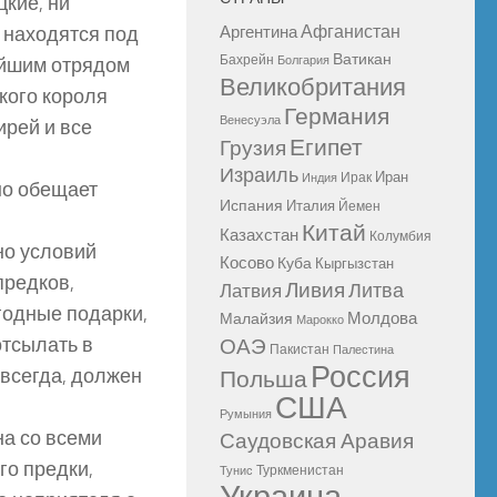
цкие, ни
Афганистан
е находятся под
Аргентина
Ватикан
Бахрейн
лейшим отрядом
Болгария
Великобритания
ского короля
Германия
Венесуэла
ирей и все
Египет
Грузия
Израиль
Иран
Ирак
Индия
но обещает
Испания
Италия
Йемен
Китай
Казахстан
Колумбия
но условий
Косово
Куба
Кыргызстан
предков,
Ливия
Литва
Латвия
годные подарки,
Молдова
Малайзия
Марокко
отсылать в
ОАЭ
Пакистан
Палестина
Россия
 всегда, должен
Польша
США
Румыния
на со всеми
Саудовская Аравия
го предки,
Туркменистан
Тунис