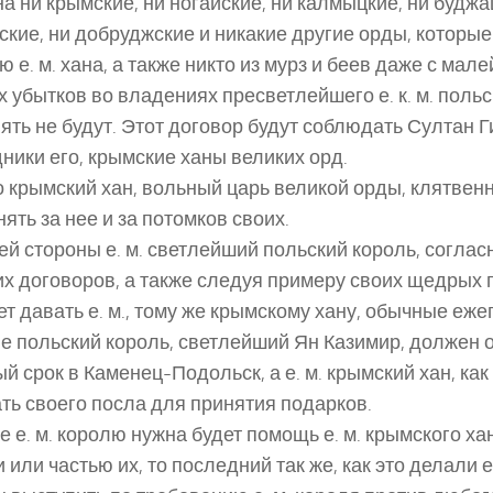
а ни крымские, ни ногайские, ни калмыцкие, ни буджа
ские, ни добруджские и никакие другие орды, которы
ю е. м. хана, а также никто из мурз и беев даже с ма
х убытков во владениях пресветлейшего е. к. м. поль
ять не будут. Этот договор будут соблюдать Султан Г
ники его, крымские ханы великих орд.
о крымский хан, вольный царь великой орды, клятвен
ять за нее и за потомков своих.
ей стороны е. м. светлейший польский король, соглас
х договоров, а также следуя примеру своих щедрых 
т давать е. м., тому же крымскому хану, обычные еже
е польский король, светлейший Ян Казимир, должен 
й срок в Каменец-Подольск, а е. м. крымский хан, как
ть своего посла для принятия подарков.
е е. м. королю нужна будет помощь е. м. крымского ха
 или частью их, то последний так же, как это делали е