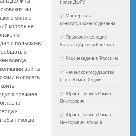
 xaна должны
права ДагГУ
осковских, ни
Мастерская
какого мира с
конституционного дизайна
ский король не
олько по
Правовое наследие
одно и польскому
Кавказа (Архивы Кавказа)
 сообщать о
Россиеведение (Россика)
жен всегда
окончания войны,
Чеченское государство
йсками и спасать
(Путь Ахмат-Хаджи)
сквиты.
Юрист Пашков Роман
идут в прежнее
Викторович
согласно
овода к
Юрист Пашков Роман
чтобы никогда
Викторович (второй)