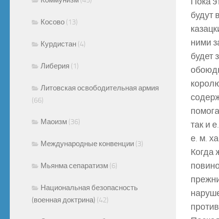
Пока э
будут 
Косово
(13)
казацк
ними з
Курдистан
(4)
будет 
Либерия
(1)
обоюдн
королю
Литовская освободительная армия
содерж
(66)
помога
Маоизм
(36)
так и 
е. м. 
Международные конвенции
(3)
Когда 
повино
Мьянма сепаратизм
(6)
прежни
Национальная безопасность
наруше
(военная доктрина)
(42)
против