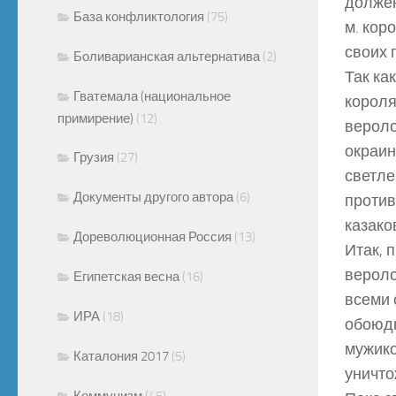
должен
База конфликтология
(75)
м. кор
своих 
Боливарианская альтернатива
(2)
Так ка
Гватемала (национальное
короля
примирение)
(12)
вероло
окраин
Грузия
(27)
светле
Документы другого автора
(6)
против
казако
Дореволюционная Россия
(13)
Итак, 
вероло
Египетская весна
(16)
всеми 
ИРА
(18)
обоюдн
мужико
Каталония 2017
(5)
уничто
Коммунизм
(45)