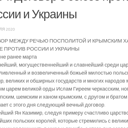
ссии и Украины
ЛЯ 2020
ВОР МЕЖДУ РЕЧЬЮ ПОСПОЛИТОЙ И КРЫМСКИМ Х
 ПРОТИВ РОССИИ И УКРАИНЫ
. не ранее марта
ейший, могущественнейший и славнейший среди цар
ливленный и возвеличенный божьей милостью польс
р, великих и обширных государств и многих народов м
м царем великой орды Ислам Гиреем черкасским, но
пским, шемским и ханом крымским, с другом и братом
ает с этого дня следующий вечный договор.
йший Ян Казимир, следуя примеру счастливо царств
йших польских королей, которые стремились с велик