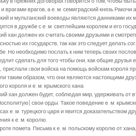
ьку в прежних договорах говорится о том, чтобы быт
 и врагами врагов, а е. м. семиградский князь Ракочи 
кий и мультанский воеводы являются данниками их м
дятся в дружбе с е. м. светлейшим королем и его госуд
ий хан должен их считать своими друзьями и смотрет
сностью их государств, так как это следует делать со
бе. Но необходимо послать к ним теперь своих послов, 
едлит сделать для того чтобы они, как общие друзья е.
а, прислали cвои войска на помощь войскам короля п
ли таким образом, что они являются настоящими друз
ого короля и е. м. крымского хана.
ий хан должен будет, соблюдая мир, удерживать от 
Посполитую] свои орды. Такое поведение е. м. крымско
сах е. м. турецкого царя и явится доказательством д
ния к е. м. королю.
роте помета: Письма к е. м. польскому королю от хана,