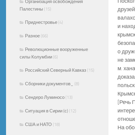
Поскол
Организация освобождения
друзей
Палестины
(15)
валахс
Приднестровье
(4)
и нахо
крымск
Разное
(66)
безопа
Революционные вооруженные
о друж
силы Колумбии
(6)
не зам
м. хан
Российский Северный Кавказ
(15)
доказа
Сборники документов_
(8)
польск
Крымск
Сендеро Луминосо
(13)
[Речь 
интере
Ситуация в Сирии (с)
(12)
отноше
США и НАТО
(18)
На обо