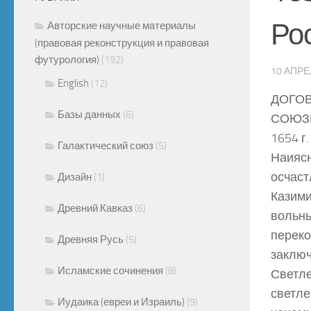
Ро
Авторские научные материалы
(правовая реконструкция и правовая
футурология)
(192)
10 АПРЕ
English
(12)
ДОГО
Базы данных
(6)
СОЮЗЕ
1654 г
Галактический союз
(5)
Наиясн
осчаст
Дизайн
(1)
Казими
Древний Кавказ
(6)
вольны
переко
Древняя Русь
(5)
заключ
Исламские сочинения
(8)
Светле
светле
Иудаика (евреи и Израиль)
(9)