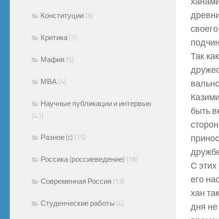
ханами
древни
Конституции
(3)
своего
Критика
(1)
подчин
Так ка
Мафия
(5)
дружес
МВА
(4)
вально
Казими
Научные публикации и интервью
быть в
(41)
сторон
Разное (c)
(15)
принос
дружбе
Россика (россиеведение)
(18)
С этих
его на
Современная Россия
(13)
хан та
Студенческие работы
(4)
дня не