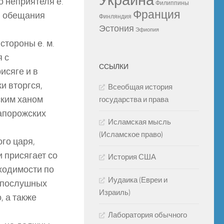
Украина
о неприятеля е.
Филиппины
Франция
й обещания
Финляндия
Эстония
Эфиопия
стороны е. м.
 с
ССЫЛКИ
исяге и в
и вторгся,
Всеобщая история
ским ханом
государства и права
запорожских
Исламская мысль
(Исламское право)
ого царя,
и присягает со
История США
ходимости по
Иудаика (Евреи и
епослушных
Израиль)
 а также
Лаборатория обычного