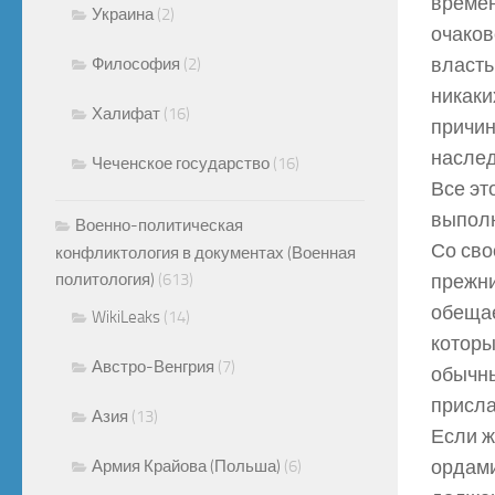
времен
Украина
(2)
очаков
власть
Философия
(2)
никаки
Халифат
(16)
причин
наслед
Чеченское государство
(16)
Все эт
выполн
Военно-политическая
Со сво
конфликтология в документах (Военная
политология)
(613)
прежни
обещае
WikiLeaks
(14)
которы
Австро-Венгрия
(7)
обычны
присла
Азия
(13)
Если ж
ордами
Армия Крайова (Польша)
(6)