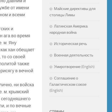
сно давним и
ужбе от имени
Майские директивы для
аном и всеми
столицы Лимы
Латинская Америка:
тских и
народная война
н ага во время
. м. Яну
Историческая речь
 как хан обещает
Военная деятельность
 то со своей
сполитой также
Умиротворение (English)
рисягу в вечной
Соглашение о
лично, ни войска
Галактическом союзе
(English)
е. м. крымский
т сегодняшнего
ли, и по вечные
СТРАНЫ