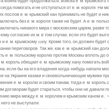
та война будет продолжаться, войска е. м. крымского
всегда помогать и не отступаться от е. м. короля. Ни м
их послов е. м. крымский хан принимать не будет и ни
аключать без е. м. короля также не будет. А е. м. поль
заключать никакого мира с московским царем, разве т
ому согласию их м. в том случае, если это будет выг
 и е. м. крымскому xaну. Кроме того, он должен будет
ании переговоров. Так же, как е. м. крымский хан дол
ть е. м. польскому королю против Москвы вплоть до 
е. м. король обещает е. м. крымскому хану помогать во
хана, если бы на его владения когда-нибудь напали мо
же на Украине казаки и своевольничающие мужики пр
вение е. м. королю и своим панам, тогда е. м. король 
м договорам будет стараться, чтобы они не давали п
нию мира между е. м. королем и крымским ханом и… 
 него не выступали.