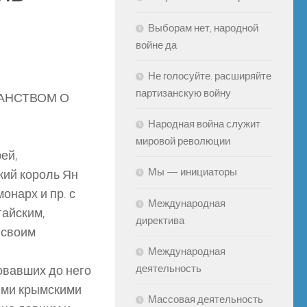
Выборам нет, народной
войне да
Не голосуйте. расширяйте
партизанскую войну
АНСТВОМ О
Народная война служит
мировой революции
ей,
Мы — инициаторы
кий король Ян
онарх и пр. с
Международная
гайским,
директива
 своим
Международная
деятельность
овавших до него
ими крымскими
Массовая деятельность