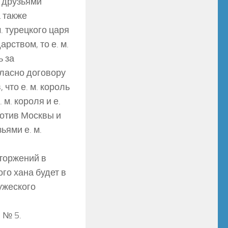
ь друзьями
а также
. турецкого царя
арством, то е. м.
ь за
гласно договору
что е. м. король
 м. короля и е.
ротив Москвы и
ьями е. м.
вторжений в
го хана будет в
ружеского
 № 5.