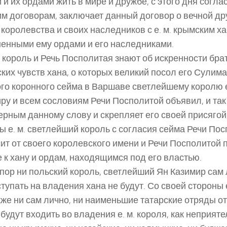
 и их ордами жить в мире и дружбе, с этого дня согла
м договорам, заключает данный договор о вечной др
 королевства и своих наследников с е. м. крымским х
енными ему ордами и его наследниками.
к король и Речь Посполитая знают об искренности бра
ких чувств хана, о которых великий посол его Сулима
го коронного сейма в Варшаве светлейшему королю е
ру и всем сословиям Речи Посполитой объявил, и так
ерным данному слову и скрепляет его своей присягой,
ы е. м. светлейший король с согласия сейма Речи По
ит от своего королевского имени и Речи Посполитой п
 к хану и ордам, находящимся под его властью.
 пор ни польский король, светлейший Ян Казимир сам 
ступать на владения хана не будут. Со своей стороны 
кже ни сам лично, ни наименьшие татарские отряды о
 будут входить во владения е. м. короля, как неприяте