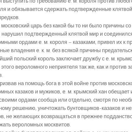
 выступить по требованию е. м. короля против любог
оля и обязывается сдержать подтвержденные клятво
предков.
к московский царь без какой бы то ни было причины со 
 нарушил подтвержденный клятвой мир и соединился
мными ордами е. м. короля – казаками, привел их к пр
ные владения е. к. м. без всякой причины предательск
йший польский король заключает дружбу с е. м. крым
 этого вероломного неприятеля так же, как и против 
в.
призвав на помощь бога в этой войне против московск
мных казаков и мужиков, е. м. крымский хан обещает 
своими ордами сообща или отдельно, смотря по необ
ому решению, уничтожать бунтовщиков-казаков и н
в, не желающих возвращаться в прежнее подданство,
жать вероломных москвитов.