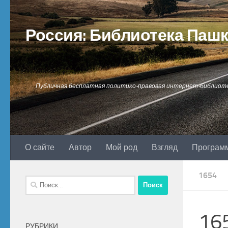
Перейти к содержимому
Россия: Библиотека Паш
Публичная бесплатная политико-правовая интернет-библиот
О сайте
Автор
Мой род
Взгляд
Програм
1654
Найти:
16
РУБРИКИ