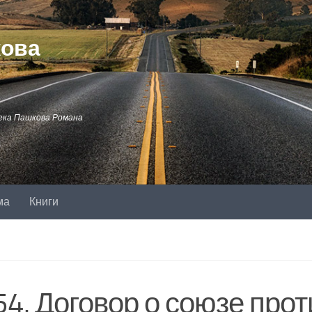
кова
ека Пашкова Романа
ма
Книги
54. Договор о союзе прот