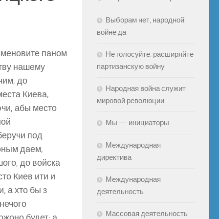
Выборам нет, народной
войне да
, меновите паном
Не голосуйте. расширяйте
ству нашему
партизанскую войну
чим, до
Народная война служит
места Киева,
мировой революции
ючи, абы место
ной
Мы — инициаторы
беручи под
Международная
оным даем,
директива
ого, до войска
то Киев ити и
Международная
; а хто бы з
деятельность
нечого
Массовая деятельность
ожоно будет; а