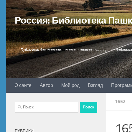
Перейти к содержимому
Россия: Библиотека Паш
Публичная бесплатная политико-правовая интернет-библиот
О сайте
Автор
Мой род
Взгляд
Програм
1652
Найти:
16
РУБРИКИ