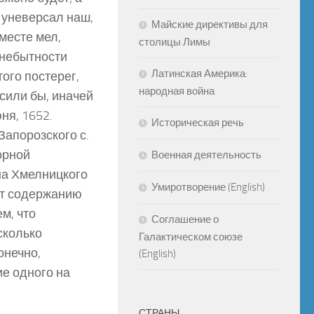
 уневерсал наш,
Майские директивы для
месте мел,
столицы Лимы
 небытности
Латинская Америка:
ого постерег,
народная война
сили бы, иначей
ня, 1652.
Историческая речь
Запорозского с.
орной
Военная деятельность
на Хмелницкого
Умиротворение (English)
ует содержанию
м, что
Соглашение о
сколько
Галактическом союзе
онечно,
(English)
ие одного на
СТРАНЫ