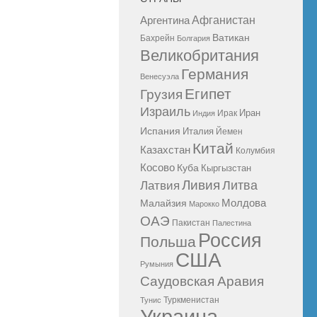
Афганистан
Аргентина
Ватикан
Бахрейн
Болгария
Великобритания
Германия
Венесуэла
Египет
Грузия
Израиль
Иран
Ирак
Индия
Испания
Италия
Йемен
Китай
Казахстан
Колумбия
Косово
Куба
Кыргызстан
Ливия
Литва
Латвия
Молдова
Малайзия
Марокко
ОАЭ
Пакистан
Палестина
Россия
Польша
США
Румыния
Саудовская Аравия
Туркменистан
Тунис