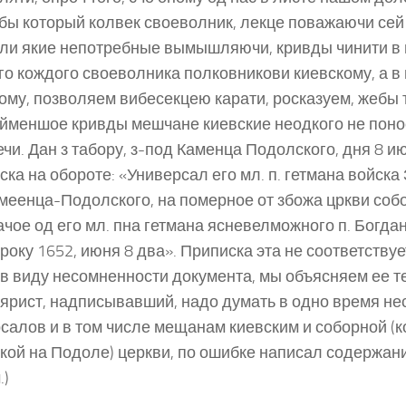
бы который колвек своеволник, лекце поважаючи сей
и якие непотребные вымышляючи, кривды чинити в 
го кождого своеволника полковникови киевскому, а в
ому, позволяем вибесекцею карати, росказуем, жебы т
йменшое кривды мешчане киевские неодкого не поно
ечи. Дан з табору, з-под Каменца Подолского, дня 8 ию
ска на обороте: «Универсал его мл. п. гетмана войска 
меенца-Подолского, на померное от збожа цркви соб
чое од его мл. пна гетмана ясневелможного п. Богда
року 1652, июня 8 два». Приписка эта не соответств
, в виду несомненности документа, мы объясняем ее те
ярист, надписывавший, надо думать в одно время не
салов и в том числе мещанам киевским и соборной (к
кой на Подоле) церкви, по ошибке написал содержан
.)