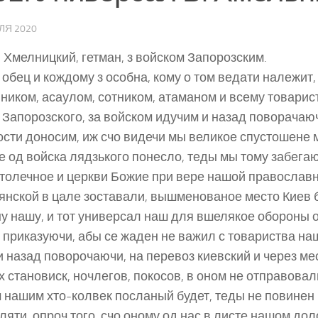
ЛЯ 2020
 Хмелницкий, гетман, з войском Запорозским.
 обец и кождому з особна, кому о том ведати належит
ником, асаулом, сотником, атаманом и всему товари
 Запорозского, за войском идучим и назад поворачаю
сти доносим, иж счо видечи мы великое спустошене 
е од войска лядзького понесло, теды мы тому забега
толечное и церкви Божие при вере нашой православ
янской в цале зоставали, вышменованое место Киев 
у нашу, и тот универсал наш для вшелякое обороны 
 приказуючи, абы се жаден не важил с товариства наш
и назад поворочаючи, на перевоз киевский и через мес
 становиск, ночлегов, покосов, в оном не отправовали
 нашим хто-колвек посланый будет, теды не повинен 
яти, опроч того, счо оному од нас в листе нашом дол