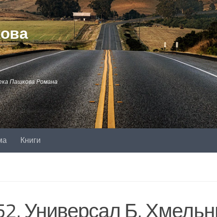
кова
ека Пашкова Романа
ма
Книги
52. Универсал Б. Хмельн