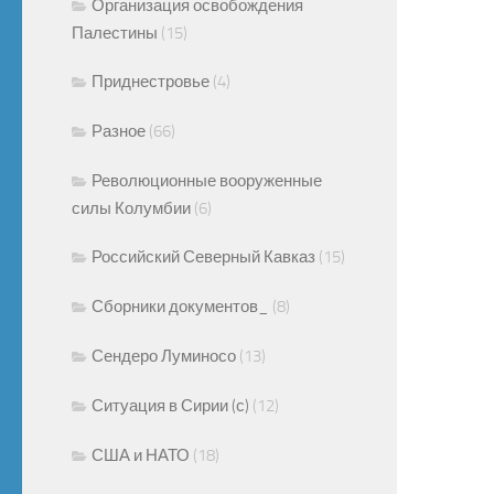
Организация освобождения
Палестины
(15)
Приднестровье
(4)
Разное
(66)
Революционные вооруженные
силы Колумбии
(6)
Российский Северный Кавказ
(15)
Сборники документов_
(8)
Сендеро Луминосо
(13)
Ситуация в Сирии (с)
(12)
США и НАТО
(18)