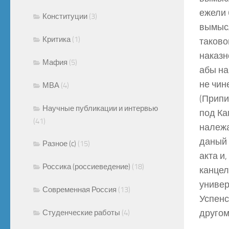
ежели 
Конституции
(3)
вымысл
Критика
(1)
таково
наказн
Мафия
(5)
абы на
не чин
МВА
(4)
(Припи
Научные публикации и интервью
под Ка
(41)
належа
даный 
Разное (c)
(15)
акта и
Россика (россиеведение)
(18)
канцел
универ
Современная Россия
(13)
Успенс
другом
Студенческие работы
(4)