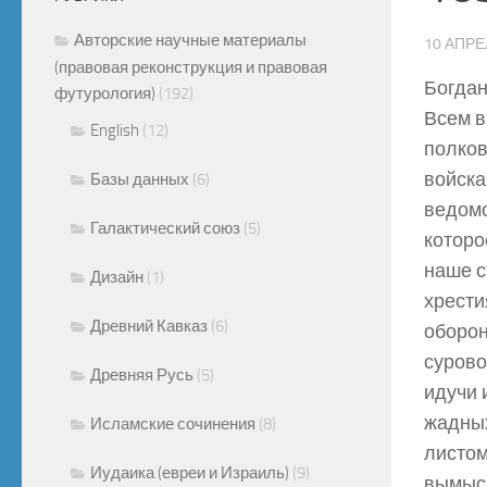
Авторские научные материалы
10 АПРЕ
(правовая реконструкция и правовая
Богдан
футурология)
(192)
Всем в
English
(12)
полков
войска
Базы данных
(6)
ведомо
Галактический союз
(5)
которо
наше с
Дизайн
(1)
хрести
Древний Кавказ
(6)
оборон
сурово
Древняя Русь
(5)
идучи 
жадных
Исламские сочинения
(8)
листом
Иудаика (евреи и Израиль)
(9)
вымысл