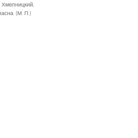
 Хмелницкий,
асна. (М. П.)