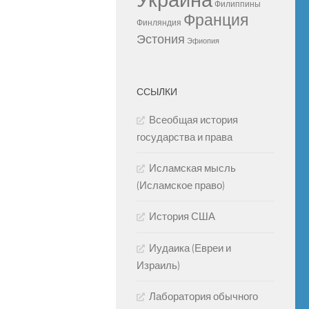
Украина
Филиппины
Франция
Финляндия
Эстония
Эфиопия
ССЫЛКИ
Всеобщая история
государства и права
Исламская мысль
(Исламское право)
История США
Иудаика (Евреи и
Израиль)
Лаборатория обычного