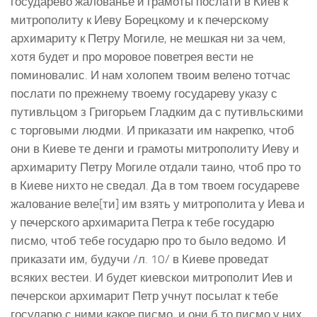
государево жалованье и грамоты послати в Киев к
митрополиту к Иеву Борецкому и к печерскому
архимариту к Петру Могиле, не мешкая ни за чем,
хотя будет и про моровое поветрея вести не
поминовалис. И нам холопем твоим велено тотчас
послати по прежнему твоему государеву указу с
путивльцом з Григорьем Гладким да с путивльскими
с торговыми людми. И приказати им накрепко, чтоб
они в Киеве те денги и грамоты митрополиту Иеву и
архимариту Петру Могиле отдали таино, чтоб про то
в Киеве нихто не сведал. Да в том твоем государеве
жалование веле[ти] им взять у митрополита у Иева и
у печерского архимарита Петра к тебе государю
писмо, чтоб тебе государю про то было ведомо. И
приказати им, будучи /л. 10/ в Киеве проведат
всяких вестеи. И будет киевскои митрополит Иев и
печерскои архимарит Петр учнут посылат к тебе
государю с ними какое писмо, и они б то писмо у них