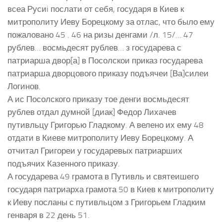
всеа Русиi послати от себя, государя в Киев к
митрополиту Иеву Борецкому за отлас, что было ему
пожаловано 45 . 46 на ризы денгами /л. 15/… 47
рублев… восмьдесят рублев… з государева с
патриарша двор[а] в Посолскои приказ государева
патриарша дворцового приказу подъячеи [Ва]силеи
Логинов.
А ис Посолского приказу тое денги восмьдесят
рублев отдал думной [диак] Федор Лихачев
путивльцу Григорью Гладкому. А велено их ему 48
отдати в Киеве митрополиту Иеву Борецкому. А
отчитал Григореи у государевых патриарших
подъячих Казенного приказу.
А государева 49 грамота в Путивль и святеишего
государя патриарха грамота 50 в Киев к митрополиту
к Иеву посланы с путивльцом з Григорьем Гладким
генваря в 22 день 51.