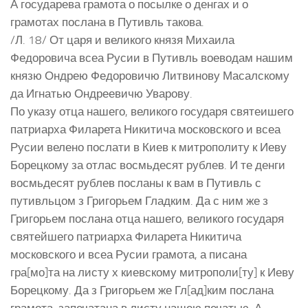
А государева грамота о посылке о денгах и о
грамотах послана в Путивль такова.
/Л. 18/ От царя и великого князя Михаила
Федоровича всеа Русии в Путивль воеводам нашим
князю Ондрею Федоровичю Литвинову Масалскому
да Игнатью Ондреевичю Уварову.
По указу отца нашего, великого государя святеишего
патриарха Филарета Никитича московского и всеа
Русии велено послати в Киев к митрополиту к Иеву
Борецкому за отлас восмьдесят рублев. И те денги
восмьдесят рублев посланы к вам в Путивль с
путивльцом з Григорьем Гладким. Да с ним же з
Григорьем послана отца нашего, великого государя
святейшего патриарха Филарета Никитича
московского и всеа Русии грамота, а писана
гра[мо]та на листу х киевскому митрополи[ту] к Иеву
Борецкому. Да з Григорьем же Гл[ад]ким послана