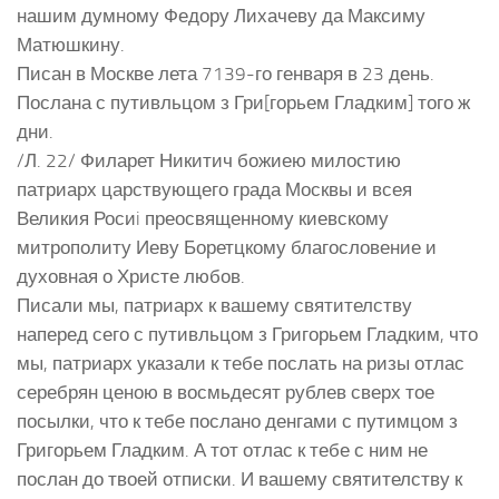
нашим думному Федору Лихачеву да Максиму
Матюшкину.
Писан в Москве лета 7139-го генваря в 23 день.
Послана с путивльцом з Гри[горьем Гладким] того ж
дни.
/Л. 22/ Филарет Никитич божиею милостию
патриарх царствующего града Москвы и всея
Великия Росиi преосвященному киевскому
митрополиту Иеву Боретцкому благословение и
духовная о Христе любов.
Писали мы, патриарх к вашему святителству
наперед сего с путивльцом з Григорьем Гладким, что
мы, патриарх указали к тебе послать на ризы отлас
серебрян ценою в восмьдесят рублев сверх тое
посылки, что к тебе послано денгами с путимцом з
Григорьем Гладким. А тот отлас к тебе с ним не
послан до твоей отписки. И вашему святителству к