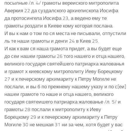
посылные /л. 4/ грамоты вереиского митрополита
Аверкия 22 да суздалского архиепископа Иосифа
да протосингела Иосифа 23, а ведено ему те
грамоты роздати в Киеве кому которая послана.
И вы к нам о том по ся места не писывали, отпустили
ль те наши грамоты и денги 24 в Киев 25.
И как к вам ся наша грамота придет, а вы будет еще
до сеи нашеи грамоты 26 того нашего и отца нашего,
великого государя святейшего патриарха жалованья
и грамот х киевскому митрополиту Иеву Борецкому
27 и к печерскому архимариту к Петру Могиле не
послали, и вы б по прежнему нашему указу и по с[еи]
нашеи грамоте то наше и отца нашего, великого
государя святеишего патриарха жалованье /л. 5/ и
грамоты 28 послали к митрополиту к Иеву
Борецкому 29 и к печерскому архимариту к Петру
Могиле 30 не мешкая 31 ни за чем, хотя будет у вас