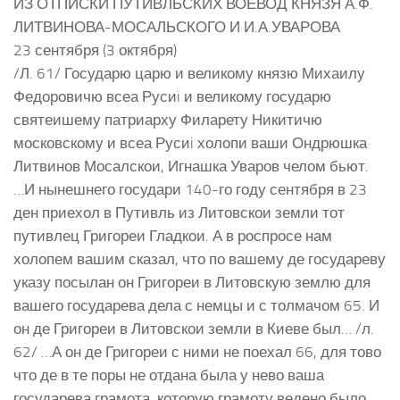
ИЗ ОТПИСКИ ПУТИВЛЬСКИХ ВОЕВОД КНЯЗЯ А.Ф.
ЛИТВИНОВА-МОСАЛЬСКОГО И И.А.УВАРОВА
23 сентября (3 октября)
/Л. 61/ Государю царю и великому князю Михаилу
Федоровичю всеа Русиi и великому государю
святеишему патриарху Филарету Никитичю
московскому и всеа Русиi холопи ваши Ондрюшка
Литвинов Мосалскои, Игнашка Уваров челом бьют.
…И нынешнего государи 140-го году сентября в 23
ден приехол в Путивль из Литовскои земли тот
путивлец Григореи Гладкои. А в роспросе нам
холопем вашим сказал, что по вашему де государеву
указу посылан он Григореи в Литовскую землю для
вашего государева дела с немцы и с толмачом 65. И
он де Григореи в Литовскои земли в Киеве был… /л.
62/ …А он де Григореи с ними не поехал 66, для тово
что де в те поры не отдана была у нево ваша
государева грамота, которую грамоту ведено было