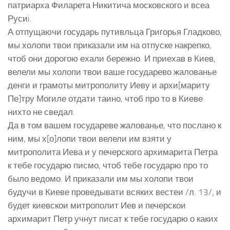
патриарха Филарета Никитича московского и всеа
Русиi.
А отпущаючи государь путивльца Григорья Гладково,
мы холопи твои приказали им на отпуске накрепко,
чтоб они дорогою ехали бережно. И приехав в Киев,
велели мы холопи твои ваше государево жалованье
денги и грамоты митрополиту Иеву и архи[мариту
Пе]тру Могиле отдати таино, чтоб про то в Киеве
нихто не сведал.
Да в том вашем государеве жалованье, что послано к
ним, мы х[о]лопи твои велели им взяти у
митрополита Иева и у печерского архимарита Петра
к тебе государю писмо, чтоб тебе государю про то
было ведомо. И приказали им мы холопи твои
будучи в Киеве проведывати всяких вестеи /л. 13/, и
будет киевскои митрополит Иев и печерскои
архимарит Петр учнут писат к тебе государю о каких