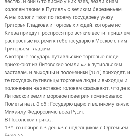
вестях, и они б то писмо у них взев, везли к нам
холопем твоим в Путивль с великим береженьем.
А мы холопи твои по твоему государеву указу
Григорья Гладкова и торговых людей, которые ис
Киева приедут, роспрося про всякие вести, пришлем
распросные их речи к тебе государю к Москве с ним
Григорьем Гладким.
А которые государь путивльские торговые люди
приезжают из Литовские земли 42 к путивльским
заставам, и выходцы и полоненики [161] приходят, и
те государь путивльцы торговые люди и выходцы и
полоненики на заставех головам сказывают, что де в
Литовскои земли моровое поветрия поминовалос.
Пометы на л. 8 об.: Государю царю и великому князю
Михаилу Федоровичю всеа Pycиi.
В Посолскои приказ.
139-го ноября в 3 ден 43 с неделщиком с Ортемьем
Бухо 44.