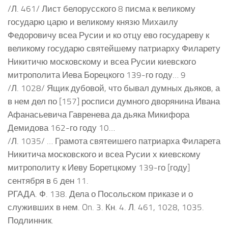
/Л. 461/ Лист белорусского 8 писма к великому
государю царю и великому князю Михаилу
Федоровичу всеа Русии и ко отцу ево государеву к
великому государю святейшему патриарху Филарету
Никитичю московскому и всеа Русии киевского
митрополита Иева Борецкого 139-го году… 9
/Л. 1028/ Ящик дубовой, что бывал думных дьяков, а
в нем дел по [157] росписи думного дворянина Ивана
Афанасьевича Гавренева да дьяка Микифора
Демидова 162-го году 10…
/Л. 1035/ … Грамота святеишего патриарха Филарета
Никитича московского и всеа Русии х киевскому
митрополиту к Иеву Боретцкому 139-го [году]
сентября в 6 ден 11.
РГАДА. Ф. 138. Дела о Посольском приказе и о
служивших в нем. On. 3. Кн. 4. Л. 461, 1028, 1035.
Подлинник.