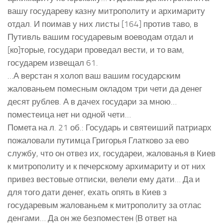
вашу государеву казну митрополиту и архимариту
отдал. И поимав у них листы [164] против таво, в
Путивль вашим государевым воеводам отдал и
[ко]торые, государи проведал вести, и то вам,
государем извещал 61.
…А верстан я холоп ваш вашим государским
жалованьем помесным окладом три чети да денег
десят рублев. А в дачех государи за мною…
поместеица нет ни одной чети…
Помета на л. 21 об.: Государь и святеиший патриарх
пожаловали путимца Григорья Глатково за ево
службу, что он отвез их, государеи, жалованья в Киев
к митрополиту и к печерскому архимариту и от них
привез вестовые отписки, велели ему дати… Да и
для того дати денег, ехать опять в Киев з
государевым жалованьем к митрополиту за отлас
денгами… Да он же безпоместен (В ответ на