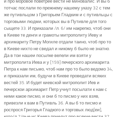
и про моровое поветрее вести не миновалис. И вы б
тотчас послали по прежнему нашему указу 32 с тем
же путивльцом з Григорьем Гладким и с путивльцы с
торговыми людми, которых вы в Путивле для того
сыщете 33. И приказали /л. 6/ им накрепко, чтоб они
в Киеве те денги и грамоты митрополиту Иеву и
архимариту Петру Могиле отдали таино, чтоб про то
в Киеве нихто не сведал и никому б было не знатно.
Да в тои нашеи посылке велели им взяти у
митрополита Иева и у [159] печерского архимарита
Петра к нам письмо, чтоб нам про то было ведомо 34,
и приказали им, будучи в Киеве проведати всяких
вестей 35. И будет киевской митрополит Иев и
печерскои архимарит Петр учнут посылати к нам с
ними какое писмо, и они б то писмо у них взяв,
привезли к вам в Путивль 36. А вы б то писмо и
роспрося Григорья Гладкого и торговых люд[еи],
кото/л.7/рые ис Киева приедут про всякие вести 37,