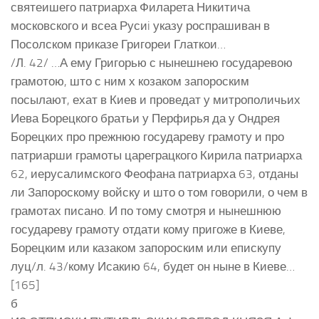
святеишего патриарха Филарета Никитича
московского и всеа Русиi указу роспрашиван в
Посолском приказе Григореи Глаткои…
/Л. 42/ …А ему Григорью с нынешнею государевою
грамотою, што с ним х козаком запороским
посылают, ехат в Киев и проведат у митрополичьих
Иева Борецкого братьи у Перфирья да у Ондрея
Борецких про прежнюю государеву грамоту и про
патриарши грамоты цареграцкого Кирила патриарха
62, иерусалимского Феофана патриарха 63, отданы
ли Запороскому войску и што о том говорили, о чем в
грамотах писано. И по тому смотря и нынешнюю
государеву грамоту отдати кому пригоже в Киеве,
Борецким или казаком запороским или епискупу
луц/л. 43/кому Исакию 64, будет он ныне в Киеве…
[165]
б