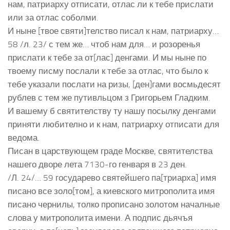
нам, патриарху отписати, отлас ли к тебе прислати
или за отлас соболми.
И ныне [твое святи]телство писал к нам, патриарху…
58 /л. 23/ с тем же… чтоб нам для… и розоренья
прислати к тебе за от[лас] денгами. И мы ныне по
твоему писму послали к тебе за отлас, что было к
тебе указали послати на ризы, [ден]гами восмьдесят
рублев с тем же путивльцом з Григорьем Гладким.
И вашему б святителству ту нашу посылку денгами
приняти любително и к нам, патриарху отписати для
ведома.
Писан в царствующем граде Москве, святителства
нашего дворе лета 7130-го генваря в 23 ден.
/Л. 24/… 59 государево святейшего па[триарха] имя
писано все золо[том], а киевского митрополита имя
писано чернилы, толко прописано золотом началные
слова у митрополита имени. А подпис дьячъя