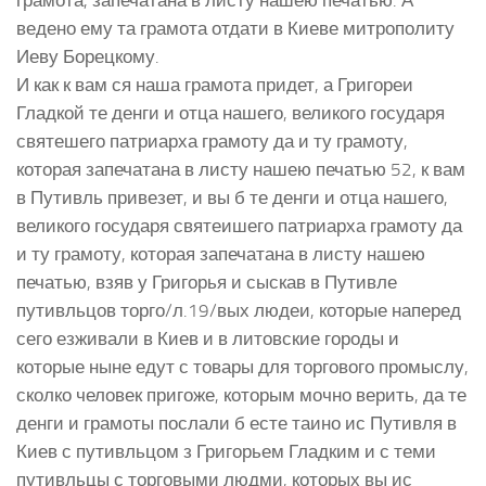
грамота, запечатана в листу нашею печатью. А
ведено ему та грамота отдати в Киеве митрополиту
Иеву Борецкому.
И как к вам ся наша грамота придет, а Григореи
Гладкой те денги и отца нашего, великого государя
святешего патриарха грамоту да и ту грамоту,
которая запечатана в листу нашею печатью 52, к вам
в Путивль привезет, и вы б те денги и отца нашего,
великого государя святеишего патриарха грамоту да
и ту грамоту, которая запечатана в листу нашею
печатью, взяв у Григорья и сыскав в Путивле
путивльцов торго/л.19/вых людеи, которые наперед
сего езживали в Киев и в литовские городы и
которые ныне едут с товары для торгового промыслу,
сколко человек пригоже, которым мочно верить, да те
денги и грамоты послали б есте таино ис Путивля в
Киев с путивльцом з Григорьем Гладким и с теми
путивльцы с торговыми людми, которых вы ис