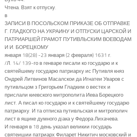
Чтена. Взят к отпуску.
в
ЗАПИСИ В ПОСОЛЬСКОМ ПРИКАЗЕ ОБ ОТПРАВКЕ
Г. ГЛАДКОГО НА УКРАИНУ И ОТПУСКИ ЦАРСКОЙ И
ПАТРИАРШЕЙ ГРАМОТ ПУТИВЛЬСКИМ ВОЕВОДАМ
И И. БОРЕЦКОМУ
января 18(28) -23 января (2 февраля) 1631 г.
/Л. 14/ 139-го в генваре писали ко государю и к
святейшему государю патриарху ис Путивля княз
Ондрей Литвинов Масалскои да Игнатеи Уваров с
путивльцом з Григорьем Гладким о вестех и
прислали киевского митрополита Иева Борецкого
лист. А писал ко государю и к святейшему государю
патриарху. И та отписка путивльская и митрополич
лист в ящике думного дiака у Федора Лихачева.
И генваря в 18 день указал великии государь
святеишии патриарх Филарет Никитич московский и