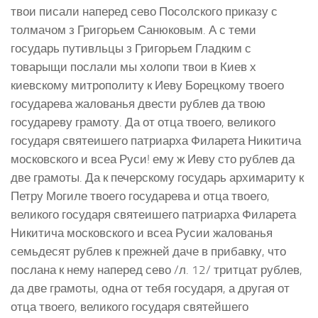
твои писали наперед сево Посолского приказу с
толмачом з Григорьем Санюковым. А с теми
государь путивльцы з Григорьем Гладким с
товарыщи послали мы холопи твои в Киев х
киевскому митрополиту к Иеву Борецкому твоего
государева жалованья двести рублев да твою
государеву грамоту. Да от отца твоего, великого
государя святеишего патриарха Филарета Никитича
московского и всеа Руси! ему ж Иеву сто рублев да
две грамоты. Да к печерскому государь архимариту к
Петру Могиле твоего государева и отца твоего,
великого государя святеишего патриарха Филарета
Никитича московского и всеа Русии жалованья
семьдесят рублев к прежней даче в прибавку, что
послана к нему наперед сево /л. 12/ тритцат рублев,
да две грамоты, одна от тебя государя, а другая от
отца твоего, великого государя святейшего