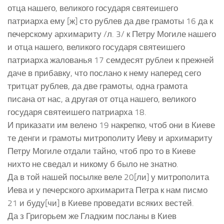
отца нашего, великого государя святеишего
патриарха ему [ж] сто рублев да две грамоты 16 да к
печерскому архимариту /л. 3/ к Петру Могиле нашего
и отца нашего, великого государя святеишего
патриарха жалованья 17 семдесят рублеи к прежней
даче в прибавку, что послано к нему наперед сего
тритцат рублев, да две грамоты, одна грамота
писана от нас, а другая от отца нашего, великого
государя святеишего патриарха 18.
И приказати им велено 19 накрепко, чтоб они в Киеве
те денги и грамоты митрополиту Иеву и архимариту
Петру Могиле отдали тайно, чтоб про то в Киеве
нихто не сведал и никому б было не знатно.
Да в той нашей посылке веле 20[ли] у митрополита
Иева и у печерского архимарита Петра к нам писмо
21 и буду[чи] в Киеве проведати всяких вестей.
Да з Григорьем же Гладким посланы в Киев