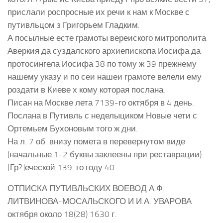
прислали роспросные их речи к нам к Москве с
путивльцом з Григорьем Гладким.
А посылные есте грамоты вереиского митрополита
Аверкия да суздалского архиепископа Иосифа да
протосингела Иосифа 38 по тому ж 39 прежнему
нашему указу и по сеи нашеи грамоте велели ему
роздати в Киеве х кому которая послана.
Писан на Москве лета 7139-го октября в 4 день.
Послана в Путивль с неделыциком Новые чети с
Ортемьем Бухоновым того ж дни.
На л. 7 об. внизу помета в перевернутом виде
(начальные 1-2 буквы заклеены при реставрации):
[Гр?]еческой 139-го году 40.
ОТПИСКА ПУТИВЛЬСКИХ ВОЕВОД А.Ф.
ЛИТВИНОВА-МОСАЛЬСКОГО И И.А. УВАРОВА
октября около 18(28) 1630 г.