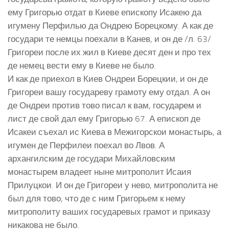
ему Григорью отдат в Киеве епископу Исакею да
игумену Перфилью да Ондрею Борецкому. А как де
государи те немцы поехали в Канев, и он де /л. 63/
Григореи после их жил в Киеве десят ден и про тех
де немец вести ему в Киеве не было.
И как де приехол в Киев Ондреи Борецкии, и он де
Григореи вашу государеву грамоту ему отдал. А он
де Ондреи против тово писал к вам, государем и
лист де свой дал ему Григорью 67. А епископ де
Исакеи съехал ис Киева в Межигорскои монастырь, а
игумен де Перфилеи поехал во Лвов. А
архангилским де государи Михайловским
монастырем владеет ныне митрополит Исаия
Прилуцкои. И он де Григореи у нево, митрополита не
был для тово, что де с ним Григорьем к нему
митрополиту ваших государевых грамот и приказу
никакова не было.