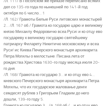
/Л. 111/ В Посолском же приказе переписано всяких
дел со 135-го года по нынешней по 141-й год
октября по 6 число… 1
/Л. 162/ Грамоты Белые Руси литовских монастырей
2… /Л. 167 об./ Грамота ко государю царю и великому
князю Михаилу Федоровичю всеа Русиi и ко отцу ево
государеву к великому государю святейшему
патриарху Филарету Никитичю московскому и всеа
Руси! ис Киева Печерского монастыря архимарита
Петра Могилы о милостыне. Писана лета от
рождества Христова 1630-го году месяца июля 20-
го дня.
/Л. 168/ Грамота ко государю 3… и ко отцу ево 4…
киевского Печерского монастыря архимарита Петра
Могилы, что их государское жалованье денги
семдесят рублев з Григорьем Гладким до него
дошли, 139-го году 5.
Грамота ко государю 3… /л. 168 об./… и ко отцу ево