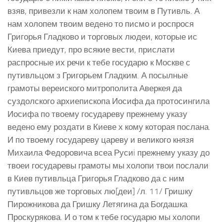
взяв, привезли к нам холопем твоим в Путивль. А
нам холопем твоим ведено то писмо и роспрося
Григорья Гладково и торговых людеи, которые ис
Киева приедут, про всякие вести, прислати
распросные их речи к тебе государю к Москве с
путивльцом з Григорьем Гладким. А посылные
грамоты вереиского митрополита Аверкея да
суздолского архиепископа Иосифа да протосингила
Иосифа по твоему государеву прежнему указу
ведено ему роздати в Киеве х кому которая послана.
И по твоему государеву цареву и великого князя
Михаила Федоровича всеа Русиi прежнему указу до
твоеи государевы грамоты мы холопи твои послали
в Киев путивльца Григорья Гладково да с ним
путивльцов же торговых лю[деи] /л. 11/ Гришку
Пирожникова да Гришку Летягина да Богдашка
Проскурякова. И о том к тебе государю мы холопи