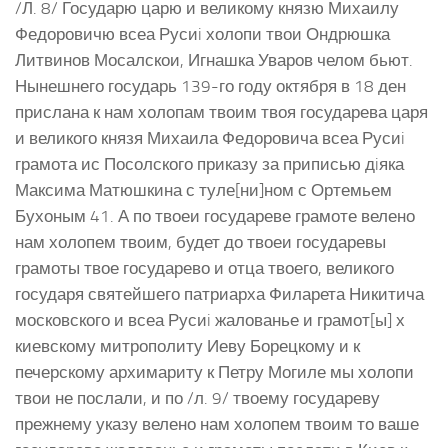
/Л. 8/ Государю царю и великому князю Михаилу
Федоровичю всеа Русиi холопи твои Ондрюшка
Литвинов Мосалскои, Игнашка Уваров челом бьют.
Нынешнего государь 139-го году октября в 18 ден
прислана к нам холопам твоим твоя государева царя
и великого князя Михаила Федоровича всеа Русиi
грамота ис Посолского приказу за приписью дiяка
Максима Матюшкина с туле[ни]ном с Ортемьем
Бухоным 41. А по твоеи государеве грамоте велено
нам холопем твоим, будет до твоеи государевы
грамоты твое государево и отца твоего, великого
государя святейшего патриарха Филарета Никитича
московского и всеа Русиi жалованье и грамот[ы] х
киевскому митрополиту Иеву Борецкому и к
печерскому архимариту к Петру Могиле мы холопи
твои не послали, и по /л. 9/ твоему государеву
прежнему указу велено нам холопем твоим то ваше