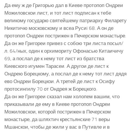
Да ему ж де Григорью дал в Киеве протопоп Ондреи
Можиловскои лист, и тот лист подписан к тебе
великому государю святейшему патриарху Филарету
Никитичю московскому и всеа Русиi 68. А он де
протопоп Ондреи пострижен в Печерском монастыре.
Да он же Григореи привез с собою три листа посыл/
л. 64/ных, один к орхимориту Офонасью Китаичичу
69, а послал де к нему тот лист из братства
Киевского игумен Тарасеи. А другои де лист к
Ондрею Борецкому, а послал де к нему тот лист дядя
ево Ондреи Борецкои. А третей де лист к Осифу
протосингилу 70 от Ондрея ж Борецкого.
Да он же Григореи сказал нам холопем вашим, что
приказывали де ему в Киеве протопоп Ондреи
Можиловскои, которой пострижен в Печерском
монастыре, да шляхтич крестьянские 71 веры
Мшанскои, чтобы де жили у вас в Путивле и в