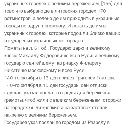
украинных городех с великим береженьем, [166] для
тово что выбрано де в литовских городех 170
ротмистров, а велено де им приходить в украинные
городы не вдруг, понемногу. И лежать де им в
украинных городех, которые подошли близко ваших
государевых украинных же городов.
Пометы на л. 61 об.: Государю царю и великому
князю Михаилу Федоровичю всеа Русиi и великому
государю святейшему патриарху Филарету
Никитичю московскому и всеа Русиi.
140-го октября в 13 ден привез Григореи Глаткои.
140-го октября в 15 ден государь, сеи отписки
слушав, указал послат в городы для береженья
грамоты, чтоб жили с великим береженьем, сторожи
на городех были крепкие и на заставах стояли
накрепко с великим береженьем.
Государев указ послан по городом из Разряду в