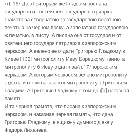
/Л. 16/ Да з Григорьем же Гладким послана
государева и святеишего государя патриарха
грамота за створчатою за государевою воротною
печатью на черном воску, а запечатана государевою
ж печатью, в листу. А писана она от государя и от
святеишего государя патриарха к запорожским
черкасом. А велено ее отдати Григорью Гладкому в
Киеве [162] митрополиту Иеву Борецкому таино, а
митрополиту б Иеву отдати за/л.17/порожским
черкасом. А которым черкасом велено митрополиту
отдать, и о том наказано к митрополиту з Григорьем
Гладким. А Григорью Гладкому о том дан[а] наказная
память.
И та черная грамота, что писана к запорожским
черкасом, и наказная черная память, что дана
Григорью Гладкому, в ящике у думного дiака у
Федора Лихачева.