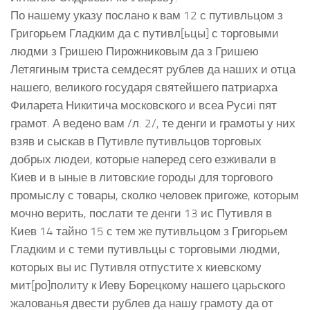
По нашему указу послано к вам 12 с путивльцом з
Григорьем Гладким да с путивл[ьцы] с торговыми
людми з Гришею Пирожниковым да з Гришею
Летягиным триста семдесят рублев да наших и отца
нашего, великого государя святейшего патриарха
Филарета Никитича московского и всеа Русиi пят
грамот. А ведено вам /л. 2/, те денги и грамоты у них
взяв и сыскав в Путивле путивльцов торговых
добрых людеи, которые наперед сего езживали в
Киев и в ыные в литовские городы для торгового
промыслу с товары, сколко человек пригоже, которым
мочно верить, послати те денги 13 ис Путивля в
Киев 14 тайно 15 с тем же путивльцом з Григорьем
Гладким и с теми путивльцы с торговыми людми,
которых вы ис Путивля отпустите х киевскому
мит[ро]политу к Иеву Борецкому нашего царьского
жалованья двести рублев да нашу грамоту да от