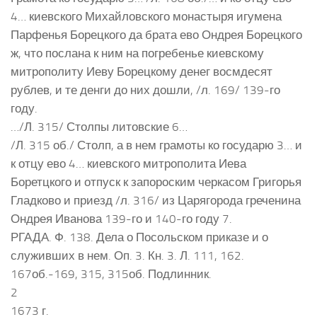
4… киевского Михайловского монастыря игумена
Парфенья Борецкого да брата ево Ондрея Борецкого
ж, что послана к ним на погребенье киевскому
митрополиту Иеву Борецкому денег восмдесят
рублев, и те денги до них дошли, /л. 169/ 139-го
году.
…/Л. 315/ Столпы литовские 6…
/Л. 315 об./ Столп, а в нем грамоты ко государю 3… и
к отцу ево 4… киевского митрополита Иева
Боретцкого и отпуск к запороским черкасом Григорья
Гладково и приезд /л. 316/ из Царягорода греченина
Ондрея Иванова 139-го и 140-го году 7.
РГАДА. Ф. 138. Дела о Посольском приказе и о
служивших в нем. Оп. 3. Кн. 3. Л. 111, 162.
167об.-169, 315, 315об. Подлинник.
2
1673 г.