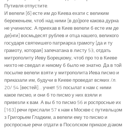
Путивля отпустите.
И велели [б] есте им до Киева ехати с великим
береженьем, чтоб над ними [в до]роге какова дурна
не учинилос. А приехав в Киев велели б есте им де
де[нги] восмьдесят рублев и отца нашего, великого
государя святеишего патриарха грамоту [да и ту
грамоту, которая] запечатана в листу 53, отдать
митрополиту Иеву Борецкому, чтоб про то в Киеве
нихто не сведал и никому б было не знатно. Да в той
посылке велели взяти у митрополита Иева писмо и
приказали им, будучи в Киеве проведат всяких /л.
20/ 54 [вестей]… учнет 55 посылат к нам с ними
какое писмо, и они б то писмо у них взяли и
привезли к вам. А вы б то писмо 56 и роспросные их
[163] речи прислали 57 к нам к Москве с путивльцом
з Григорьем Гладким, а велели ему то писмо и
роспросные речи отдати в Посолском приказе дiаком