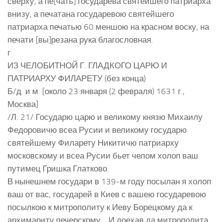
сверху, а пе[чать] государева святеишего патриарха
внизу, а печатана государевою святейшего
патриарха печатью 60 меншою на красном воску, на
печати [вы]резана рука благословная.
г
ИЗ ЧЕЛОБИТНОЙ Г. ГЛАДКОГО ЦАРЮ И
ПАТРИАРХУ ФИЛАРЕТУ (без конца)
Б/д. и м. [около 23 января (2 февраля) 1631 г.,
Москва]
/Л. 21/ Государю царю и великому князю Михаилу
Федоровичю всеа Русии и великому государю
святейшему Филарету Никитичю патриарху
московскому и всеа Русии бьет челом холоп ваш
путимец Гришка Глатково.
В нынешнем государи в 139-м году посылан я холоп
ваш от вас, государей в Киев с вашею государевою
посылкою к митрополиту к Иеву Борецкому да к
архимариту печерскому… И доехав да митрополита