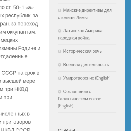
 ст. 58-1 «а»
Майские директивы для
х республик: за
столицы Лимы
ран, за переход
Латинская Америка:
им оккупантам,
народная война
емецких
 измены Родине и
Историческая речь
 отдаленные
Военная деятельность
и СССР на срок в
Умиротворение (English)
 к высшей мере
м при НКВД
Соглашение о
и при
Галактическом союзе
(English)
численных в
и приговоров
и НКВД СССР.
СТРАНЫ