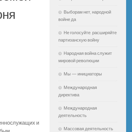
юня
Выборам нет, народной
войне да
Не голосуйте. расширяйте
партизанскую войну
Народная война служит
мировой революции
Мы — инициаторы
Международная
директива
Международная
деятельность
оеннослужащих и
Массовая деятельность
обым