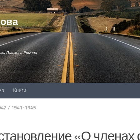
кова
ека Пашкова Романа
ма
Книги
942
/
1941-1945
становление «О членах 