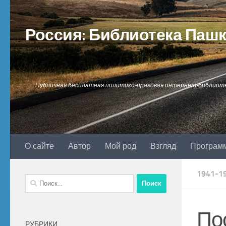
Перейти к содержимому
Россия: Библиотека Паш
Публичная бесплатная политико-правовая интернет-библиот
О сайте
Автор
Мой род
Взгляд
Програм
1941-1
Найти:
По
РУБРИКИ