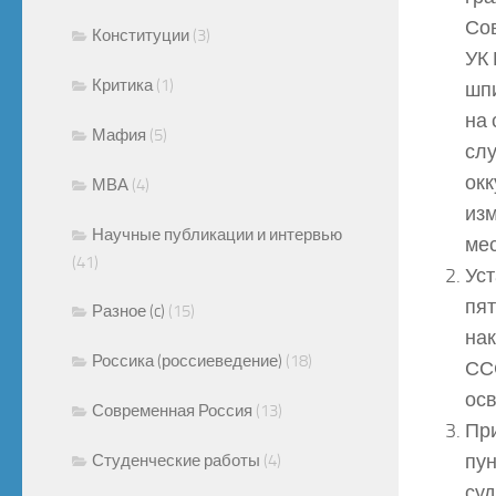
Сов
Конституции
(3)
УК 
Критика
(1)
шпи
на 
Мафия
(5)
слу
окк
МВА
(4)
изм
Научные публикации и интервью
мес
(41)
Уст
пят
Разное (c)
(15)
на
Россика (россиеведение)
(18)
СС
осв
Современная Россия
(13)
При
пун
Студенческие работы
(4)
су