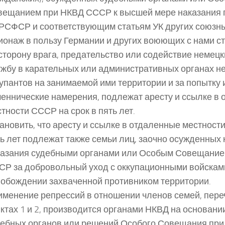
ещанием при НКВД СССР к высшей мере наказания по
РСФСР и соответствующим статьям УК других союзны
онаж в пользу Германии и других воюющих с нами ст
сторону врага, предательство или содействие немецк
жбу в карательных или административных органах н
упантов на занимаемой ими территории и за попытку
еннические намерения, подлежат аресту и ссылке в
тности СССР на срок в пять лет.
ановить, что аресту и ссылке в отдаленные местност
ь лет подлежат также семьи лиц, заочно осужденных
казания судебными органами или Особым Совещание
СР за добровольный уход с оккупационными войскам
обождении захваченной противником территории.
менение репрессий в отношении членов семей, пере
ктах 1 и 2, производится органами НКВД на основани
дебных органов или решений Особого Совещания пр