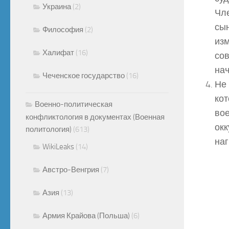
Украина
(2)
Чле
сын
Философия
(2)
изм
Халифат
(16)
сов
на
Чеченское государство
(16)
Не 
кот
Военно-политическая
вое
конфликтология в документах (Военная
окк
политология)
(613)
на
WikiLeaks
(14)
Австро-Венгрия
(7)
Азия
(13)
Армия Крайова (Польша)
(6)