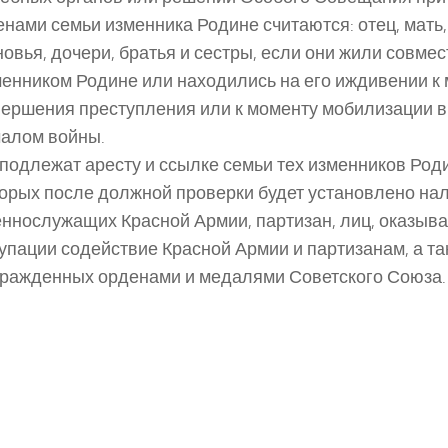
нами семьи изменника Родине считаются: отец, мать,
овья, дочери, братья и сестры, если они жили совмес
енником Родине или находились на его иждивении к
ершения преступления или к моменту мобилизации в 
чалом войны.
подлежат аресту и ссылке семьи тех изменников Роди
орых после должной проверки будет установлено на
ннослужащих Красной Армии, партизан, лиц, оказыв
упации содействие Красной Армии и партизанам, а т
гражденных орденами и медалями Советского Союза.