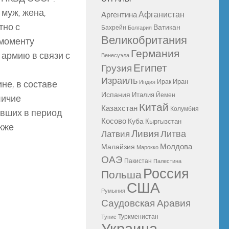
 муж, жена,
Афганистан
Аргентина
тно с
Ватикан
Бахрейн
Болгария
Великобритания
 моменту
Германия
армию в связи с
Венесуэла
Египет
Грузия
Израиль
Иран
Ирак
не, в составе
Индия
Испания
Италия
Йемен
личие
Китай
Казахстан
Колумбия
авших в период
Косово
Куба
Кыргызстан
акже
Ливия
Литва
Латвия
Молдова
Малайзия
Марокко
ОАЭ
Пакистан
Палестина
Россия
Польша
США
Румыния
Саудовская Аравия
Туркменистан
Тунис