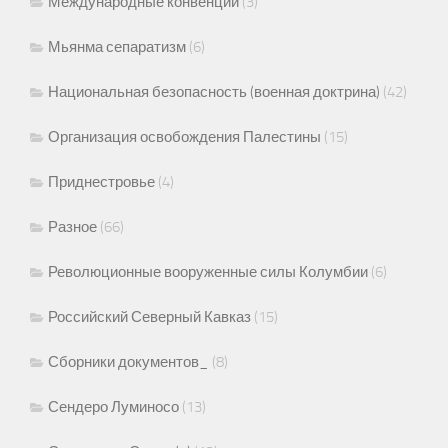
Международные конвенции
(3)
Мьянма сепаратизм
(6)
Национальная безопасность (военная доктрина)
(42)
Организация освобождения Палестины
(15)
Приднестровье
(4)
Разное
(66)
Революционные вооруженные силы Колумбии
(6)
Российский Северный Кавказ
(15)
Сборники документов_
(8)
Сендеро Луминосо
(13)