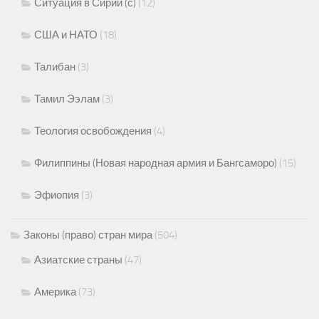
Ситуация в Сирии (с)
(12)
США и НАТО
(18)
Талибан
(3)
Тамил Ээлам
(3)
Теология освобождения
(4)
Филиппины (Новая народная армия и Бангсаморо)
(15)
Эфиопия
(3)
Законы (право) стран мира
(504)
Азиатские страны
(47)
Америка
(73)