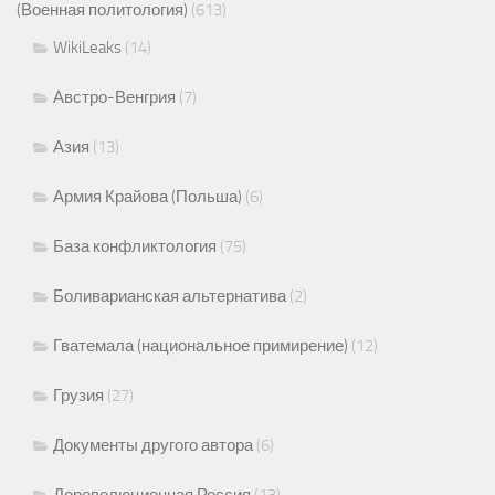
(Военная политология)
(613)
WikiLeaks
(14)
Австро-Венгрия
(7)
Азия
(13)
Армия Крайова (Польша)
(6)
База конфликтология
(75)
Боливарианская альтернатива
(2)
Гватемала (национальное примирение)
(12)
Грузия
(27)
Документы другого автора
(6)
Дореволюционная Россия
(13)