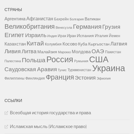
СТРАНЫ
Афганистан
Аргентина
Ватикан
Бахрейн
Болгария
Великобритания
Германия
Грузия
Венесуэла
Египет
Израиль
Испания
Иран
Италия
Ирак
Йемен
Индия
Китай
Латвия
Казахстан
Косово
Куба
Кыргызстан
Колумбия
Ливия
ОАЭ
Литва
Молдова
Малайзия
Пакистан
Марокко
США
Россия
Польша
Палестина
Румыния
Украина
Саудовская Аравия
Туркменистан
Тунис
Франция
Эстония
Филиппины
Финляндия
Эфиопия
ССЫЛКИ
Всеобщая история государства и права
Исламская мысль (Исламское право)